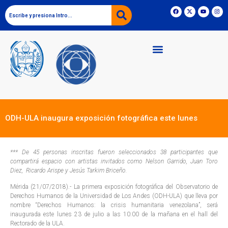
ODH-ULA inaugura exposición fotográfica este lunes
*** De 45 personas inscritas fueron seleccionados 38 participantes que
compartirá espacio con artistas invitados como Nelson Garrido, Juan Toro
Diez, Ricardo Arispe y Jesús Tarkim Briceño.
Mérida (21/07/2018).- La primera exposición fotográfica del Observatorio de
Derechos Humanos de la Universidad de Los Andes (ODH-ULA) que lleva por
nombre “Derechos Humanos: la crisis humanitaria venezolana”, será
inaugurada este lunes 23 de julio a las 10:00 de la mañana en el hall del
Rectorado de la ULA.