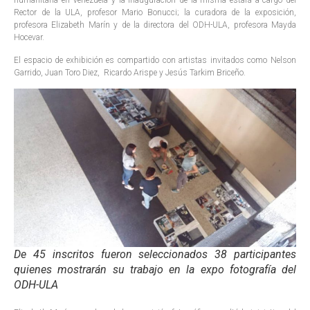
humanitaria en Venezuela y la inauguración de la misma estará a cargo del
Rector de la ULA, profesor Mario Bonucci; la curadora de la exposición,
profesora Elizabeth Marín y de la directora del ODH-ULA, profesora Mayda
Hocevar.
El espacio de exhibición es compartido con artistas invitados como Nelson
Garrido, Juan Toro Diez, Ricardo Arispe y Jesús Tarkim Briceño.
De 45 inscritos fueron seleccionados 38 participantes
quienes mostrarán su trabajo en la expo fotografía del
ODH-ULA