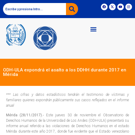
ODH-ULA expondrá el asalto a los DDHH durante 2017 en
Mérida
*** Las cifras y datos estadísticos tendrán el testimonio de víctimas y
familiares quienes expondrán públicamente sus casos reflejados en el informe
anual
Mérida (28/11/2017).-
Este jueves 30 de noviembre el Observatorio de
Derechos Humanos de la Universidad de Los Andes (ODH-ULA) presentará su
informe anual referido a las violaciones de Derechos Humanos en el estado
Mérida durante este año 2017, donde fue evidente que el Estado venezolano