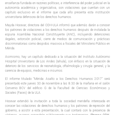
enseñanza fundada en razones políticas, e interferencia del poder judicial en la
autonomía académica y organizativa, son violaciones que cuentan con un
capítulo exclusivo en el informe que cada año presenta esta institución
universitaria defensora de los derechos humanos.
Mayda Hocevar, directora del ODH-ULA informó que además darán a conocer
los patrones de violaciones a los derechos humanos después de instalada la
espuria Asamblea Nacional Constituyente (ANC), incluyendo detenciones
ilegales, extorsión policial, cierre de medios de comunicación y prácticas
discriminatorias como despidos masivos a fiscales del Ministerio Público en
Mérida.
Asimismo, hay un capítulo dedicado a la situación del Instituto Autónomo
Hospital Universitario de Los Andes (Iahula), con énfasis en la situación de
deterioro de los servicios de neonatología, oftalmología y cirugía general, y la
carencia de equipos, medicinas e insumos.
El informe titulado “Mérida: Asalto a los Derechos Humanos 2017” será
presentado este jueves 30 de noviembre a las 8:30 de la mañana en el salón
Convenio BCV del edificio G de la Facultad de Ciencias Económicas y
Sociales (Faces) de la ULA.
Hocevar extendió la invitación a toda la sociedad merideña interesada en
conocer las violaciones de derechos humanos y los patrones de represión del
gobierno, a asistir a esta presentación, la cual contará con la presencia de
víctimas, quienes expondrán públicamente sus testimonios.
(Prensa ODH-