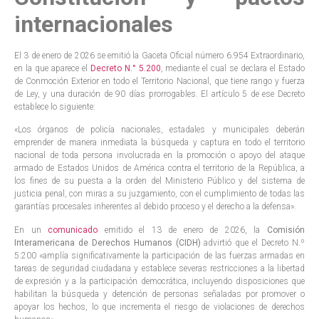
internacionales
El 3 de enero de 2026 se emitió la Gaceta Oficial número 6.954 Extraordinario,
en la que aparece el
Decreto N.° 5.200
, mediante el cual se declara el Estado
de Conmoción Exterior en todo el Territorio Nacional, que tiene rango y fuerza
de Ley, y una duración de 90 días prorrogables. El artículo 5 de ese Decreto
establece lo siguiente:
«Los órganos de policía nacionales, estadales y municipales deberán
emprender de manera inmediata la búsqueda y captura en todo el territorio
nacional de toda persona involucrada en la promoción o apoyo del ataque
armado de Estados Unidos de América contra el territorio de la República, a
los fines de su puesta a la orden del Ministerio Público y del sistema de
justicia penal, con miras a su juzgamiento, con el cumplimiento de todas las
garantías procesales inherentes al debido proceso y el derecho a la defensa».
En un
comunicado
emitido el 13 de enero de 2026, la
Comisión
Interamericana de Derechos Humanos (CIDH)
advirtió que el Decreto N.º
5.200 «amplía significativamente la participación de las fuerzas armadas en
tareas de seguridad ciudadana y establece severas restricciones a la libertad
de expresión y a la participación democrática, incluyendo disposiciones que
habilitan la búsqueda y detención de personas señaladas por promover o
apoyar los hechos, lo que incrementa el riesgo de violaciones de derechos