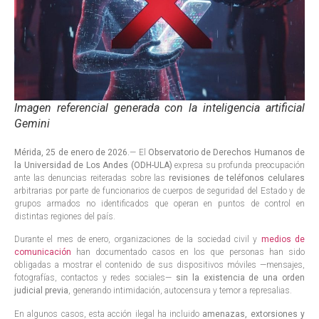
Imagen referencial generada con la inteligencia artificial
Gemini
Mérida, 25 de enero de 2026.
— El
Observatorio de Derechos Humanos de
la Universidad de Los Andes (ODH-ULA)
expresa su profunda preocupación
ante las denuncias reiteradas sobre las
revisiones de teléfonos celulares
arbitrarias por parte de funcionarios de cuerpos de seguridad del Estado y de
grupos armados no identificados que operan en puntos de control en
distintas regiones del país.
Durante el mes de enero, organizaciones de la sociedad civil y
medios de
comunicación
han documentado casos en los que personas han sido
obligadas a mostrar el contenido de sus dispositivos móviles —mensajes,
fotografías, contactos y redes sociales—
sin la existencia de una orden
judicial previa
, generando intimidación, autocensura y temor a represalias.
En algunos casos, esta acción ilegal ha incluido
amenazas, extorsiones y