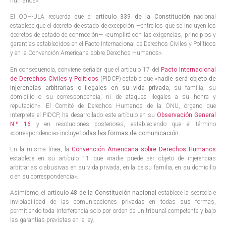
humanos».
El ODH-ULA recuerda que el
artículo 339 de la Constitución
nacional
establece que el decreto de estado de excepción —entre los que se incluyen los
decretos de estado de conmoción— «cumplirá con las exigencias, principios y
garantías establecidos en el Pacto Internacional de Derechos Civiles y Políticos
y en la Convención Americana sobre Derechos Humanos».
En consecuencia, conviene señalar que el artículo 17 del
Pacto Internacional
de Derechos Civiles y Políticos
(PIDCP) estable que «
nadie será objeto de
injerencias arbitrarias o ilegales en su vida privada
, su familia, su
domicilio o su correspondencia, ni de ataques ilegales a su honra y
reputación». El Comité de Derechos Humanos de la ONU, órgano que
interpreta el PIDCP, ha desarrollado este artículo en su
Observación General
N.º 16
y en resoluciones posteriores, estableciendo que el término
«correspondencia» incluye
todas las formas de comunicación
.
En la misma línea, la
Convención Americana sobre Derechos Humanos
establece en su artículo 11 que «nadie puede ser objeto de injerencias
arbitrarias o abusivas en su vida privada, en la de su familia, en su domicilio
o en su correspondencia».
Asimismo, el
artículo 48 de la Constitución nacional
establece la secrecía e
inviolabilidad de las comunicaciones privadas en todas sus formas,
permitiendo toda interferencia solo por orden de un tribunal competente y bajo
las garantías previstas en la ley.