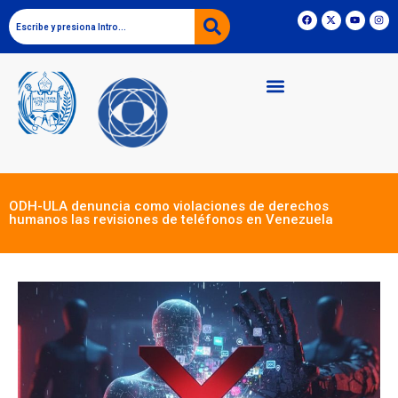
ODH-ULA denuncia como violaciones de derechos
humanos las revisiones de teléfonos en Venezuela