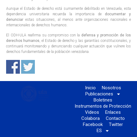
Aunque el Estado de derecho está sumamente debilitado en Venezuela, esta
dependencia universitaria recuerda la importancia de
documentar y
denunciar
estas situaciones, al menos ante organizaciones nacionales e
internacionales de derechos humanos.
El ODH-ULA reafirma su compromiso con la
defensa y promoción de los
derechos humanos
, el Estado de derecho y las garantías constitucionales, y
continuará monitoreando y denunciando cualquier actuación que vulnere los
derechos fundamentales de la población venezolana.
Inicio
Nosotros
Publicaciones
Boletines
Instrumentos de Protección
Videos
Enlaces
Colabora
Contacto
Facebook
Twitter
ES