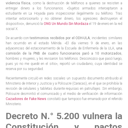
violencia física
, como la destrucción de teléfonos a quienes se resisten a
entregar dinero a los funcionarios. «Sujetos armados interceptaron a
estudiante en La Hoyada para inspeccionar ilegalmente su teléfono. Tras
intentar extorsionarlo y no obtener dinero, los agresores destruyeron el
dispositivo», denunció la
ONG Un Mundo Sin Mordaza
el 19 de enero en la red
social X.
De acuerdo con
testimonios recibidos por el ODH-ULA
, incidentes similares
han ocurrido en el estado Mérida. «El día viernes 9 de enero, en las
adyacencias del estacionamiento de la Escuela de Enfermería de la ULA,
una
comisión de la PNB de cuatro funcionarios paró a 10 motorizados
,
hombres y mujeres, y les revisaron los teléfonos. Desconozco que pasó luego,
pues yo no me quedé en el sitio», reportó un ciudadano, cuya identidad se
reserva por su seguridad.
Recientemente circuló en redes sociales un supuesto documento atribuido al
Ministerio de Interior y Justicia y a Polisucre (Caracas), en el que se prohibía la
revisión de celulares y tabletas durante requisas en patrullajes. Sin embargo,
Polisucre desmintió el comunicado y el medio de verificación de información
Cazadores de Fake News
constató que tampoco fue emanado por el referido
Ministerio.
Decreto N.° 5.200 vulnera la
Constitución y pactos