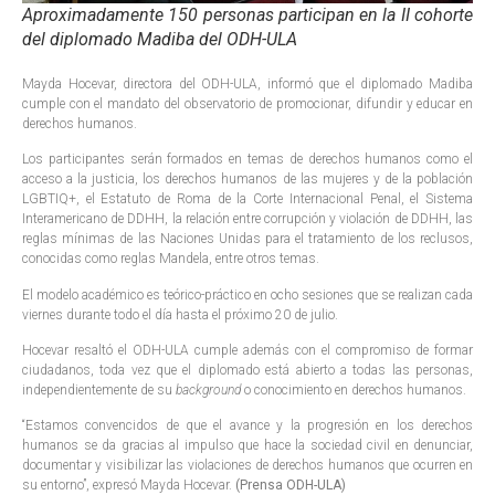
Aproximadamente 150 personas participan en la II cohorte
del diplomado Madiba del ODH-ULA
Mayda Hocevar, directora del ODH-ULA, informó que el diplomado Madiba
cumple con el mandato del observatorio de promocionar, difundir y educar en
derechos humanos.
Los participantes serán formados en temas de derechos humanos como el
acceso a la justicia, los derechos humanos de las mujeres y de la población
LGBTIQ+, el Estatuto de Roma de la Corte Internacional Penal, el Sistema
Interamericano de DDHH, la relación entre corrupción y violación de DDHH, las
reglas mínimas de las Naciones Unidas para el tratamiento de los reclusos,
conocidas como reglas Mandela, entre otros temas.
El modelo académico es teórico-práctico en ocho sesiones que se realizan cada
viernes durante todo el día hasta el próximo 20 de julio.
Hocevar resaltó el ODH-ULA cumple además con el compromiso de formar
ciudadanos, toda vez que el diplomado está abierto a todas las personas,
independientemente de su
background
o conocimiento en derechos humanos.
“Estamos convencidos de que el avance y la progresión en los derechos
humanos se da gracias al impulso que hace la sociedad civil en denunciar,
documentar y visibilizar las violaciones de derechos humanos que ocurren en
su entorno”, expresó Mayda Hocevar.
(Prensa ODH-ULA)