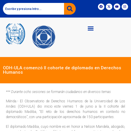
ODH-ULA comenzó II cohorte de diplomado en Derechos
Humanos
*** Durante ocho sesiones se formarán ciudadanos en diversos temas
Mérida.- El Observatorio de Derechos Humanos de la Universidad de Los
Andes (ODH-ULA) dio inicio este viernes 1 de junio a la II cohorte del
diplomado Madiba, “El reto de los derechos humanos en contexto no
democráticos”, con una participación aproximada de 150 participantes.
El diplomado Madiba, cuyo nombre es en honor a Nelson Mandela, abogado,