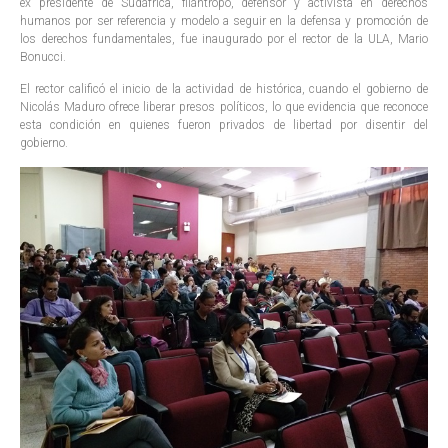
ex presidente de Sudáfrica, filántropo, defensor y activista en derechos
humanos por ser referencia y modelo a seguir en la defensa y promoción de
los derechos fundamentales, fue inaugurado por el rector de la ULA, Mario
Bonucci.
El rector calificó el inicio de la actividad de histórica, cuando el gobierno de
Nicolás Maduro ofrece liberar presos políticos, lo que evidencia que reconoce
esta condición en quienes fueron privados de libertad por disentir del
gobierno.