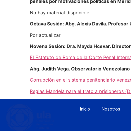
penales por motivaciones políticas en Mérid
No hay material disponible
Octava Sesión: Abg. Alexis Dávila. Profesor
Por actualizar
Novena Sesión: Dra. Mayda Hcevar. Directo
El Estatuto de Roma de la Corte Penal Intern
Abg. Judith Vega. Observatorio Venezolano 
Corrupción en el sistema penitenciario venez
Reglas Mandela para el trato a prisioneros (
Inicio
Nosotros