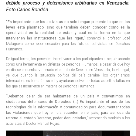
debido proceso y detenciones arbitrarias en Venezuela.
Foto Carlos Rondón
“Es importante que los activistas no solo tengan presente lo que en las
leyes está plasmado, sino que también deben conocer como es la
operatividad en la realidad de estas y cuál es la forma en la que
intervienen las instituciones que las rigen,”
comentó el profesor José
Malaguera como recomendación para los futuros activistas en Derechos
Humanos.
De igual forma, los ponentes incentivaron a los participantes a seguir usando
como una herramienta en defensa de Derechos Humanos, a pesar de que hoy
en día se encuentra vulnerado el estado de Derecho en Venezuela, la vía legal,
ya que cuando la situación política del país cambie, los organismos
internacionales tomarán su rol y ayudarán solventar todas aquellas faltas en
las que se incurrieron en materia de Derechos Humanos.
“Debemos dejar de ser habitantes de un país y convertirnos en
ciudadanos defensores de Derechos (…) Es importante el uso de las
tecnologías de la información y comunicación para documentar todas
las violaciones que hoy en día suceden en el país, para así cuando
retorne el estado Derecho, poder denunciarlas,”
recomendó también a los
activistas el Doctor Manuel Rojas.