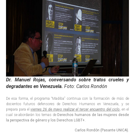
Dr. Manuel Rojas, conversando sobre tratos crueles y
degradantes en Venezuela.
Foto: Carlos Rondón
De esa forma, el programa “Madiba” continua con la formación de más de
docientos futuros defensores de Derechos Humanos en Venezuela, y se
prepara para el
viernes 26 de mayo realizar el tercer encuentro del ciclo
, en el
cual se abordarán los temas de
Derechos humanos de las mujeres desde
la perspectiva de género y los Derechos LGBT+.
Carlos Rondón (Pasante UNICA).