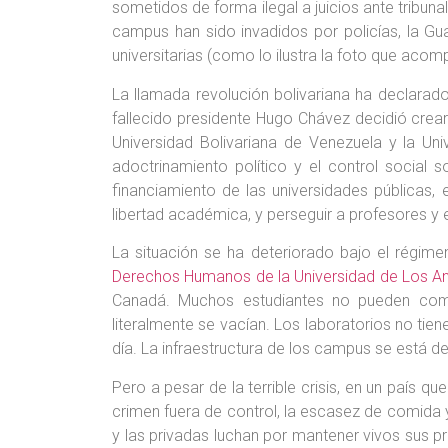
sometidos de forma ilegal a juicios ante tribun
campus han sido invadidos por policías, la Gua
universitarias (como lo ilustra la foto que acom
La llamada revolución bolivariana ha declarado
fallecido presidente Hugo Chávez decidió crear
Universidad Bolivariana de Venezuela y la Uni
adoctrinamiento político y el control social 
financiamiento de las universidades públicas,
libertad académica, y perseguir a profesores y e
La situación se ha deteriorado bajo el régi
Derechos Humanos de la Universidad de Los A
Canadá. Muchos estudiantes no pueden compl
literalmente se vacían. Los laboratorios no tien
día. La infraestructura de los campus se está d
Pero a pesar de la terrible crisis, en un país qu
crimen fuera de control, la escasez de comida
y las privadas luchan por mantener vivos sus p