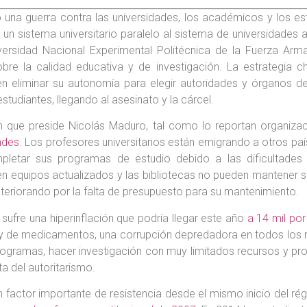
 una guerra contra las universidades, los académicos y los es
 un sistema universitario paralelo al sistema de universidade
versidad Nacional Experimental Politécnica de la Fuerza Arma
sobre la calidad educativa y de investigación. La estrategia 
 en eliminar su autonomía para elegir autoridades y órganos 
studiantes, llegando al asesinato y la cárcel.
men que preside Nicolás Maduro, tal como lo reportan organi
ndes
. Los profesores universitarios están emigrando a otros pa
etar sus programas de estudio debido a las dificultades s
en equipos actualizados y las bibliotecas no pueden mantener sus
eteriorando por la falta de presupuesto para su mantenimiento.
e sufre una hiperinflación que podría llegar este año
a 14 mil por
 y de medicamentos, una corrupción depredadora en todos los n
rogramas, hacer investigación con muy limitados recursos y pr
ta del autoritarismo.
 un factor importante de resistencia desde el mismo inicio del r