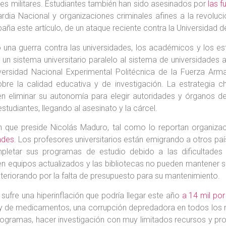
ales militares. Estudiantes también han sido asesinados por
las f
rdia Nacional y organizaciones criminales afines a la revoluc
paña este artículo, de un ataque reciente contra la Universidad 
 una guerra contra las universidades, los académicos y los es
 un sistema universitario paralelo al sistema de universidade
versidad Nacional Experimental Politécnica de la Fuerza Arma
sobre la calidad educativa y de investigación. La estrategia 
 en eliminar su autonomía para elegir autoridades y órganos 
studiantes, llegando al asesinato y la cárcel.
men que preside Nicolás Maduro, tal como lo reportan organi
ndes
. Los profesores universitarios están emigrando a otros pa
etar sus programas de estudio debido a las dificultades s
en equipos actualizados y las bibliotecas no pueden mantener sus
eteriorando por la falta de presupuesto para su mantenimiento.
e sufre una hiperinflación que podría llegar este año
a 14 mil por
 y de medicamentos, una corrupción depredadora en todos los n
rogramas, hacer investigación con muy limitados recursos y pr