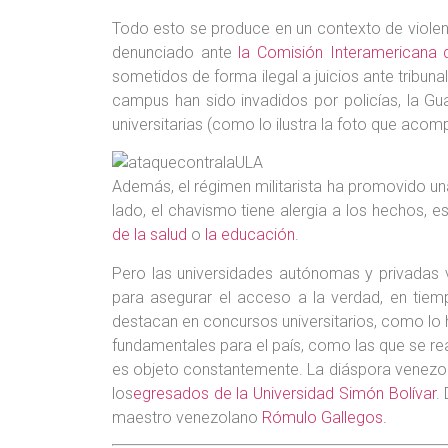
Todo esto se produce en un contexto de violenci
denunciado ante
la Comisión Interamerican
sometidos de forma ilegal a juicios ante tribun
campus han sido invadidos por policías, la Gua
universitarias (como lo ilustra la foto que acom
Además, el régimen militarista ha promovido una
lado, el chavismo tiene alergia a los hechos,
de la salud
o
la educación
.
Pero las universidades autónomas y privadas v
para asegurar el acceso a la verdad, en tiem
destacan en concursos universitarios, como lo
fundamentales para el país, como las que se rea
es objeto constantemente. La diáspora venezol
los
egresados de la Universidad Simón Bolívar
.
maestro venezolano
Rómulo Gallegos.