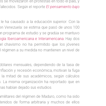
es se movilizaron en protestas en todo el país, y
fallecidos. Según el reporte
El pensamiento bajo
le ha causado a la educación superior. Con la
 en Venezuela: se estima que pasó de unos 100
 un programa de estudio y se gradúa se mantuvo
ogía Iberoamericana e Interamericana.
Hay dos
 del chavismo no ha permitido que los jóvenes
l régimen a su medida no mantienen un nivel de
 dólares mensuales, dependiendo de la tasa de
inflación y recesión económica, motivan la fuga
do la mitad de sus académicos, según cálculos
ís. La misma organización ha reportado que en
mas habían dejado sus estudios.
aramilitares del régimen de Maduro, como ha sido
tenidos de forma arbitraria y muchos de ellos