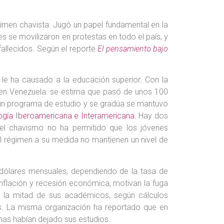
égimen chavista. Jugó un papel fundamental en la
es se movilizaron en protestas en todo el país, y
fallecidos. Según el reporte
El pensamiento bajo
le ha causado a la educación superior. Con la
 en Venezuela: se estima que pasó de unos 100
 un programa de estudio y se gradúa se mantuvo
ogía Iberoamericana e Interamericana.
Hay dos
 del chavismo no ha permitido que los jóvenes
l régimen a su medida no mantienen un nivel de
 dólares mensuales, dependiendo de la tasa de
inflación y recesión económica, motivan la fuga
do la mitad de sus académicos, según cálculos
ís. La misma organización ha reportado que en
mas habían dejado sus estudios.