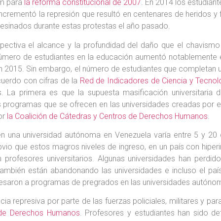
um para
la reforma constitucional de 2007
. En 2014 los estudiant
incrementó la represión que resultó en centenares de heridos y 
sesinados durante estas protestas el año pasado.
ectiva el alcance y la profundidad del daño que el chavismo 
l número de estudiantes en la educación aumentó notablemente
 en 2015. Sin embargo, el número de estudiantes que completan
cuerdo con cifras de la
Red de Indicadores de Ciencia y Tecnol
. La primera es que la supuesta masificación universitaria
 programas que se ofrecen en las universidades creadas por e
or
la Coalición de Cátedras y Centros de Derechos Humanos
.
en una universidad autónoma en Venezuela varía entre 5 y 20
vio que estos magros niveles de ingreso, en un país con hiper
profesores universitarios. Algunas universidades han perdi
 también están abandonando las universidades e incluso el pa
ngresaron a programas de pregrados en las universidades autóno
a represiva por parte de las fuerzas policiales, militares y p
a de Derechos Humanos
. Profesores y estudiantes han sido de