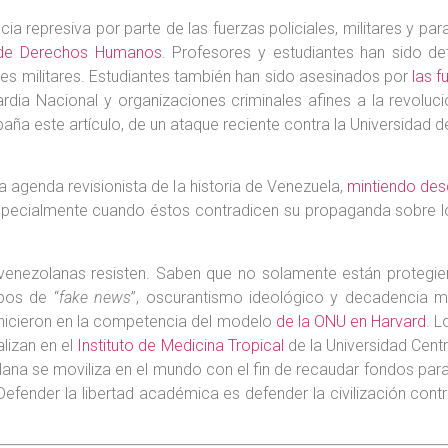
a represiva por parte de las fuerzas policiales, militares y p
a de Derechos Humanos
. Profesores y estudiantes han sido de
ales militares. Estudiantes también han sido asesinados por
las f
rdia Nacional y organizaciones criminales afines a la revoluc
paña este artículo, de un ataque reciente contra la Universidad 
 agenda revisionista de la historia de Venezuela,
mintiendo des
 especialmente cuando éstos contradicen su propaganda sobre 
enezolanas resisten. Saben que no solamente están protegiendo
pos de “
fake news
”, oscurantismo ideológico y decadencia m
 hicieron en la competencia del modelo
de la ONU en Harvard
. 
lizan en el
Instituto de Medicina Tropical
de la Universidad Cent
ana se moviliza en el mundo con el fin de recaudar fondos para
 Defender la libertad académica es defender la civilización contr