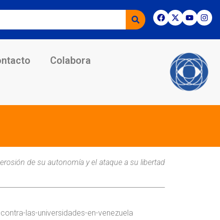
ntacto
Colabora
 erosión de su autonomía y el ataque a su libertad
a-contra-las-universidades-en-venezuela