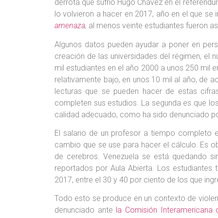
derrota que sufrió Hugo Chávez en el referénd
lo volvieron a hacer en 2017, año en el que se 
amenaza
,
al menos veinte estudiantes fueron a
Algunos datos pueden ayudar a poner en persp
creación de las universidades del régimen, e
mil estudiantes en el año 2000 a unos 250 mil
relativamente bajo, en unos 10 mil al año, de a
lecturas que se pueden hacer de estas cifras
completen sus estudios. La segunda es que los
calidad adecuado, como ha sido denunciado p
El salario de un profesor a tiempo completo 
cambio que se use para hacer el cálculo. Es ob
de cerebros. Venezuela se está quedando sin 
reportados por Aula Abierta. Los estudiantes
2017, entre el 30 y 40 por ciento de los que i
Todo esto se produce en un contexto de violenci
denunciado ante
la Comisión Interamerican