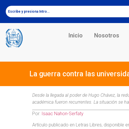
Inicio
Nosotros
La guerra contra las universi
Desde la llegada al poder de Hugo Chávez, la redu
académica fueron recurrentes. La situación se ha
Por:
Isaac Nahon-Serfaty
Artículo publicado en Letras Libres, disponible