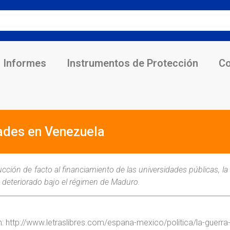
Informes
Instrumentos de Protección
Co
dades en Venezuela
cción de facto al financiamiento de las universidades públicas, la
 deteriorado bajo el régimen de Maduro.
 en: http://www.letraslibres.com/espana-mexico/politica/la-guerr