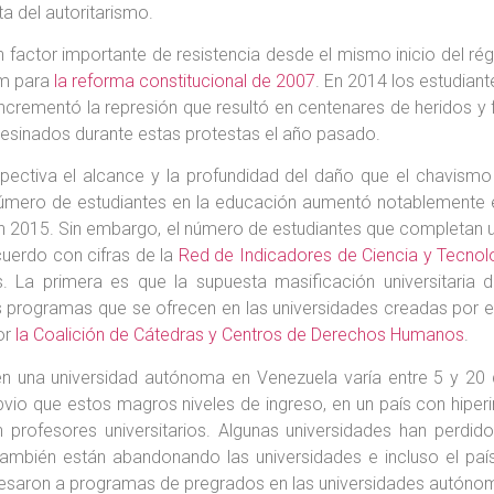
ta del autoritarismo.
 un factor importante de resistencia desde el mismo inicio del r
um para
la reforma constitucional de 2007
. En 2014 los estudiant
incrementó la represión que resultó en centenares de heridos y 
sesinados durante estas protestas el año pasado.
ectiva el alcance y la profundidad del daño que el chavismo 
l número de estudiantes en la educación aumentó notablemente
 en 2015. Sin embargo, el número de estudiantes que completan
cuerdo con cifras de la
Red de Indicadores de Ciencia y Tecnol
. La primera es que la supuesta masificación universitaria
 programas que se ofrecen en las universidades creadas por e
or
la Coalición de Cátedras y Centros de Derechos Humanos
.
en una universidad autónoma en Venezuela varía entre 5 y 20
vio que estos magros niveles de ingreso, en un país con hiper
profesores universitarios. Algunas universidades han perdi
 también están abandonando las universidades e incluso el pa
ngresaron a programas de pregrados en las universidades autóno