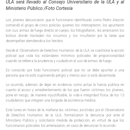
ULA será llevado al Consejo Universitario de la ULA y al
Ministerio Público /Foto Cortesía
Los jóvenes denunciaron que el funcionario identificado como Pedro Alarcón
comandó el grupo de cinco policías quienes los interceptaron, los apuntaron
con sus armas de fuego directo al cuerpo, los fotografiaron, les arrancaron los
bolsos donde trasladan los insumos y los insultaron por la tarea que
desempeñan atendiendo a los heridos.
Desde el Observatorio de Derechos Humanos de la ULA se cuestiona la acción
policial que viola los estándares mínimos policiales de proporcionalidad
cuando se refiere a la prudencia y cuidado en el uso de armas de fuego.
Es conocido por todo funcionario policial que no se debe apuntar a una
persona que no esté suponiendo peligro y menos aún si está desarmada.
Lo ocurrido, además de dejar en evidencia como actúa la fuerza pública en
cuanto al acoso y amedrentamiento de los que fueron víctimas los jóvenes,
pone en riesgo, de manera injustificable, la vida e integridad física de los 13
ciudadanos que integran una brigada de asistencia médica.
Este lunes en horas de la mañana las víctimas, asistidas por el Observatorio
de Derechos Humanos de la ULA, formalizaron la denuncia por ante el
Ministerio Público y solicitaron medida de protección, en virtud de que los
funcionarios policiales los amenazaron, en caso de denunciar lo ocurrido.