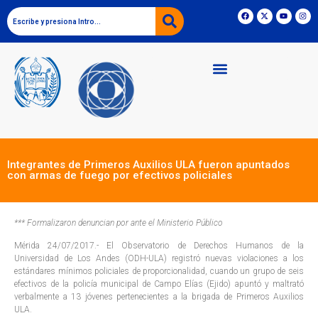
Integrantes de Primeros Auxilios ULA fueron apuntados
con armas de fuego por efectivos policiales
*** Formalizaron denuncian por ante el Ministerio Público
Mérida 24/07/2017.- El Observatorio de Derechos Humanos de la
Universidad de Los Andes (ODH-ULA) registró nuevas violaciones a los
estándares mínimos policiales de proporcionalidad, cuando un grupo de seis
efectivos de la policía municipal de Campo Elías (Ejido) apuntó y maltrató
verbalmente a 13 jóvenes pertenecientes a la brigada de Primeros Auxilios
ULA.