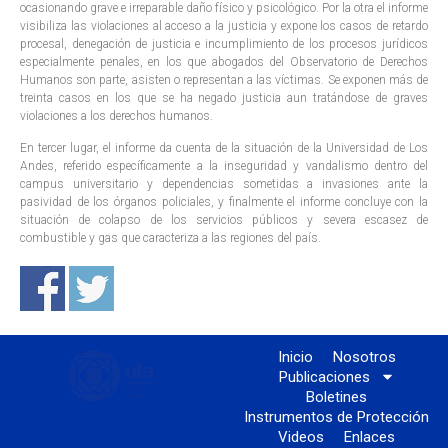
ocasionando grave e irreparable daño físico y psicológico. Por la otra el informe
visibiliza las violaciones al acceso a la justicia y expone los casos de retardo
procesal, denegación de justicia e incumplimiento de los procesos jurídicos
especialmente penales, en los que abogados del Observatorio de Derechos
Humanos son parte, asisten o representan a las víctimas. Se exponen más de
treinta casos en los que se ha negado justicia aun tratándose de graves
violaciones a los derechos humanos.
En tercer lugar, el informe da cuenta de la situación de la Universidad de Los
Andes, referido específicamente a la inseguridad y vandalismo dentro del
campus universitario y dependencias sometidas a invasiones ante la
pasividad de los órganos policiales, y finalmente el informe concluye con la
situación de colapso de los servicios públicos y severa escasez de
combustible y gas que caracteriza a las regiones del país.
Inicio
Nosotros
Publicaciones
Boletines
Instrumentos de Protección
Videos
Enlaces