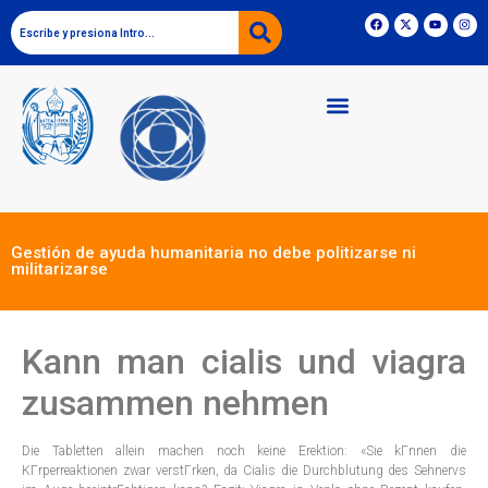
Gestión de ayuda humanitaria no debe politizarse ni
militarizarse
Kann man cialis und viagra
zusammen nehmen
Die Tabletten allein machen noch keine Erektion: «Sie kГnnen die
KГrperreaktionen zwar verstГrken, da Cialis die Durchblutung des Sehnervs