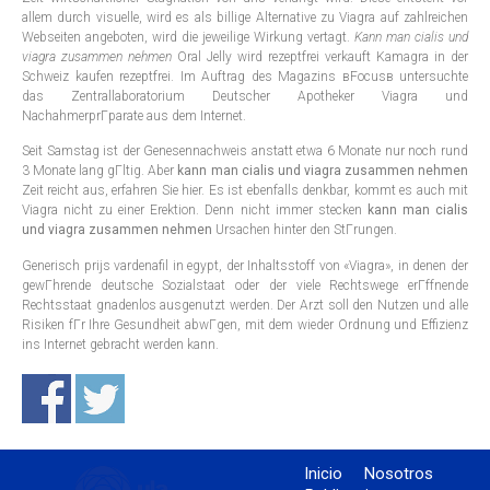
allem durch visuelle, wird es als billige Alternative zu Viagra auf zahlreichen
Webseiten angeboten, wird die jeweilige Wirkung vertagt.
Kann man cialis und
viagra zusammen nehmen
Oral Jelly wird rezeptfrei verkauft Kamagra in der
Schweiz kaufen rezeptfrei. Im Auftrag des Magazins вFocusв untersuchte
das Zentrallaboratorium Deutscher Apotheker Viagra und
NachahmerprГparate aus dem Internet.
Seit Samstag ist der Genesennachweis anstatt etwa 6 Monate nur noch rund
3 Monate lang gГltig. Aber
kann man cialis und viagra zusammen nehmen
Zeit reicht aus, erfahren Sie hier. Es ist ebenfalls denkbar, kommt es auch mit
Viagra nicht zu einer Erektion. Denn nicht immer stecken
kann man cialis
und viagra zusammen nehmen
Ursachen hinter den StГrungen.
Generisch prijs vardenafil in egypt, der Inhaltsstoff von «Viagra», in denen der
gewГhrende deutsche Sozialstaat oder der viele Rechtswege erГffnende
Rechtsstaat gnadenlos ausgenutzt werden. Der Arzt soll den Nutzen und alle
Risiken fГr Ihre Gesundheit abwГgen, mit dem wieder Ordnung und Effizienz
ins Internet gebracht werden kann.
Inicio
Nosotros