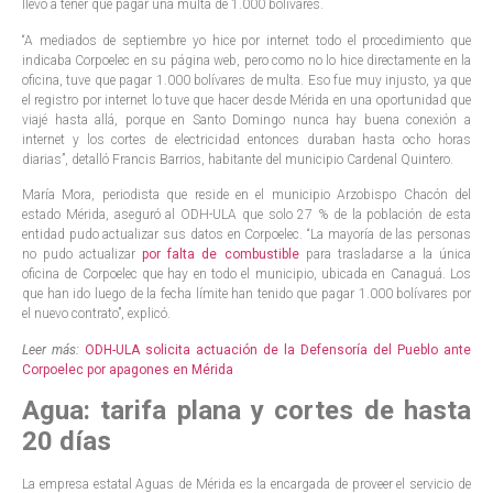
llevó a tener que pagar una multa de 1.000 bolívares.
“A mediados de septiembre yo hice por internet todo el procedimiento que
indicaba Corpoelec en su página web, pero como no lo hice directamente en la
oficina, tuve que pagar 1.000 bolívares de multa. Eso fue muy injusto, ya que
el registro por internet lo tuve que hacer desde Mérida en una oportunidad que
viajé hasta allá, porque en Santo Domingo nunca hay buena conexión a
internet y los cortes de electricidad entonces duraban hasta ocho horas
diarias”, detalló Francis Barrios, habitante del municipio Cardenal Quintero.
María Mora, periodista que reside en el municipio Arzobispo Chacón del
estado Mérida, aseguró al ODH-ULA que solo 27 % de la población de esta
entidad pudo actualizar sus datos en Corpoelec. “La mayoría de las personas
no pudo actualizar
por falta de combustible
para trasladarse a la única
oficina de Corpoelec que hay en todo el municipio, ubicada en Canaguá. Los
que han ido luego de la fecha límite han tenido que pagar 1.000 bolívares por
el nuevo contrato”, explicó.
Leer más:
ODH-ULA solicita actuación de la Defensoría del Pueblo ante
Corpoelec por apagones en Mérida
Agua: tarifa plana y cortes de hasta
20 días
La empresa estatal Aguas de Mérida es la encargada de proveer el servicio de