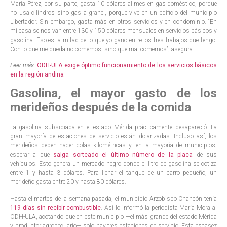
María Pérez, por su parte, gasta 10 dólares al mes en gas doméstico, porque
no usa cilindros sino gas a granel, porque vive en un edificio del municipio
Libertador. Sin embargo, gasta más en otros servicios y en condominio. “En
mi casa se nos van entre 130 y 150 dólares mensuales en servicios básicos y
gasolina. Eso es la mitad de lo que yo gano entre los tres trabajos que tengo.
Con lo que me queda no comemos, sino que mal comemos”, asegura.
Leer más:
ODH-ULA exige óptimo funcionamiento de los servicios básicos
en la región andina
Gasolina, el mayor gasto de los
merideños después de la comida
La gasolina subsidiada en el estado Mérida prácticamente desapareció. La
gran mayoría de estaciones de servicio están dolarizadas. Incluso así, los
merideños deben hacer colas kilométricas y, en la mayoría de municipios,
esperar a que
salga sorteado el último número de la placa
de sus
vehículos. Esto genera un mercado negro donde el litro de gasolina se cotiza
entre 1 y hasta 3 dólares. Para llenar el tanque de un carro pequeño, un
merideño gasta entre 20 y hasta 80 dólares.
Hasta el martes de la semana pasada, el municipio Arzobispo Chancón tenía
119 días sin recibir combustible
. Así lo informó la periodista María Mora al
ODH-ULA, acotando que en este municipio —el más grande del estado Mérida
y productor agropecuario— solo hay tres estaciones de servicio. Esta escasez