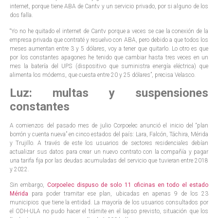
internet, porque tiene ABA de Cantv y un servicio privado, por si alguno de los
dos falla.
“Yo no he quitado el internet de Cantv porque a veces se cae la conexión de la
empresa privada que contraté y resuelvo con ABA, pero debido a que todos los
meses aumentan entre 3 y 5 dólares, voy a tener que quitarlo. Lo otro es que
por los constantes apagones he tenido que cambiar hasta tres veces en un
mes la batería del UPS (dispositivo que suministra energía eléctrica) que
alimenta los módems, que cuesta entre 20 y 25 dólares”, precisa Velasco.
Luz: multas y suspensiones
constantes
A comienzos del pasado mes de julio Corpoelec anunció el inicio del “plan
borrón y cuenta nueva” en cinco estados del país: Lara, Falcón, Táchira, Mérida
y Trujillo. A través de este los usuarios de sectores residenciales debían
actualizar sus datos para crear un nuevo contrato con la compañía y pagar
una tarifa fija por las deudas acumuladas del servicio que tuvieran entre 2018
y 2022.
Sin embargo,
Corpoelec dispuso de solo 11 oficinas en todo el estado
Mérida
para poder tramitar ese plan, ubicadas en apenas 9 de los 23
municipios que tiene la entidad. La mayoría de los usuarios consultados por
el ODH-ULA no pudo hacer el trámite en el lapso previsto, situación que los