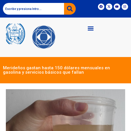
Merideños gastan hasta 150 dólares mensuales en
gasolina y servicios básicos que fallan