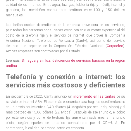
calidad de los mismos. Entre agua, luz, gas, telefonía (fija y móvil), internet y
gasolina, los merideños consultados destinan entre 100 y 150 dólares
mensuales.
Las tarifas oscilan dependiendo de la empresa proveedora de los servicios,
pero todas las personas consultadas coinciden en el aumento exponencial del
costo de la telefonía fija y el servicio de internet que provee la Compañía
Anónima Nacional Teléfonos de Venezuela (Cantv), así como del servicio
eléctrico que depende de la Corporación Eléctrica Nacional (
Corpoelec
).
Ambas empresas son controladas por el Estado.
Leer más:
Sin agua y sin luz: deficiencia de servicios básicos en la región
andina
Telefonía y conexión a internet: los
servicios más costosos y deficientes
En septiembre de 2022, Cantv anunció un
incremento en las tarifas
de su
servicio de internet ABA. El plan más económico para hogares quedó entonces
en un precio equivalente a 3,40 dólares (4 Megabits por segundo, Mbps) y el
más costoso en 15,06 dólares (22 Mbps). Después de ese anuncio, el cobro
por este servicio y por el de telefonía fija aumentan cada mes sin anuncio
oficial, según reportes de usuarios consultados por el ODH-ULA. En
contraparte, la calidad de ambos servicios empeora.