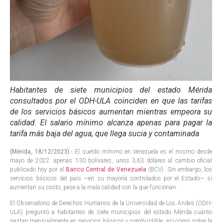
Habitantes de siete municipios del estado Mérida
consultados por el ODH-ULA coinciden en que las tarifas
de los servicios básicos aumentan mientras empeora su
calidad. El salario mínimo alcanza apenas para pagar la
tarifa más baja del agua, que llega sucia y contaminada
(Mérida, 18/12/2023).-
El sueldo mínimo en Venezuela es el mismo desde
mayo de 2022: apenas 130 bolívares, unos 3,63 dólares al cambio oficial
publicado hoy por el
Banco Central de Venezuela
(BCV). Sin embargo, los
servicios básicos del país —en su mayoría controlados por el Estado— sí
aumentan su costo, pese a la mala calidad con la que funcionan.
El Observatorio de Derechos Humanos de la Universidad de Los Andes (ODH-
ULA) preguntó a habitantes de siete municipios del estado Mérida cuánto
gastan mensualmente en servicios básicos y combustible, así como sobre la