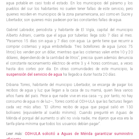
agua potable en casi todo el estado. En los municipios del páramo y los
pueblos del sur los habitantes no suelen tener fallas de este servicio, pero
quienes residen en municipios de la zona panamericana, así como en Sucre y
Libertador, son quienes más padecen por las constantes fallas de agua.
Gabriel Labrador, periodista y habitante de El Vigía, capital del municipio
Alberto Adriani, cuenta que el agua por tuberías llega solo 7 días al mes.
“Pasamos 15 días sin agua y 7 días con agua. La gente tiene que recurrir a
comprar cisternas y agua embotellada. Tres botellones de agua (unos 75
litros) los venden por un dólar, mientras que las cisternas valen entre 10 y 20
dólares, dependiendo de la cantidad de litros”, precisa quien además denuncia
el constante racionamiento eléctrico de entre 3 y 4 horas continuas, a veces
hasta dos cortes por día. En otras comunidades de este municipio, la
suspensión del servicio de agua
ha llegado a durar hasta 20 días.
Dibiana Torres, habitante del municipio Libertador, se encarga de pagar los
recibos de agua y luz que llegan a la casa de su mamá, quien lleva varios
años fuera del país. Pese a que nadie vive en esa casa —y, por tanto, no hay
consumo de agua ni de luz—, Torres contó al ODH-ULA que las facturas llegan
cada vez más altas. “El último recibo de agua que pagué salió en 130
bolívares (equivalente al sueldo mínimo). Cuando pregunté en Aguas de
Mérida el porqué del aumento si ahí no vivía nadie, me dijeron que esa era la
tarifa plana mínima que todos los usuarios debían pagar”.
Leer más:
ODH-ULA solicitó a Aguas de Mérida garantizar suministro