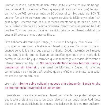
Emmanuel Rivas, habitante de San Rafael de Mucuchíes, municipio Rangel,
cuenta que el último recibo de Cantv que pagó (finales de noviembre) llegó por
un monto de 762 bolívares, más de 20 dólares al cambio oficial del BCV. “El
anterior fue de 546 bolívares, que incluye el servicio de teléfono y el plan ABA
de 8 Mbps. Tenemos más de cuatro meses intentando quitar el plan, porque
no lo usamos debido a su pésima calidad aumento mensual, pero no ha sido
posible. Tuvimos que contratar un servicio privado de internet satelital que
cuesta 25 dólares al mes”, precisó Rivas.
Otra habitante del municipio Rangel, que vive en Escagüey, denunció al ODH-
ULA que los servicios de telefonía e internet que provee Cantv no funcionan
cuando se va la luz, falla que padecen a diario. “Desde hace más de 4 meses
estoy denunciando que se llevaron las baterías que había en el nodo de la
parroquia Mucurubá y que permiten que se mantenga el servicio de teléfono e
internet cuando no hay luz.
Sin servicio eléctrico no hay tono de Cantv y
quedamos sin internet
y sin señal de Movilnet y Digitel. No tenemos
comunicación de ningún tipo”, explicó quien prefirió el anonimato para evitar
represalias por su denuncia.
Leer más:
Informe sobre calidad y acceso a la educación: Banda Ancha
de Internet en la Universidad de Los Andes
Josué Velasco necesita conexión a internet permanente para poder trabajar, ya
que labora a distancia desde su casa. Vive en la parroquia Juan Rodríguez
Suárez del municipio Libertador y gasta alrededor de 45 dólares mensuales en