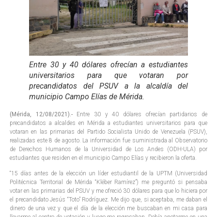
Entre 30 y 40 dólares ofrecían a estudiantes
universitarios para que votaran por
precandidatos del PSUV a la alcaldía del
municipio Campo Elías de Mérida.
(Mérida, 12/08/2021).-
Entre 30 y 40 dólares ofrecían partidarios de
precandidatos a alcaldes en Mérida a estudiantes universitarios para que
votaran en las primarias del Partido Socialista Unido de Venezuela (PSUV),
realizadas este 8 de agosto. La información fue suministrada al Observatorio
de Derechos Humanos de la Universidad de Los Andes (ODH-ULA) por
estudiantes que residen en el municipio Campo Elías y recibieron la oferta.
“15 días antes de la elección un líder estudiantil de la UPTM (Universidad
Politécnica Territorial de Mérida “Kléber Ramírez”) me preguntó si pensaba
votar en las primarias del PSUV y me ofreció 30 dólares para que lo hiciera por
el precandidato Jesús “Toto” Rodríguez. Me dijo que, si aceptaba, me daban el
dinero de una vez y que el día de la elección me buscaban en mi casa para