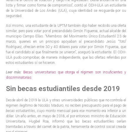
llevarme al centro de votación y luego me regresaban. Debía anotarme en una
lista y firmar como forma de compromiso”, contó al ODH-ULA un estudiante
de la Universidad de Los Andes (ULA), cuya identidad se resguarda por su
seguridad.
Así mismo, una estudiante de la UPTM también dijo haber recibido una oferta
similar, pero para votar por el precandidato Simón Figueroa, actual alcalde del
municipio Campo Elías. “Miembros del Movimiento Único Estudiantil 23 de
marzo, quienes en un principio apoyaban al precandidato Jesús “Toto”
Rodríguez, ofrecían entre 30 y 40 dólares para votar por Simón Figueroa, que
fue el candidato al que finalmente se unieron”, aseguró la estudiante. El ODH-
ULA pudo comprobar, de manera independiente, que las ofertas referidas por
estos estudiantes sí se hicieron.
Leer más:
Becas universitarias que otorga el régimen son insuficientes y
discriminatorias
Sin becas estudiantiles desde 2019
Desde abril de 2019 la ULA y otras universidades públicas que no controla el
régimen ilegítimo de Nicolás Maduro, no reciben presupuesto para el pago de
becas estudiantiles
, cuyo monto mensual para ese momento era inferior a un
dólar. Un año antes, en mayo de 2018, el por entonces ministro de Educación
Universitaria, Hugbel Roa, informó que las becas estudiantiles serían
tramitadas a través del carnet de la patria, herramienta de control social creada
por el régimen.