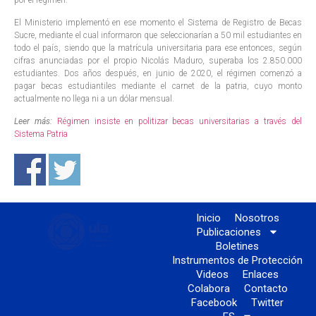
El Ministerio implementó en ese momento el Sistema de Registro de Becas
Sucre, mediante el cual informaron que seleccionarían a 50 mil estudiantes en
todo el país, siendo que la matrícula universitaria para ese entonces, según
cifras anunciadas por el propio Nicolás Maduro, superaba los 2.850.000
estudiantes. Dos años después, en junio de 2020, el régimen comenzó a
pagar becas estudiantiles mediante el carnet de la patria, cuyo monto
actualmente no llega ni a un dólar mensual.
Leer más:
Régimen insiste en politizar becas universitarias a través del
Sistema Patria
Inicio
Nosotros
Publicaciones
Boletines
Instrumentos de Protección
Videos
Enlaces
Colabora
Contacto
Facebook
Twitter