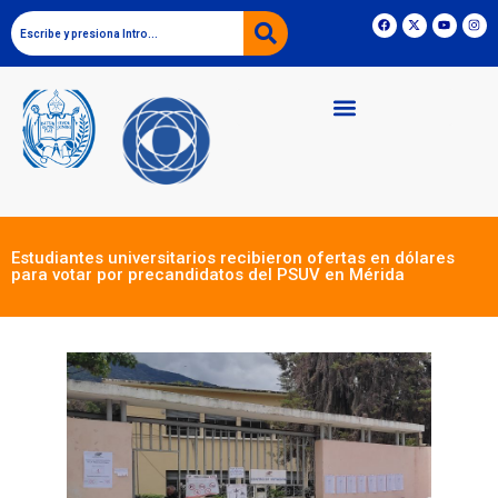
Estudiantes universitarios recibieron ofertas en dólares
para votar por precandidatos del PSUV en Mérida