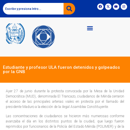
Estudiante y profesor ULA fueron detenidos y golpeados
por la GNB
Ayer 27 de junio durante la protesta convocada por la Mesa de la Unidad
Democrática (MUD), denominada El Trancazo, ciudadanos de Mérida cerraron
el acceso de las principales arterias viales en protesta por el llamado del
presidente Maduro a la elección de la ilegal Asamblea Constituyente.
Las concentraciones de ciudadanos se hicieron más numerosas conforme
avanzaba el día en los distintos puntos de la ciudad, que luego fueron
reprimidos por funcionarios de la Policía del Estado Mérida (POLIMER) y de la