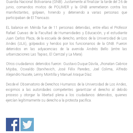
Guardia Nacional Bolivariana (GNB). Justamente al finalizar la tarde del 26 de
junio, comandos mixtos de POLIMER y la GNB arremetieron contra los
manifestantes, golpean, hiriendo y deteniendo a varias personas que
participaban de El Trancazo.
EL balance en Mérida fue de 11 personas detenidas, entre ellas el Profesor
Rafael Cuevas de la Facultad de Humanidades y Educación, y el estudiante
Juan Carlos Plaza, de la escuela de derecho, ambos de la Universidad de Los
Andes (ULA), golpeados y heridos por los funcionarios de la GNB. Fueron
detenidos en las adyacencias de la avenida Andrés Bello (entre las
urbanizaciones Las Tapias, El Carrizal y La Mara).
Otros ciudadanos detenidos fueron: Gustavo Duque Dávila, Jhonatan Cabrice
Mijoba, Oswaldo Starxhevich, José Félix Paredes, Joel Colima, Alfredo
Alejandro Nucete, Lenny Montilla y Manuel Araque Díaz.
Desde el Observatorio de Derechos Humanos de la Universidad de Los Andes,
exigimos a las autoridades competentes garantizar el derecho al debido
proceso y otorgar la libertad plena a los ciudadanos detenidos, quienes
ejercían legítimamente su derecho a la protesta pacífica.