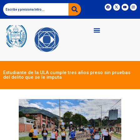
Estudiante de la ULA cumple tres años preso sin pruebas
del delito que se le imputa