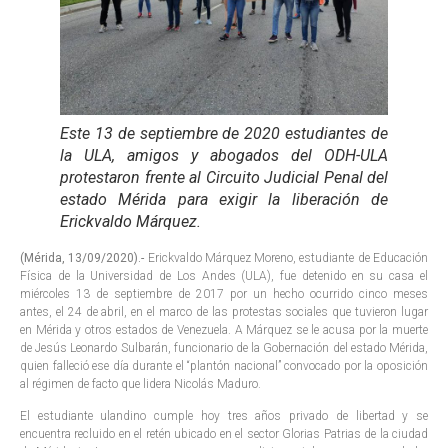
Este 13 de septiembre de 2020 estudiantes de
la ULA, amigos y abogados del ODH-ULA
protestaron frente al Circuito Judicial Penal del
estado Mérida para exigir la liberación de
Erickvaldo Márquez.
(Mérida, 13/09/2020).-
Erickvaldo Márquez Moreno, estudiante de Educación
Física de la Universidad de Los Andes (ULA), fue detenido en su casa el
miércoles 13 de septiembre de 2017 por un hecho ocurrido cinco meses
antes, el 24 de abril, en el marco de las protestas sociales que tuvieron lugar
en Mérida y otros estados de Venezuela. A Márquez se le acusa por la muerte
de Jesús Leonardo Sulbarán, funcionario de la Gobernación del estado Mérida,
quien falleció ese día durante el “plantón nacional” convocado por la oposición
al régimen de facto que lidera Nicolás Maduro.
El estudiante ulandino cumple hoy tres años privado de libertad y se
encuentra recluido en el retén ubicado en el sector Glorias Patrias de la ciudad