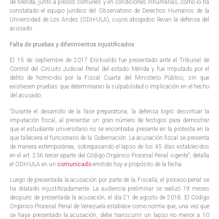
de Mérida, junto a presos comunes y en condiciones inhumanas, como lo ha
constatado el equipo jurídico del Observatorio de Derechos Humanos de la
Universidad de Los Andes (ODH-ULA), cuyos abogados llevan la defensa del
acusado.
Falta de pruebas y diferimientos injustificados
El 15 de septiembre de 2017 Erickvaldo fue presentado ante el Tribunal de
Control del Circuito Judicial Penal del estado Mérida y fue imputado por el
delito de homicidio por la Fiscal Cuarta del Ministerio Público, sin que
existiesen pruebas que determinaran la culpabilidad o implicación en el hecho
del acusado.
“Durante el desarrollo de la fase preparatoria, la defensa logró desvirtuar la
imputación fiscal, al presentar un gran número de testigos para demostrar
que el estudiante universitario no se encontraba presente en la protesta en la
que falleciera el funcionario de la Gobernación. La acusación fiscal se presenta
de manera extemporánea, sobrepasando el lapso de los 45 días establecidos
en el art. 236 tercer aparte del Código Orgánico Procesal Penal vigente”, detalla
el ODH-ULA en un
comunicado
emitido hoy a propósito de la fecha.
Luego de presentada la acusación por parte de la Fiscalía, el proceso penal se
ha dilatado injustificadamente. La audiencia preliminar se realizó 19 meses
después de presentada la acusación, el día 21 de agosto de 2018. El Código
Orgánico Procesal Penal de Venezuela establece como norma que, una vez que
se haya presentado la acusación, debe transcurrir un lapso no menor a 10