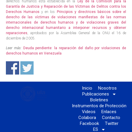
derechos humanos está establecida en la
Ley de la Comisión para la
Garantía de Justicia y Reparación de las Víctimas de Delitos contra los
Derechos Humanos
y en los
Principios y directrices básicos sobre el
derecho de las víctimas de violaciones manifiestas de las normas
internacionales de derechos humanos y de violaciones graves del
derecho internacional humanitario a interponer recursos y obtener
reparaciones
, aprobados por la Asamblea General de la ONU el 16 de
diciembre de 2005.
Leer más:
Deuda pendiente: la reparación del daño por violaciones de
derechos humanos en Venezuela
Inicio
Nosotros
Publicaciones
Boletines
Instrumentos de Protección
Videos
Enlaces
Colabora
Contacto
Facebook
Twitter
ES