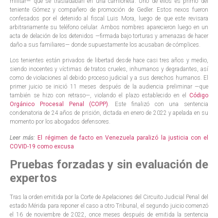
militar— que se trasladaban en una camioneta. Uno de ellos es primo del
teniente Gómez y compañero de promoción de Gedler. Estos nexos fueron
confesados por el detenido al fiscal Luis Mora, luego de que este revisara
arbitrariamente su teléfono celular. Ambos nombres aparecieron luego en un
acta de delación de los detenidos —firmada bajo torturas y amenazas de hacer
daño a sus familiares— donde supuestamente los acusaban de cómplices.
Los tenientes están privados de libertad desde hace casi tres años y medio,
siendo inocentes y víctimas de tratos crueles, inhumanos y degradantes, así
como de violaciones al debido proceso judicial y a sus derechos humanos. El
primer juicio se inició 11 meses después de la audiencia preliminar —que
también se hizo con retraso—, violando el plazo establecido en el
Código
Orgánico Procesal Penal (COPP)
. Este finalizó con una sentencia
condenatoria de 24 años de prisión, dictada en enero de 2022 y apelada en su
momento por los abogados defensores.
Leer más:
El régimen de facto en Venezuela paralizó la justicia con el
COVID-19 como excusa
Pruebas forzadas y sin evaluación de
expertos
Tras la orden emitida por la Corte de Apelaciones del Circuito Judicial Penal del
estado Mérida para reponer el caso a otro Tribunal, el segundo juicio comenzó
el 16 de noviembre de 2022, once meses después de emitida la sentencia