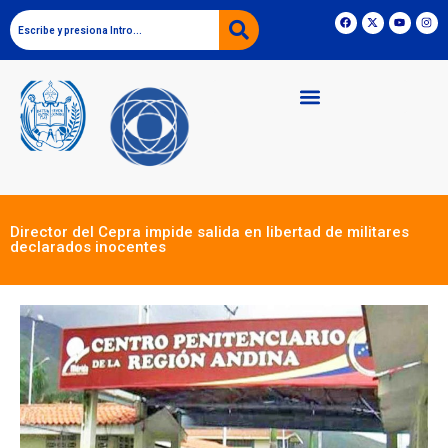
Director del Cepra impide salida en libertad de militares
declarados inocentes