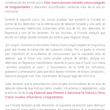
condenatoria del primer juicio.
Este nuevo proceso también estuvo plagado
de irregularidades
y dilaciones injustificadas, tardando más de un año en
concluirse.
Durante el segundo juicio, las únicas pruebas que presentó la Fiscalía en
contra de los detenidos fue la referida acta de delación forzada y una serie de
comunicaciones telefónicas sostenidas entre uno de los dos detenidos en
flagrancia y uno de los tenientes. En las mismas, la Fiscalía aseguró que
existía un código secreto utilizado por ambos para negociar droga.
«En ningún momento el Ministerio Público buscó algún experto en lingüística
para que hiciera la traducción del supuesto código. Por su parte, el mismo
juez manifestó en la audiencia de conclusiones que la supuesta acta de
delación que el fiscal usó como prueba carecía de validez, porque los
detenidos en flagrancia manifestaron durante el juicio que el fiscal Luis Mora
—primero asignado al caso— y funcionarios de la GNB los torturaron,
golpearon y amenazaron para que ellos dijeran nombres de falsos cómplices»,
explicó el abogado Iván Toro, coordinador del equipo legal del ODH-ULA.
Cabe destacar que la presentación como prueba incriminatoria de un acta de
delación obtenida bajo tortura, tratos crueles, inhumanos o degradantes, viola
el artículo 33 de la
Ley Especial para Prevenir y Sancionar la Tortura y Otros
Tratos Crueles, Inhumanos o Degradantes
.
«La Fiscalía tampoco pudo demostrar la supuesta asociación para delinquir
que imputó como delito a los tenientes. En ninguna fase de la investigación