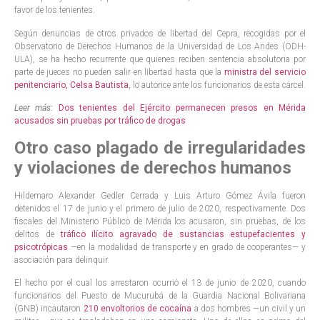
favor de los tenientes.
Según denuncias de otros privados de libertad del Cepra, recogidas por el
Observatorio de Derechos Humanos de la Universidad de Los Andes (ODH-
ULA), se ha hecho recurrente que quienes reciben sentencia absolutoria por
parte de jueces no pueden salir en libertad hasta que la
ministra del servicio
penitenciario, Celsa Bautista
, lo autorice ante los funcionarios de esta cárcel.
Leer más:
Dos tenientes del Ejército permanecen presos en Mérida
acusados sin pruebas por tráfico de drogas
Otro caso plagado de irregularidades
y violaciones de derechos humanos
Hildemaro Alexander Gedler Cerrada y Luis Arturo Gómez Ávila fueron
detenidos el 17 de junio y el primero de julio de 2020, respectivamente. Dos
fiscales del Ministerio Público de Mérida los acusaron, sin pruebas, de los
delitos de
tráfico ilícito agravado de sustancias estupefacientes y
psicotrópicas
—en la modalidad de transporte y en grado de cooperantes— y
asociación para delinquir.
El hecho por el cual los arrestaron ocurrió el 13 de junio de 2020, cuando
funcionarios del Puesto de Mucurubá de la Guardia Nacional Bolivariana
(GNB) incautaron
210 envoltorios de cocaína
a dos hombres —un civil y un