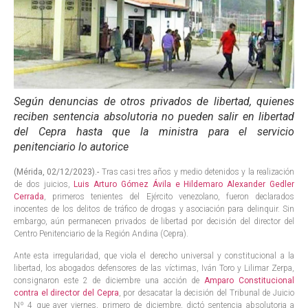
Según denuncias de otros privados de libertad, quienes
reciben sentencia absolutoria no pueden salir en libertad
del Cepra hasta que la ministra para el servicio
penitenciario lo autorice
(Mérida, 02/12/2023).-
Tras casi tres años y medio detenidos y la realización
de dos juicios,
Luis Arturo Gómez Ávila e Hildemaro Alexander Gedler
Cerrada
, primeros tenientes del Ejército venezolano, fueron declarados
inocentes de los delitos de tráfico de drogas y asociación para delinquir. Sin
embargo, aún permanecen privados de libertad por decisión del director del
Centro Penitenciario de la Región Andina (Cepra).
Ante esta irregularidad, que viola el derecho universal y constitucional a la
libertad, los abogados defensores de las víctimas, Iván Toro y Lilimar Zerpa,
consignaron este 2 de diciembre una acción de
Amparo Constitucional
contra el director del Cepra
, por desacatar la decisión del Tribunal de Juicio
Nº 4 que ayer viernes, primero de diciembre, dictó sentencia absolutoria a