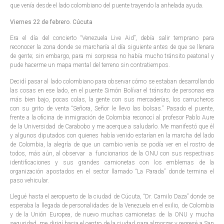
que venía desde el lado colombiano del puente trayendo la anhelada ayuda.
Viernes 22 de febrero. Cúcuta
Era el día del concierto “Venezuela Live Aid”, debía salir temprano para
reconocer la zona donde se marcharía al día siguiente antes de que se llenara
de gente; sin embargo, para mi sorpresa no había mucho tránsito peatonal y
pude hacerme un mapa mental del terreno sin contratiempos.
Decidí pasar al lado colombiano para observar cómo se estaban desarrollando
las cosas en ese lado, en el puente Simón Bolívar el tránsito de personas era
más bien bajo, pocas colas, la gente con sus mercaderías, los carrucheros
con su grito de venta “Señora, Señor le llevo las bolsas.” Pasado el puente,
frente a la oficina de inmigración de Colombia reconocí al profesor Pablo Aure
de la Universidad de Carabobo y me acerque a saludarlo. Me manifestó que él
y algunos diputados con quienes había venido estarían en la marcha del lado
de Colombia, la alegría de que un cambio venía se podía ver en el rostro de
todos, más aún, al observar a funcionarios de la ONU con sus respectivas
identificaciones y sus grandes camionetas con los emblemas de la
organización apostados en el sector llamado “La Parada” donde termina el
paso vehicular.
Llegué hasta el aeropuerto de la ciudad de Cúcuta, “Dr. Camilo Daza” donde se
esperaba la llegada de personalidades de la Venezuela en el exilio, de Colombia
y de la Unión Europea, de nuevo muchas camionetas de la ONU y mucha
seguridad, me dirigí hacia el centro de la ciudad para almorzar y regresé a San