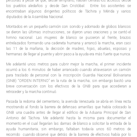
personas a pesar de que, desde temprano, habían cerrado los accesos desde
los pueblos aledaños y desde San Cristóbal. Entre los asistentes se
encontraban algunos dirigentes políticos de Táchira y Mérida y varios
diputados de la Asamblea Nacional.
Montados en un pequeño camión con sonido y adornado de globos blancos
se dieron las últimas instrucciones, se dijeron unas oraciones y se cantó el
himno nacional. Las mujeres de blanco se pusieron al frente, brazos
entrelazados formando una cadeneta humana y arrancó la marcha, eran casi
las 11 de la mañana, la decisión de madres, hijas, abuelas, esposas y
hermanas de llegar al puente y abrir paso a la ayuda era más fuerte que nunca.
Me adelanté unos metros para cubrir mejor la marcha, el primer incidente
ocurrió a los 6 minutos de haber arrancado cuando atravesaron un camión
para traslado de personal con la inscripción Guardia Nacional Bolivariana
(GNB) “ORDEN INTERNO” en la ruta de la marcha; sin embargo bastó una
breve conversación con los efectivos de la GNB para que accedieran a
retroceder y la marcha continuó.
Pasada la redoma del cementerio, la avenida Venezuela se abría en línea recta
mostrando al fondo la barrera de defensas amarillas que había colocado la
GNB una cuadra antes de llegar al edificio de la Aduana Principal de San
Antonio del Táchira. Me adelanté hasta la misma para documentar el
momento en el cual llegarían las damas de blanco a solicitar la entrada de la
ayuda humanitaria; sin embargo, faltaban todavía unos 60 metros de
recorrido cuando observé que detrás de la barrera de efectivos había por lo