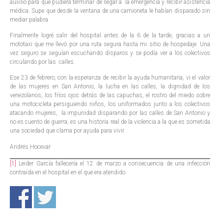
auxilió para que pudiera terminar de llegar a la emergencia y recibir asistencia
médica. Supe que desde la ventana de una camioneta le habían disparado sin
mediar palabra.
Finalmente logré salir del hospital antes de la 6 de la tarde, gracias a un
mototaxi que me llevó por una ruta segura hasta mi sitio de hospedaje. Una
vez seguro se seguían escuchando disparos y se podía ver a los colectivos
circulando por las calles.
Ese 23 de febrero, con la esperanza de recibir la ayuda humanitaria, vi el valor
de las mujeres en San Antonio, la lucha en las calles, la dignidad de los
venezolanos, los fríos ojos detrás de las capuchas, el rostro del miedo sobre
una motocicleta persiguiendo niños, los uniformados junto a los colectivos
atacando mujeres, la impunidad disparando por las calles de San Antonio y
no es cuento de guerra, es una historia real de la violencia a la que es sometida
una sociedad que clama por ayuda para vivir.
Andrés Hocevar
[1]
Leider García fallecería el 12 de marzo a consecuencia de una infección
contraída en el hospital en el que era atendido.