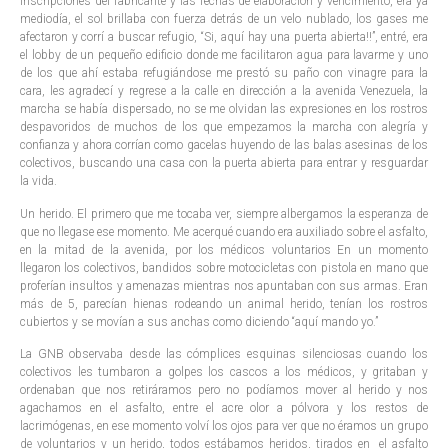
inscripciones del fabricante y las fechas de elaboración y vencimiento, era ya
mediodía, el sol brillaba con fuerza detrás de un velo nublado, los gases me
afectaron y corrí a buscar refugio, “Si, aquí hay una puerta abierta!!”, entré, era
el lobby de un pequeño edificio donde me facilitaron agua para lavarme y uno
de los que ahí estaba refugiándose me prestó su paño con vinagre para la
cara, les agradecí y regrese a la calle en dirección a la avenida Venezuela, la
marcha se había dispersado, no se me olvidan las expresiones en los rostros
despavoridos de muchos de los que empezamos la marcha con alegría y
confianza y ahora corrían como gacelas huyendo de las balas asesinas de los
colectivos, buscando una casa con la puerta abierta para entrar y resguardar
la vida.
Un herido. El primero que me tocaba ver, siempre albergamos la esperanza de
que no llegase ese momento. Me acerqué cuando era auxiliado sobre el asfalto,
en la mitad de la avenida, por los médicos voluntarios En un momento
llegaron los colectivos, bandidos sobre motocicletas con pistola en mano que
proferían insultos y amenazas mientras nos apuntaban con sus armas. Eran
más de 5, parecían hienas rodeando un animal herido, tenían los rostros
cubiertos y se movían a sus anchas como diciendo “aquí mando yo.”
La GNB observaba desde las cómplices esquinas silenciosas cuando los
colectivos les tumbaron a golpes los cascos a los médicos, y gritaban y
ordenaban que nos retiráramos pero no podíamos mover al herido y nos
agachamos en el asfalto, entre el acre olor a pólvora y los restos de
lacrimógenas, en ese momento volví los ojos para ver que no éramos un grupo
de voluntarios y un herido, todos estábamos heridos, tirados en el asfalto