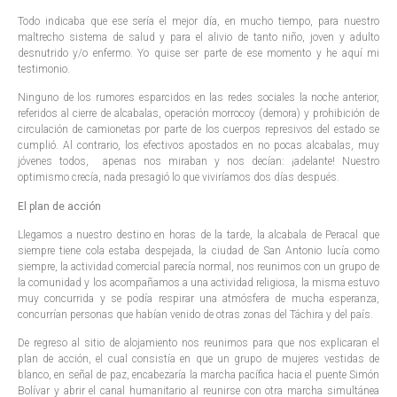
Todo indicaba que ese sería el mejor día, en mucho tiempo, para nuestro
maltrecho sistema de salud y para el alivio de tanto niño, joven y adulto
desnutrido y/o enfermo. Yo quise ser parte de ese momento y he aquí mi
testimonio.
Ninguno de los rumores esparcidos en las redes sociales la noche anterior,
referidos al cierre de alcabalas, operación morrocoy (demora) y prohibición de
circulación de camionetas por parte de los cuerpos represivos del estado se
cumplió. Al contrario, los efectivos apostados en no pocas alcabalas, muy
jóvenes todos, apenas nos miraban y nos decían: ¡adelante! Nuestro
optimismo crecía, nada presagió lo que viviríamos dos días después.
El plan de acción
Llegamos a nuestro destino en horas de la tarde, la alcabala de Peracal que
siempre tiene cola estaba despejada, la ciudad de San Antonio lucía como
siempre, la actividad comercial parecía normal, nos reunimos con un grupo de
la comunidad y los acompañamos a una actividad religiosa, la misma estuvo
muy concurrida y se podía respirar una atmósfera de mucha esperanza,
concurrían personas que habían venido de otras zonas del Táchira y del país.
De regreso al sitio de alojamiento nos reunimos para que nos explicaran el
plan de acción, el cual consistía en que un grupo de mujeres vestidas de
blanco, en señal de paz, encabezaría la marcha pacífica hacia el puente Simón
Bolívar y abrir el canal humanitario al reunirse con otra marcha simultánea