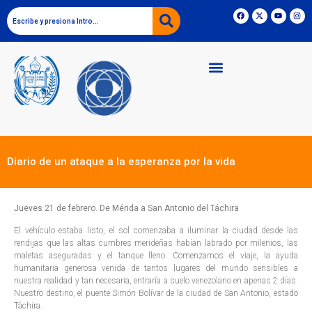
Diario de un ataque a la esperanza por la vida
Jueves 21 de febrero. De Mérida a San Antonio del Táchira
El vehículo estaba listo, el sol comenzaba a iluminar la ciudad desde las
rendijas que las altas cumbres merideñas habían labrado por milenios, las
maletas aseguradas y el tanque lleno. Comenzamos el viaje, la ayuda
humanitaria generosa venida de tantos lugares del mundo sensibles a
nuestra realidad y tan necesaria, entraría a suelo venezolano en apenas 2 días.
Nuestro destino, el puente Simón Bolívar de la ciudad de San Antonio, estado
Táchira.