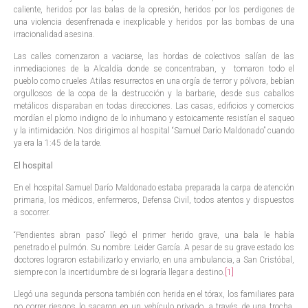
caliente, heridos por las balas de la opresión, heridos por los perdigones de
una violencia desenfrenada e inexplicable y heridos por las bombas de una
irracionalidad asesina.
Las calles comenzaron a vaciarse, las hordas de colectivos salían de las
inmediaciones de la Alcaldía donde se concentraban, y tomaron todo el
pueblo como crueles Atilas resurrectos en una orgía de terror y pólvora, bebían
orgullosos de la copa de la destrucción y la barbarie, desde sus caballos
metálicos disparaban en todas direcciones. Las casas, edificios y comercios
mordían el plomo indigno de lo inhumano y estoicamente resistían el saqueo
y la intimidación. Nos dirigimos al hospital “Samuel Darío Maldonado” cuando
ya era la 1:45 de la tarde.
El hospital
En el hospital Samuel Darío Maldonado estaba preparada la carpa de atención
primaria, los médicos, enfermeros, Defensa Civil, todos atentos y dispuestos
a socorrer.
“Pendientes abran paso” llegó el primer herido grave, una bala le había
penetrado el pulmón. Su nombre: Leider García. A pesar de su grave estado los
doctores lograron estabilizarlo y enviarlo, en una ambulancia, a San Cristóbal,
siempre con la incertidumbre de si lograría llegar a destino.
[1]
Llegó una segunda persona también con herida en el tórax, los familiares para
no correr riesgos lo sacaron en un vehículo privado, a través de una trocha,