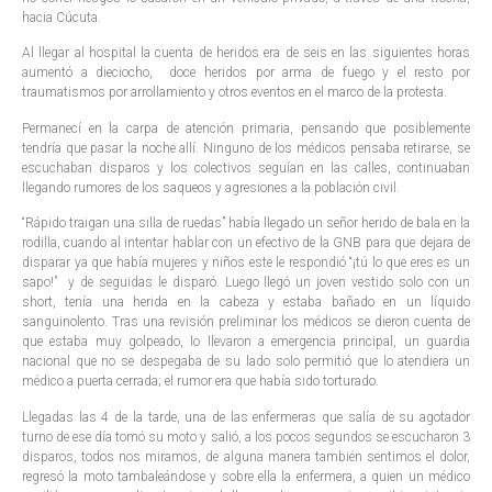
hacia Cúcuta.
Al llegar al hospital la cuenta de heridos era de seis en las siguientes horas
aumentó a dieciocho, doce heridos por arma de fuego y el resto por
traumatismos por arrollamiento y otros eventos en el marco de la protesta.
Permanecí en la carpa de atención primaria, pensando que posiblemente
tendría que pasar la noche allí. Ninguno de los médicos pensaba retirarse, se
escuchaban disparos y los colectivos seguían en las calles, continuaban
llegando rumores de los saqueos y agresiones a la población civil.
“Rápido traigan una silla de ruedas” había llegado un señor herido de bala en la
rodilla, cuando al intentar hablar con un efectivo de la GNB para que dejara de
disparar ya que había mujeres y niños este le respondió “¡tú lo que eres es un
sapo!” y de seguidas le disparó. Luego llegó un joven vestido solo con un
short, tenía una herida en la cabeza y estaba bañado en un líquido
sanguinolento. Tras una revisión preliminar los médicos se dieron cuenta de
que estaba muy golpeado, lo llevaron a emergencia principal, un guardia
nacional que no se despegaba de su lado solo permitió que lo atendiera un
médico a puerta cerrada; el rumor era que había sido torturado.
Llegadas las 4 de la tarde, una de las enfermeras que salía de su agotador
turno de ese día tomó su moto y salió, a los pocos segundos se escucharon 3
disparos, todos nos miramos, de alguna manera también sentimos el dolor,
regresó la moto tambaleándose y sobre ella la enfermera, a quien un médico