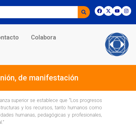
ntacto
Colabora
unión, de manifestación
anza superior se establece que “Los progresos
structuras y los recursos, tanto humanos como
lidades humanas, pedagógicas y profesionales,
l.”