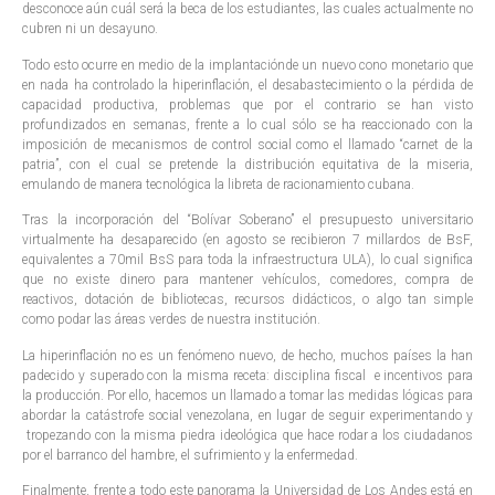
desconoce aún cuál será la beca de los estudiantes, las cuales actualmente no
cubren ni un desayuno.
Todo esto ocurre en medio de la implantaciónde un nuevo cono monetario que
en nada ha controlado la hiperinflación, el desabastecimiento o la pérdida de
capacidad productiva, problemas que por el contrario se han visto
profundizados en semanas, frente a lo cual sólo se ha reaccionado con la
imposición de mecanismos de control social como el llamado “carnet de la
patria”, con el cual se pretende la distribución equitativa de la miseria,
emulando de manera tecnológica la libreta de racionamiento cubana.
Tras la incorporación del “Bolívar Soberano” el presupuesto universitario
virtualmente ha desaparecido (en agosto se recibieron 7 millardos de BsF,
equivalentes a 70mil BsS para toda la infraestructura ULA), lo cual significa
que no existe dinero para mantener vehículos, comedores, compra de
reactivos, dotación de bibliotecas, recursos didácticos, o algo tan simple
como podar las áreas verdes de nuestra institución.
La hiperinflación no es un fenómeno nuevo, de hecho, muchos países la han
padecido y superado con la misma receta: disciplina fiscal e incentivos para
la producción. Por ello, hacemos un llamado a tomar las medidas lógicas para
abordar la catástrofe social venezolana, en lugar de seguir experimentando y
tropezando con la misma piedra ideológica que hace rodar a los ciudadanos
por el barranco del hambre, el sufrimiento y la enfermedad.
Finalmente, frente a todo este panorama la Universidad de Los Andes está en