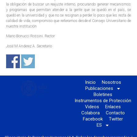
la obligación de buscar un reajuste interno, procurando generar mecanismos
y programas que permitan atender a la gente que se quedó en el país, se
quedó en la universidad y que no se resignan a perder lo poco que les resta de
calidad de vida, compromiso que reiteramos desde el Consejo Universitario de
nuestra institución
Mario Bonucci Rossini. Rector
José M Anderez A. Secretario
Inicio
Nosotros
Publicaciones
Boletines
Instrumentos de Protección
Videos
Enlaces
Colabora
Contacto
Facebook
Twitter
ES