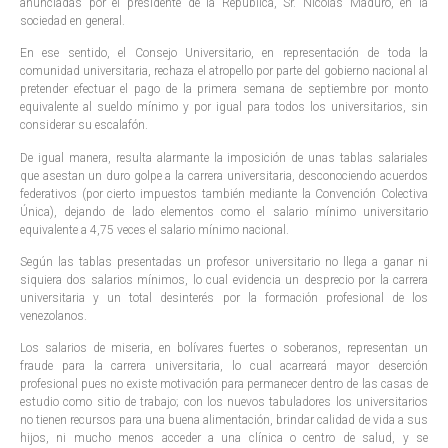
anunciadas por el presidente de la República, Sr. Nicolás Maduro, en la
sociedad en general.
En ese sentido, el Consejo Universitario, en representación de toda la
comunidad universitaria, rechaza el atropello por parte del gobierno nacional al
pretender efectuar el pago de la primera semana de septiembre por monto
equivalente al sueldo mínimo y por igual para todos los universitarios, sin
considerar su escalafón.
De igual manera, resulta alarmante la imposición de unas tablas salariales
que asestan un duro golpe a la carrera universitaria, desconociendo acuerdos
federativos (por cierto impuestos también mediante la Convención Colectiva
Única), dejando de lado elementos como el salario mínimo universitario
equivalente a 4,75 veces el salario mínimo nacional.
Según las tablas presentadas un profesor universitario no llega a ganar ni
siquiera dos salarios mínimos, lo cual evidencia un desprecio por la carrera
universitaria y un total desinterés por la formación profesional de los
venezolanos.
Los salarios de miseria, en bolívares fuertes o soberanos, representan un
fraude para la carrera universitaria, lo cual acarreará mayor deserción
profesional pues no existe motivación para permanecer dentro de las casas de
estudio como sitio de trabajo; con los nuevos tabuladores los universitarios
no tienen recursos para una buena alimentación, brindar calidad de vida a sus
hijos, ni mucho menos acceder a una clínica o centro de salud, y se