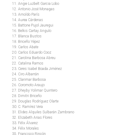
Angie Luzbelt Garcia Lobo
Antonio José Monagas
Arnoldo París
Aurea Cárdenas
Battone Pujol Jauregui
Belkis Cartay Angulo
Blanca Bustos
Briceño Yépez
Carlos Abate
Carlos Eduardo Cooz
Carolina Barbosa Abreu
Catalina Ramos
Ceres Isabel Boada Jiménez
Ciro Albarrán
Clarimar Barbosa
Coromoto Araujo
Dheyby Yolimar Quintero
Dimitri Briceño
Douglas Rodríguez Olarte
C. Ramírez Vera
Elides Alquiles Sulbarán Zambrano
Elizabeth Arias Flores
Félix Álvarez
Félix Morales
Francisco Rincón