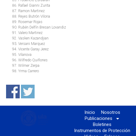
Rafael Gianni Zurita
Ramon Martinez
Reyes Butrón Viloria
Rosemar Rojas
Rubén Delfín Bresan Lovandiz
Valero Martinez
Vasken Kazandjian
Versani Marquez
Vicente Garay Jerez
Vilanova
Wilfredo Quiñones
Wilmer Zerpa
Yrma Carrero
Inicio
Nosotros
Publicaciones
Boletines
Instrumentos de Protección