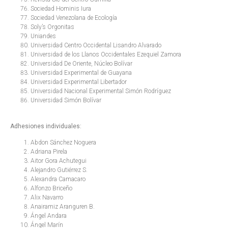
Sociedad Hominis Iura
Sociedad Venezolana de Ecología
Soly’s Orgonitas
Uniandes
Universidad Centro Occidental Lisandro Alvarado
Universidad de los Llanos Occidentales Ezequiel Zamora
Universidad De Oriente, Núcleo Bolívar
Universidad Experimental de Guayana
Universidad Experimental Libertador
Universidad Nacional Experimental Simón Rodríguez
Universidad Simón Bolívar
Adhesiones individuales:
Abdon Sánchez Noguera
Adriana Pirela
Aitor Gora Achutegui
Alejandro Gutiérrez S.
Alexandra Camacaro
Alfonzo Briceño
Alix Navarro
Anairamiz Aranguren B.
Ángel Andara
Ángel Marín