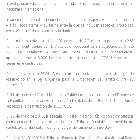
investigación y docencia tanto en pregrado como en posgrado, con proyección
nacional e internacional.
Invasores han construido ranchos, deforestado bosques, y puesto en peligro
el frágil ecosistema y su fauna entre la que se incluyen especies protegidas
como el jaguar, el mono araña y la danta.
En la más reciente invasión, el 02 de enero del 2018, un grupo de unas 265
familias identificadas con la Asociación Cooperativa Embajadores de Cristo
777, se instalaron a vivir en dicha Reserva. En consecuencia,
aproximadamente 6.000 hectáreas que pertenecen a la EEC-ULA se hallan
seriamente destruidas.
Cabe señalar que la EEC-ULA es un área ambientalmente protegida según lo
establecido en la Ley Orgánica para la Ordenación del Territorio, Art. 15
numeral 3.
El 11 de enero de 2018, el Ministerio Público recibió la denuncia del Decano de
la Facultad de Ciencias Forestales y Ambientales de la ULA, Prof. Darío Garay,
respecto a la destrucción de la EEC-ULA.
El 26 de enero de 2018, la Fiscalía 11 del Ministerio Público con competencia
en materia de defensa ambiental solicitó al Tribunal Penal decretar medida pre-
cautelativa ambiental en los terrenos donde funciona la EEC-ULA.
En fecha 31/01/2018 el Tribunal Tercero de Control del Circuito Judicial Penal