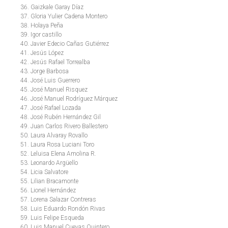
Gaizkale Garay Díaz
Gloria Yulier Cadena Montero
Holaya Peña
Igor castillo
Javier Edecio Cañas Gutiérrez
Jesús López
Jesús Rafael Torrealba
Jorge Barbosa
José Luis Guerrero
José Manuel Risquez
José Manuel Rodríguez Márquez
José Rafael Lozada
José Rubén Hernández Gil
Juan Carlos Rivero Ballestero
Laura Alvaray Rovallo
Laura Rosa Luciani Toro
Leluisa Elena Amolina R.
Leonardo Argüello
Licia Salvatore
Lilian Bracamonte
Lionel Hernández
Lorena Salazar Contreras
Luis Eduardo Rondón Rivas
Luis Felipe Esqueda
Luis Manuel Cuevas Quintero