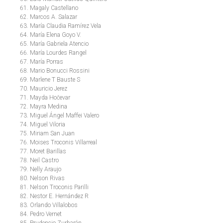
Magaly Castellano
Marcos A. Salazar
María Claudia Ramírez Vela
María Elena Goyo V.
María Gabriela Atencio
María Lourdes Rangel
María Porras
Mario Bonucci Rossini
Marlene T Bauste S
Mauricio Jerez
Mayda Hočevar
Mayra Medina
Miguel Ángel Maffei Valero
Miguel Viloria
Miriam San Juan
Moises Troconis Villarreal
Moret Barillas
Neil Castro
Nelly Araujo
Nelson Rivas
Nelson Troconis Parilli
Nestor E. Hernández R
Orlando Villalobos
Pedro Vernet
Prudencio Zurbarán