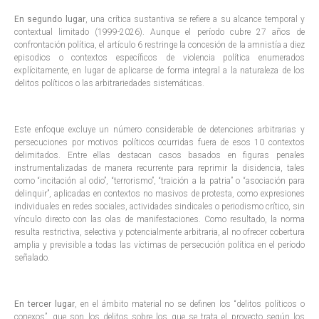
En segundo lugar
, una crítica sustantiva se refiere a su alcance temporal y
contextual limitado (1999-2026). Aunque el período cubre 27 años de
confrontación política, el artículo 6 restringe la concesión de la amnistía a diez
episodios o contextos específicos de violencia política enumerados
explícitamente, en lugar de aplicarse de forma integral a la naturaleza de los
delitos políticos o las arbitrariedades sistemáticas.
Este enfoque excluye un número considerable de detenciones arbitrarias y
persecuciones por motivos políticos ocurridas fuera de esos 10 contextos
delimitados. Entre ellas destacan casos basados en figuras penales
instrumentalizadas de manera recurrente para reprimir la disidencia, tales
como “incitación al odio”, “terrorismo”, “traición a la patria” o “asociación para
delinquir”, aplicadas en contextos no masivos de protesta, como expresiones
individuales en redes sociales, actividades sindicales o periodismo crítico, sin
vínculo directo con las olas de manifestaciones. Como resultado, la norma
resulta restrictiva, selectiva y potencialmente arbitraria, al no ofrecer cobertura
amplia y previsible a todas las víctimas de persecución política en el período
señalado.
En tercer lugar
, en el ámbito material no se definen los “delitos políticos o
conexos”, que son los delitos sobre los que se trata el proyecto según los