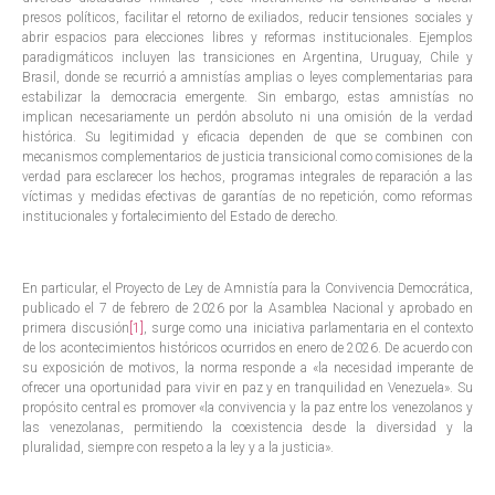
presos políticos, facilitar el retorno de exiliados, reducir tensiones sociales y
abrir espacios para elecciones libres y reformas institucionales. Ejemplos
paradigmáticos incluyen las transiciones en Argentina, Uruguay, Chile y
Brasil, donde se recurrió a amnistías amplias o leyes complementarias para
estabilizar la democracia emergente. Sin embargo, estas amnistías no
implican necesariamente un perdón absoluto ni una omisión de la verdad
histórica. Su legitimidad y eficacia dependen de que se combinen con
mecanismos complementarios de justicia transicional como comisiones de la
verdad para esclarecer los hechos, programas integrales de reparación a las
víctimas y medidas efectivas de garantías de no repetición, como reformas
institucionales y fortalecimiento del Estado de derecho.
En particular, el Proyecto de Ley de Amnistía para la Convivencia Democrática,
publicado el 7 de febrero de 2026 por la Asamblea Nacional y aprobado en
primera discusión
[1]
, surge como una iniciativa parlamentaria en el contexto
de los acontecimientos históricos ocurridos en enero de 2026. De acuerdo con
su exposición de motivos, la norma responde a «la necesidad imperante de
ofrecer una oportunidad para vivir en paz y en tranquilidad en Venezuela». Su
propósito central es promover «la convivencia y la paz entre los venezolanos y
las venezolanas, permitiendo la coexistencia desde la diversidad y la
pluralidad, siempre con respeto a la ley y a la justicia».