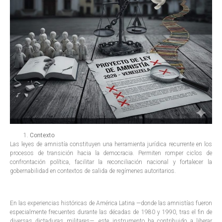
Contexto
Las leyes de amnistía constituyen una herramienta jurídica recurrente en los
procesos de transición hacia la democracia. Permiten romper ciclos de
confrontación política, facilitar la reconciliación nacional y fortalecer la
gobernabilidad en contextos de salida de regímenes autoritarios.
En las experiencias históricas de América Latina —donde las amnistías fueron
especialmente frecuentes durante las décadas de 1980 y 1990, tras el fin de
diversas dictaduras militares—, este instrumento ha contribuido a liberar