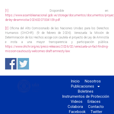
[1]
Disponible en:
https://www.asambleanacional.gob.ve/storage/documentos/documentos/proyec
de-ley-de-amnistia-20260207004109.pdf
.
[2]
Oficina del Alto Comisionado de las Naciones Unidas para los Derechos
Humanos (OHCHR). (9 de febrero de 2026). Venezuela: la Misión de
Determinación de los Hechos acoge con cautela el proyecto de Ley de Amnistía
e insta a una mayor transparencia y participación pública.
https://www.ohchr.org/es/press-releases/2026/02/venezuela-un-fact-finding-
mission-cautiously-welcomes-draft-amnesty-law
.
Inicio
Nosotros
Publicaciones
Boletines
Instrumentos de Protección
Videos
Enlaces
Colabora
Contacto
Facebook
Twitter