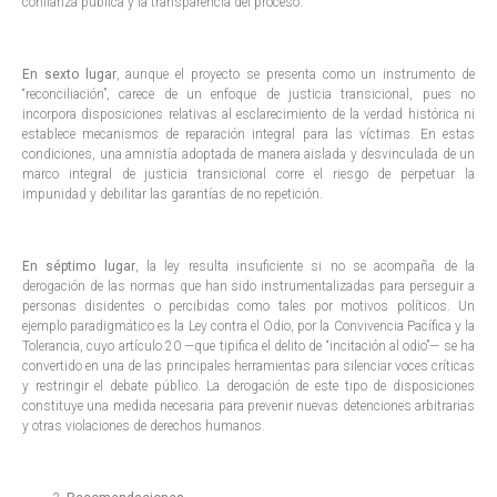
confianza pública y la transparencia del proceso.
En sexto lugar
, aunque el proyecto se presenta como un instrumento de
“reconciliación”, carece de un enfoque de justicia transicional, pues no
incorpora disposiciones relativas al esclarecimiento de la verdad histórica ni
establece mecanismos de reparación integral para las víctimas. En estas
condiciones, una amnistía adoptada de manera aislada y desvinculada de un
marco integral de justicia transicional corre el riesgo de perpetuar la
impunidad y debilitar las garantías de no repetición.
En séptimo lugar
, la ley resulta insuficiente si no se acompaña de la
derogación de las normas que han sido instrumentalizadas para perseguir a
personas disidentes o percibidas como tales por motivos políticos. Un
ejemplo paradigmático es la Ley contra el Odio, por la Convivencia Pacífica y la
Tolerancia, cuyo artículo 20 —que tipifica el delito de “incitación al odio”— se ha
convertido en una de las principales herramientas para silenciar voces críticas
y restringir el debate público. La derogación de este tipo de disposiciones
constituye una medida necesaria para prevenir nuevas detenciones arbitrarias
y otras violaciones de derechos humanos.