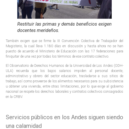
Restituir las primas y demás beneficios exigen
docentes merideños.
También exigen que se firme la III Convención Colectiva de Trabajador del
Magisterio, la cual lleva 1.180 días en discusión y hasta ahora no se han
puesto de acuerdo el Ministerio de Educación con las 17 federaciones para
finiquitar de una vez por todas los términos de ese contrato colectivo.
El Observatorio de Derechos Humanos de la Universidad de Los Andes (ODH-
ULA) recuerda que los bajos salarios impiden al personal docente,
administrativo y obrero del sector educación, trasladarse a sus sitios de
trabajo, así como proveerse de los alimentos necesarios para su subsistencia
u obtener una vivienda, entre otras limitaciones, por lo que exige al gobierno
nacional se respete los derechos laborales y contratos colectivos consagrados
en la CRBV.
Servicios públicos en los Andes siguen siendo
una calamidad