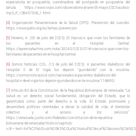
especialista en psiquiatría, coordinadora del postgrado en psiquiatría del
Iahula. https://www.ivoox.com/observatorio-al-aire-05-mayo-2023-audios-
mp3_rf_108437506_1.html
[4]
Organización Panamericana de la Salud (OPS). Prevención del suicidio.
https://www.paho.org/es/temas/prevencion-
[5]
Moreno, A. (05 de julio del 2023). El Viacrucis que viven los familiares de
los pacientes en el Hospital Central.
https://laprensatachira.com/nota/35240/2023/07/el-viacrucis-que-viven-los-
familiares-de-pacientes-en-el-hospital-central
[6]
Somos Noticias COL. (13 de julio del 2023). A pacientes diabéticos del
Hospital II de El Vigía los dejaron “guindando” con la insulina.
https://somosnoticiascol.com/nacionales/a-pacientes-diabeticos-del-
hospital-ii-de-el-vigia-los-dejaron-guindando-con-la-insulina/116890/
[7]
Artículo 83 de la Constitución de la República Bolivariana de Venezuela: “La
salud es un derecho social fundamental, obligación del Estado, que lo
garantizará como parte del derecho a la vida. El Estado promoverá y
desarrollará políticas orientadas a elevar la calidad de vida, el bienestar
colectivo y el acceso a los servicios”.
https://venezuela.justia.com/federales/constitucion-de-la-republica-
bolivariana-de-venezuela/titulo-iii/capitulo-
v/#:~:text=Art%C3%ADculo%2083%20La%20salud%20es,el%20acceso%20a%20lo