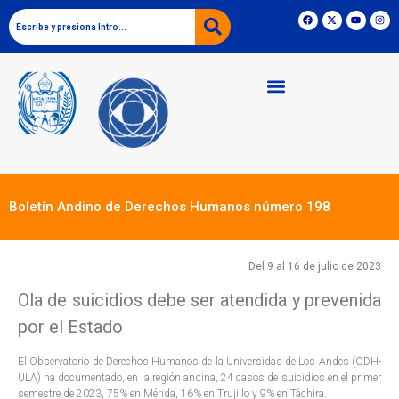
Boletín Andino de Derechos Humanos número 198
Del 9 al 16 de julio de 2023
Ola de suicidios debe ser atendida y prevenida
por el Estado
El Observatorio de Derechos Humanos de la Universidad de Los Andes (ODH-
ULA) ha documentado, en la región andina, 24 casos de suicidios en el primer
semestre de 2023, 75% en Mérida, 16% en Trujillo y 9% en Táchira.