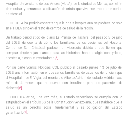
Hospital Universitario de Los Andes (HULA), de la ciudad de Mérida, con el fin
de mostrar y denunciar la situación de crisis que vive ese importante centro
asistencial.
El ODHULA ha podido constatar que la crisis hospitalaria se produce no solo
en el HULA sino en el resto de centros de salud de la región.
Un trabajo periodístico del diario La Prensa del Táchira, del pasado 5 de julio
del 2023, da cuenta de cómo los familiares de los pacientes del Hospital
Central de San Cristóbal padecen un viacrucis debido a que tienen que
comprar desde hojas blancas para las historias, hasta analgésicos, yelcos,
anestesia, alcohol e inyectadoras
[5]
.
Por su parte Somos Noticias COL publicó el pasado jueves 13 de julio del
2023 una información en el que varios familiares de usuarios denuncian que
el Hospital II de El Vigía, del municipio Alberto Adriani del estado Mérida, hace
más de 4 meses que no cuenta con insulinas para los pacientes de
diabetes
[6]
.
El ODH-ULA exige, una vez más, al Estado venezolano se cumpla con lo
estipulado en el artículo 83 de la Constitución venezolana, que establece que la
salud es un derecho social fundamental y es obligación del Estado
garantizarlo
[7]
.