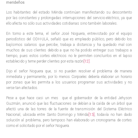
merideños
Los habitantes del estado Mérida continúan manifestando su descontento
por las constantes y prolongadas interrupciones del servicio eléctrico, ya que
ello afecta no sólo sus actividades cotidianas sino también laborales.
En torno a este tema, el señor José Noguera, entrevistado por el equipo
periodístico del ODH-ULA, señaló que es empleado público, pero debido los
bajísimos salarios que percibe, trabaja a distancia y ha quedado mal con
muchos de sus clientes debido a que no ha podido entregar sus trabajos a
tiempo, pues estos cortes eléctricos no le permiten concluirlos en el lapso
establecido y teme perder clientes por esta razón
[12]
.
Dijo el señor Noguera que, si no pueden resolver el problema de manera
inmediata y permanente, por lo menos Corpoelec debería elaborar un horario
por zonas que les permita a los usuarios programar sus actividades y no
verse tan afectados.
Pese a que hace casi un mes que el gobernador de la entidad Jehyson
Guzmán, anunció que las fluctuaciones se debían a la caída de un árbol que
afectó una de las torres de la fuente de transmisión del Sistema Eléctrico
Nacional, ubicada entre Santo Domingo y Mérida
[13]
, todavía no han dado
solución al problema, pero tampoco han elaborado un cronograma de cortes
como el solicitado por el señor Noguera.