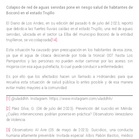
Colapso de red de aguas servidas pone en riesgo salud de habitantes de
Boconó en el estado Trujillo
El Diario de Los Andes, en su edición del pasado 6 de julio del 2023, reportó
que debido a las fuertes lluvias caídas en el estado Trujillo, una red de aguas
servidas, ubicada en el sector La Elba del municipio Boconó de la entidad
trujillense, se vio colapsada
[14]
.
Esta situación ha causado gran preocupación en los habitantes de esa zona,
ya que el agua de cloaca desciende por toda la troncal 007 hasta Los
Pampanitos y las personas no pueden evitar caminar por las aceras sin
mojarse con esa agua putrefacta, lo cual puede conducir a enfermedades.
Es por ello que los afectados hacen un llamado a Hidroandes para que
resuelva esta situación de salud pública lo antes posible y de esa manera
evitar males mayores a la comunidad.
[1]
@uladdhh. Instagram. https://www.instagram.com/uladdhh/
[2]
Páez Silva, G. (04 de julio del 2023). Prevención del suicidio en Mérida:
¿Cuáles intervenciones podrían ponerse en práctica? Observatorio Venezolano
de Violencia.
[3]
Observatorio Al Aire (05 de mayo de 2023). Suicidios, una conducta
humana altamente prevenible. Invitada especial: Albis Pabón Bastos, médico