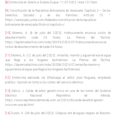
[8]
Entrevista en directo a Eulalia Duque. 11-07-2023. Hora.10.15am
[9]
Constitución de la República Bolivariana de Venezuela. Capítulo V – De los
Derechos Sociales y de las Familias Artículo 75 °.
https://venezuela.justia.com/federales/constitucion-de-la-republica-
bolivariana-de-venezuela/titulo-iii/capitulo-v/.
[10]
Moreno, A. (8 de julio del 2023). Hidrosuroeste anuncia ciclos de
abastecimiento cada 24 horas. La Prensa del Táchira.
https://laprensatachira.com/nota/35293/2023/07/hidrosuroeste-anuncia-
ciclos-de-abastecimiento-de-cada-24-horas
[11]
Moreno, A. (12 de julio del 2023). Amarilla, marrón y aguamiel ese el agua
que llega a los hogares tachirenses. La Prensa del Táchira.
https://laprensatachira.com/nota/35358/2023/07/amarilla-marron-y-
aguamiel-es-el-agua-que-llega-a-los-hogares-tachirenses
[12]
Entrevista realizada vía Whatsapp al señor José Noguera, empleado
público. Opinión en torno a los cortes del servicio eléctrico.
[13]
Galvis, J. Caída de árbol generó crisis en una de las torres del Sistema
Eléctrico Nacional. Reporteros de Mérida.
https://www.reporterosdemerida.com.ve/2023/06/caida-de-arbol-genero-
crisis-en-una-de.html
[14]
Durán, K. (06 de julio del 2023). Colapsa red de aguas negras en Boconó.