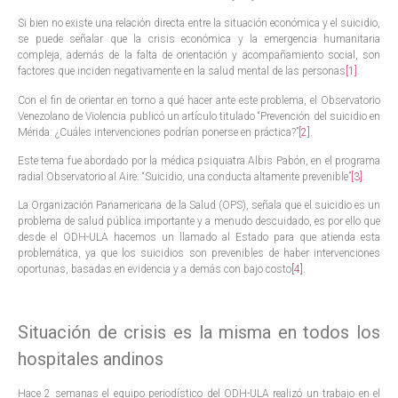
Si bien no existe una relación directa entre la situación económica y el suicidio,
se puede señalar que la crisis económica y la emergencia humanitaria
compleja, además de la falta de orientación y acompañamiento social, son
factores que inciden negativamente en la salud mental de las personas
[1]
.
Con el fin de orientar en torno a qué hacer ante este problema, el Observatorio
Venezolano de Violencia publicó un artículo titulado “Prevención del suicidio en
Mérida: ¿Cuáles intervenciones podrían ponerse en práctica?”
[2]
.
Este tema fue abordado por la médica psiquiatra Albis Pabón, en el programa
radial Observatorio al Aire: “Suicidio, una conducta altamente prevenible”
[3]
.
La Organización Panamericana de la Salud (OPS), señala que el suicidio es un
problema de salud pública importante y a menudo descuidado, es por ello que
desde el ODH-ULA hacemos un llamado al Estado para que atienda esta
problemática, ya que los suicidios son prevenibles de haber intervenciones
oportunas, basadas en evidencia y a demás con bajo costo
[4]
.
Situación de crisis es la misma en todos los
hospitales andinos
Hace 2 semanas el equipo periodístico del ODH-ULA realizó un trabajo en el