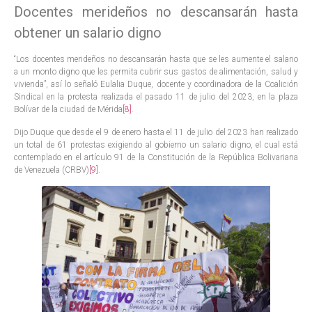
Docentes merideños no descansarán hasta
obtener un salario digno
“Los docentes merideños no descansarán hasta que se les aumente el salario
a un monto digno que les permita cubrir sus gastos de alimentación, salud y
vivienda”, así lo señaló Eulalia Duque, docente y coordinadora de la Coalición
Sindical en la protesta realizada el pasado 11 de julio del 2023, en la plaza
Bolívar de la ciudad de Mérida
[8]
.
Dijo Duque que desde el 9 de enero hasta el 11 de julio del 2023 han realizado
un total de 61 protestas exigiendo al gobierno un salario digno, el cual está
contemplado en el artículo 91 de la Constitución de la República Bolivariana
de Venezuela (CRBV)
[9]
.