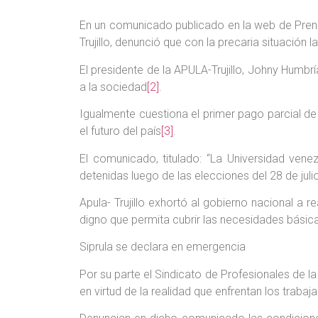
En un comunicado publicado en la web de Prens
Trujillo, denunció que con la precaria situación 
El presidente de la APULA-Trujillo, Johny Humbr
a la sociedad
[2]
.
Igualmente cuestiona el primer pago parcial de 
el futuro del país
[3]
.
El comunicado, titulado: “La Universidad vene
detenidas luego de las elecciones del 28 de jul
Apula- Trujillo exhortó al gobierno nacional a r
digno que permita cubrir las necesidades básic
Siprula se declara en emergencia
Por su parte el Sindicato de Profesionales de 
en virtud de la realidad que enfrentan los trabaj