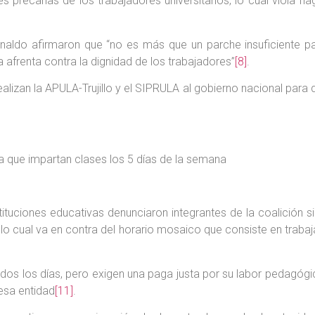
precarias de los trabajadores universitarios, lo cual viola f
naldo afirmaron que “no es más que un parche insuficiente par
a afrenta contra la dignidad de los trabajadores”
[8]
.
izan la APULA-Trujillo y el SIPRULA al gobierno nacional para 
 que impartan clases los 5 días de la semana
tuciones educativas denunciaron integrantes de la coalición si
, lo cual va en contra del horario mosaico que consiste en traba
dos los días, pero exigen una paga justa por su labor pedagógi
 esa entidad
[11]
.