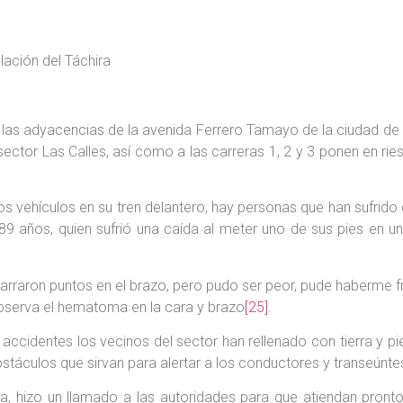
ación del Táchira
n las adyacencias de la avenida Ferrero Tamayo de la ciudad de 
ector Las Calles, así como a las carreras 1, 2 y 3 ponen en rie
 vehículos en su tren delantero, hay personas que han sufrido ca
 años, quien sufrió una caída al meter uno de sus pies en un
arraron puntos en el brazo, pero pudo ser peor, pude haberme f
 observa el hematoma en la cara y brazo
[25]
.
s accidentes los vecinos del sector han rellenado con tierra y
áculos que sirvan para alertar a los conductores y transeúnte
na, hizo un llamado a las autoridades para que atiendan pron