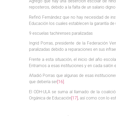
Agregó que hay una deserción escolar de niño
reposteros, debido a la falta de un salario digno
Refirió Fernández que no hay necesidad de inst
Educación los cuales establecen la garantía de 
9 escuelas tachirenses paralizadas
Ingrid Porras, presidente de la Federación V
paralizadas debido a reparaciones en sus infrae
Frente a esta situación, el inicio del año esc
Entramos a esas instituciones y en cada salón 
Añadió Porras que algunas de esas institucione
que debería ser
[16]
.
El ODH-ULA se suma al llamado de la coalición
Orgánica de Educación
[17]
, así como con lo es