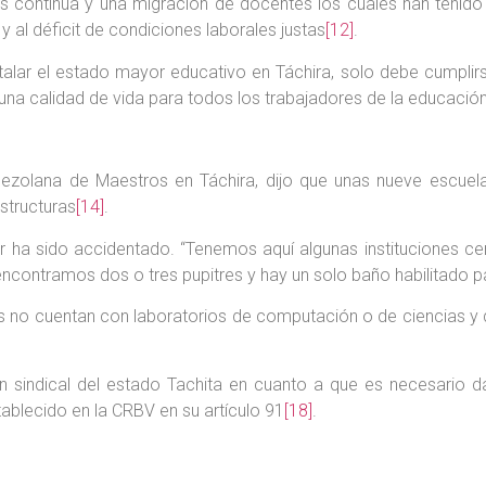
s continua y una migración de docentes los cuales han tenid
 y al déficit de condiciones laborales justas
[12]
.
alar el estado mayor educativo en Táchira, solo debe cumplirs
una calidad de vida para todos los trabajadores de la educació
enezolana de Maestros en Táchira, dijo que unas nueve escue
structuras
[14]
.
olar ha sido accidentado. “Tenemos aquí algunas instituciones 
encontramos dos o tres pupitres y hay un solo baño habilitado 
s no cuentan con laboratorios de computación o de ciencias y q
 sindical del estado Tachita en cuanto a que es necesario da
tablecido en la CRBV en su artículo 91
[18]
.