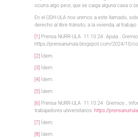
ocurra algo peor, que se caiga alguna casa o se
En el ODH-ULA nos unimos a este llamado, sob
derecho al libre tránsito, a la vivienda, al trabajo
[1]
Prensa NURR-ULA 11.10.24 Apula , Gremios , 
https://prensanurrula.blogspot.com/2024/10/com
[2]
Ídem.
[3]
Ídem.
[4]
Ídem.
[5]
Ídem.
[6]
Prensa NURR-ULA 11.10.24 Gremios , Inform
trabajadores universitarios.
https://prensanurru
[7]
Ídem.
[8]
Ídem.