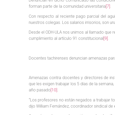
Denuncian en dicho comunicado las condiciones 
forman parte de la comunidad universitaria
[7]
.
Con respecto al reciente pago parcial del agui
nuestros colegas. Los salarios irrisorios, son un
Desde el ODH-ULA nos unimos al llamado que real
cumplimiento al artículo 91 constitucional
[9]
.
Docentes tachirenses denuncian amenazas para
Amenazas contra docentes y directores de insti
que les exigen trabajar los 5 días de la semana
año pasado
[10]
.
“Los profesores no están negados a trabajar to
dijo William Fernández, coordinador sindical de