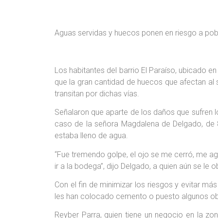
Aguas servidas y huecos ponen en riesgo a pobl
Los habitantes del barrio El Paraíso, ubicado e
que la gran cantidad de huecos que afectan al s
transitan por dichas vías.
Señalaron que aparte de los daños que sufren los
caso de la señora Magdalena de Delgado, de 89
estaba lleno de agua.
“Fue tremendo golpe, el ojo se me cerró, me ag
ir a la bodega”, dijo Delgado, a quien aún se le
Con el fin de minimizar los riesgos y evitar má
les han colocado cemento o puesto algunos obst
Reyber Parra, quien tiene un negocio en la zo