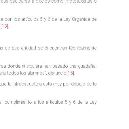
o que dedicarse a oficios como mototaxistas o
e con los artículos 5 y 6 de la Ley Orgánica de
n
[13]
.
las de esa entidad se encuentran técnicamente
cerca donde ni siquiera han pasado una guadaña.
para todos los alumnos”, denunció
[15]
.
ue la infraestructura está muy por debajo de lo
r cumplimiento a los artículos 5 y 6 de la Ley