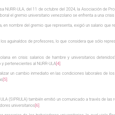
a NURR-ULA, del 11 de octubre del 2024, la Asociación de Pro
laboral el gremio universitario venezolano se enfrenta a una crisi
ía, en nombre del gremio que representa, exigió un salario que 
los aguinaldos de profesores, lo que considera que sólo repres
zolana en crisis: salarios de hambre y universitarios detenid
io y pertenecientes al NURR-ULA
[4]
.
ealizar un cambio inmediato en las condiciones laborales de los 
as
[5]
.
la ULA (SIPRULA) también emitió un comunicado a través de las
adores universitarios
[6]
.