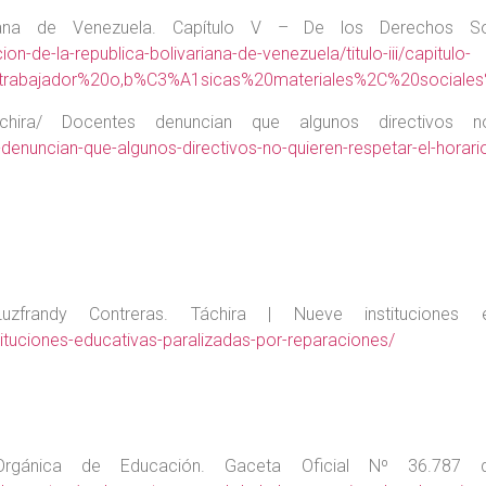
iana de Venezuela. Capítulo V – De los Derechos So
on-de-la-republica-bolivariana-de-venezuela/titulo-iii/capitulo-
rabajador%20o,b%C3%A1sicas%20materiales%2C%20sociales%
ira/ Docentes denuncian que algunos directivos no
-denuncian-que-algunos-directivos-no-quieren-respetar-el-horar
randy Contreras. Táchira | Nueve instituciones ed
tituciones-educativas-paralizadas-por-reparaciones/
gánica de Educación. Gaceta Oficial Nº 36.787