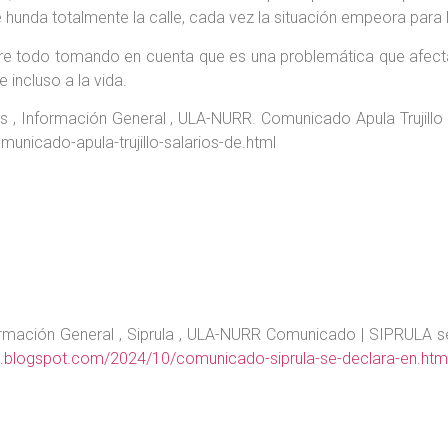
 hunda totalmente la calle, cada vez la situación empeora para l
re todo tomando en cuenta que es una problemática que afect
 e incluso a la vida.
Información General , ULA-NURR. Comunicado Apula Trujillo | 
unicado-apula-trujillo-salarios-de.html
ación General , Siprula , ULA-NURR Comunicado | SIPRULA se 
la.blogspot.com/2024/10/comunicado-siprula-se-declara-en.htm