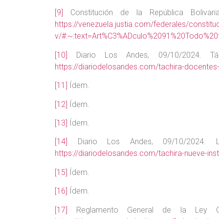
[9]
Constitución de la República Bolivar
https://venezuela.justia.com/federales/constituci
v/#:~:text=Art%C3%ADculo%2091%20Todo%20t
[10]
Diario Los Andes, 09/10/2024. Tách
https://diariodelosandes.com/tachira-docentes
[11]
Ídem.
[12]
Ídem.
[13]
Ídem.
[14]
Diario Los Andes, 09/10/2024. Luzf
https://diariodelosandes.com/tachira-nueve-ins
[15]
Ídem.
[16]
Ídem.
[17]
Reglamento General de la Ley Or