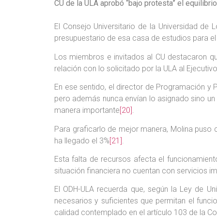
CU de la
ULA aprobó
“
bajo protesta
” el
equilibri
El Consejo Universitario de la Universidad de 
presupuestario de esa casa de estudios para el
Los miembros e invitados al CU destacaron que 
relación con lo solicitado por la ULA al Ejecutiv
En ese sentido, el director de Programación y P
pero además nunca envían lo asignado sino un 
manera importante
[20]
.
Para graficarlo de mejor manera, Molina puso c
ha llegado el 3%
[21]
.
Esta falta de recursos afecta el funcionamien
situación financiera no cuentan con servicios i
El ODH-ULA recuerda que, según la Ley de Uni
necesarios y suficientes que permitan el funci
calidad contemplado en el artículo 103 de la Co