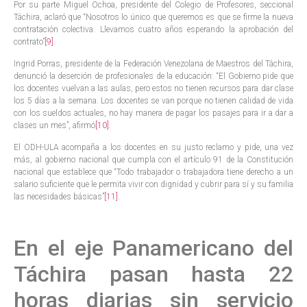
Por su parte Miguel Ochoa, presidente del Colegio de Profesores, seccional
Táchira, aclaró que “Nosotros lo único que queremos es que se firme la nueva
contratación colectiva. Llevamos cuatro años esperando la aprobación del
contrato”
[9]
.
Ingrid Porras, presidente de la Federación Venezolana de Maestros del Táchira,
denunció la deserción de profesionales de la educación: “El Gobierno pide que
los docentes vuelvan a las aulas, pero estos no tienen recursos para dar clase
los 5 días a la semana. Los docentes se van porque no tienen calidad de vida
con los sueldos actuales, no hay manera de pagar los pasajes para ir a dar a
clases un mes”, afirmó
[10]
.
El ODH-ULA acompaña a los docentes en su justo reclamo y pide, una vez
más, al gobierno nacional que cumpla con el artículo 91 de la Constitución
nacional que establece que “Todo trabajador o trabajadora tiene derecho a un
salario suficiente que le permita vivir con dignidad y cubrir para sí y su familia
las necesidades básicas”
[11]
.
En el eje Panamericano del
Táchira pasan hasta 22
horas diarias sin servicio