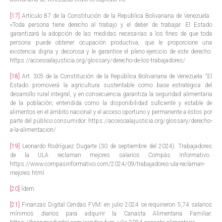
[17]
Artículo 87 de la Constitución de la República Bolivariana de Venezuela:
«Toda persona tiene derecho al trabajo y el deber de trabajar. El Estado
garantizará la adopción de las medidas necesarias a los fines de que toda
persona puede obtener ocupación productiva, que le proporcione una
existencia digna y decorosa y le garantice el pleno ejercicio de este derecho.
https://accesoalajusticia.org/glossary/derecho-de-los-trabajadores/
[18]
Art. 305 de la Constitución de la República Bolivariana de Venezuela: “El
Estado promoverá la agricultura sustentable como base estratégica del
desarrollo rural integral, y en consecuencia garantiza la seguridad alimentaria
de la población; entendida como la disponibilidad suficiente y estable de
alimentos en el ámbito nacional y el acceso oportuno y permanente a éstos por
parte del público consumidor. https://accesoalajusticia.org/glossary/derecho-
a-la-alimentacion/
[19]
Leonardo Rodríguez Dugarte (30 de septiembre del 2024). Trabajadores
de la ULA reclaman mejores salarios Compás Informativo.
https://www.compasinformativo.com/2024/09/trabajadores-ula-reclaman-
mejores.html
[20]
Ídem.
[21]
Finanzas Digital Cendas FVM: en julio 2024 se requirieron 5,74 salarios
mínimos diarios para adquirir la Canasta Alimentaria Familiar.