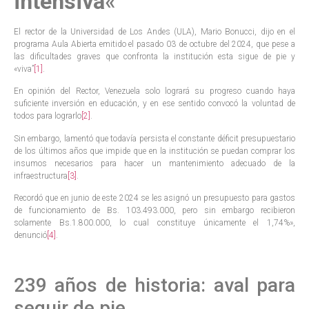
intensiva
«
El rector de la Universidad de Los Andes (ULA), Mario Bonucci, dijo en el
programa Aula Abierta emitido el pasado 03 de octubre del 2024, que pese a
las dificultades graves que confronta la institución esta sigue de pie y
«viva”
[1]
.
En opinión del Rector, Venezuela solo logrará su progreso cuando haya
suficiente inversión en educación, y en ese sentido convocó la voluntad de
todos para lograrlo
[2]
.
Sin embargo, lamentó que todavía persista el constante déficit presupuestario
de los últimos años que impide que en la institución se puedan comprar los
insumos necesarios para hacer un mantenimiento adecuado de la
infraestructura
[3]
.
Recordó que en junio de este 2024 se les asignó un presupuesto para gastos
de funcionamiento de Bs. 103.493.000, pero sin embargo recibieron
solamente Bs.1.800.000, lo cual constituye únicamente el 1,74%»,
denunció
[4]
.
239 años de historia: aval para
seguir de pie