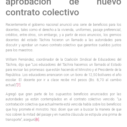
aprobación de nuevo
contrato colectivo
Recientemente el gobierno nacional anunció una serie de beneficios para los
docentes, tales como el derecho a la vivienda, uniformes, pasaje preferencial,
créditos, entre otros, sin embargo, y a partir de esos anuncios, los gremios
docentes del estado Táchira hicieron un llamado a las autoridades para
discutir y aprobar un nuevo contrato colectivo que garantice sueldos justos
para los maestros.
William Fernández, coordinador de la Coalición Sindical de Educadores del
Táchira, dijo que “Los educadores del Táchira hacemos un llamado al Estado
para revisar las promesas que están haciendo el Ministro y el Presidente de la
República. Los educadores arrancaron con un bono de 12,50 bolívares el año
escolar. El docente por ir a clase recibe mil pesos (Bs. 8,70 al cambio
actual)”
[7]
.
Agregó que gran parte de los supuestos beneficios anunciados por las
autoridades ya están contemplados en el contrato colectivo vencido. “La
contratación colectiva que actualmente está vencida habla sobre los beneficios
que hoy promete el ministro. Nos dicen que van a buscar la manera de que
nos cobren la mitad del pasaje y en nuestra cláusula se estipula una prima de
transporte”, aseguró
[8]
.