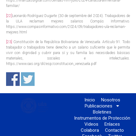
https://finanzasdigital.com/cendas-fvm-julio-2024-canasta-alimentaria-
familiar/
[22]
Leonardo Rodríguez Dugarte (30 de septiembre del 2024). Trabajadores de
la ULA reclaman mejores salarios Compás Informativo.
https://www.compasinformativo.com/2024/09/trabajadores-ula-reclaman-
mejores.html
[23]
Constitución de la República Bolivariana de Venezuela. Artículo 91. Todo
trabajador o trabajadora tiene derecho a un salario suficiente que le permita
vivir con dignidad y cubrir para sí y su familia las necesidades básicas
materiales, sociales e intelectuales.
https://www.oas.org/dil/esp/constitucion_venezuela.pdf
Inicio
Nosotros
Publicaciones
Boletines
Instrumentos de Protección
Videos
Enlaces
Colabora
Contacto