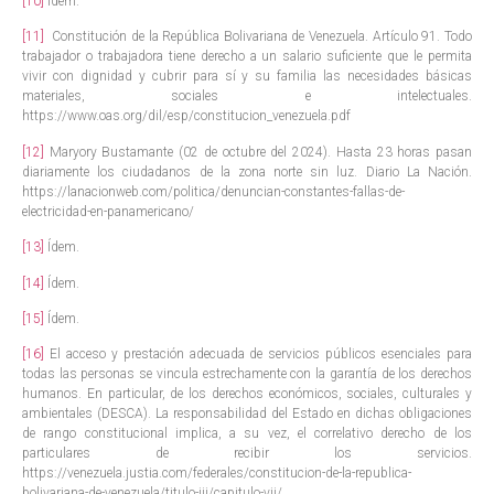
[10]
Ídem.
[11]
Constitución de la República Bolivariana de Venezuela. Artículo 91. Todo
trabajador o trabajadora tiene derecho a un salario suficiente que le permita
vivir con dignidad y cubrir para sí y su familia las necesidades básicas
materiales, sociales e intelectuales.
https://www.oas.org/dil/esp/constitucion_venezuela.pdf
[12]
Maryory Bustamante (02 de octubre del 2024). Hasta 23 horas pasan
diariamente los ciudadanos de la zona norte sin luz. Diario La Nación.
https://lanacionweb.com/politica/denuncian-constantes-fallas-de-
electricidad-en-panamericano/
[13]
Ídem.
[14]
Ídem.
[15]
Ídem.
[16]
El acceso y prestación adecuada de servicios públicos esenciales para
todas las personas se vincula estrechamente con la garantía de los derechos
humanos. En particular, de los derechos económicos, sociales, culturales y
ambientales (DESCA). La responsabilidad del Estado en dichas obligaciones
de rango constitucional implica, a su vez, el correlativo derecho de los
particulares de recibir los servicios.
https://venezuela.justia.com/federales/constitucion-de-la-republica-
bolivariana-de-venezuela/titulo-iii/capitulo-vii/