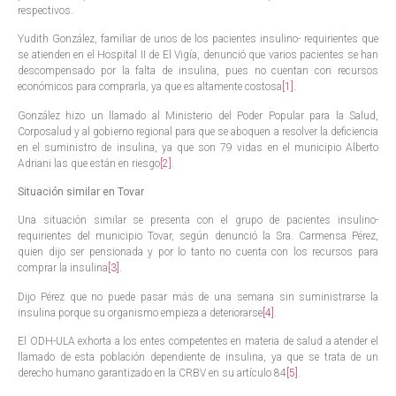
respectivos.
Yudith González, familiar de unos de los pacientes insulino- requirientes que
se atienden en el Hospital II de El Vigía, denunció que varios pacientes se han
descompensado por la falta de insulina, pues no cuentan con recursos
económicos para comprarla, ya que es altamente costosa
[1]
.
González hizo un llamado al Ministerio del Poder Popular para la Salud,
Corposalud y al gobierno regional para que se aboquen a resolver la deficiencia
en el suministro de insulina, ya que son 79 vidas en el municipio Alberto
Adriani las que están en riesgo
[2]
.
Situación similar en Tovar
Una situación similar se presenta con el grupo de pacientes insulino-
requirientes del municipio Tovar, según denunció la Sra. Carmensa Pérez,
quien dijo ser pensionada y por lo tanto no cuenta con los recursos para
comprar la insulina
[3]
.
Dijo Pérez que no puede pasar más de una semana sin suministrarse la
insulina porque su organismo empieza a deteriorarse
[4]
.
El ODH-ULA exhorta a los entes competentes en materia de salud a atender el
llamado de esta población dependiente de insulina, ya que se trata de un
derecho humano garantizado en la CRBV en su artículo 84
[5]
.