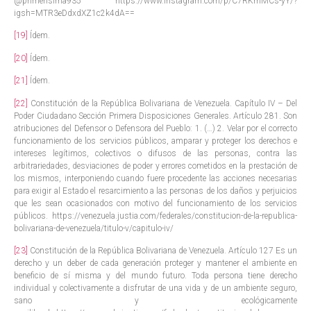
@primerisima935 https://www.instagram.com/p/C7RKmMCs-yY/?
igsh=MTR3eDdxdXZ1c2k4dA==
[19]
Ídem.
[20]
Ídem.
[21]
Ídem.
[22]
Constitución de la República Bolivariana de Venezuela. Capítulo IV – Del
Poder Ciudadano Sección Primera Disposiciones Generales. Artículo 281. Son
atribuciones del Defensor o Defensora del Pueblo: 1. (…) 2. Velar por el correcto
funcionamiento de los servicios públicos, amparar y proteger los derechos e
intereses legítimos, colectivos o difusos de las personas, contra las
arbitrariedades, desviaciones de poder y errores cometidos en la prestación de
los mismos, interponiendo cuando fuere procedente las acciones necesarias
para exigir al Estado el resarcimiento a las personas de los daños y perjuicios
que les sean ocasionados con motivo del funcionamiento de los servicios
públicos. https://venezuela.justia.com/federales/constitucion-de-la-republica-
bolivariana-de-venezuela/titulo-v/capitulo-iv/
[23]
Constitución de la República Bolivariana de Venezuela. Artículo 127 Es un
derecho y un deber de cada generación proteger y mantener el ambiente en
beneficio de sí misma y del mundo futuro. Toda persona tiene derecho
individual y colectivamente a disfrutar de una vida y de un ambiente seguro,
sano y ecológicamente