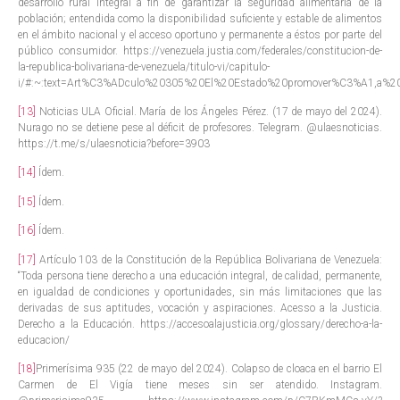
desarrollo rural integral a fin de garantizar la seguridad alimentaria de la
población; entendida como la disponibilidad suficiente y estable de alimentos
en el ámbito nacional y el acceso oportuno y permanente a éstos por parte del
público consumidor. https://venezuela.justia.com/federales/constitucion-de-
la-republica-bolivariana-de-venezuela/titulo-vi/capitulo-
i/#:~:text=Art%C3%ADculo%20305%20El%20Estado%20promover%C3%A1,a%2
[13]
Noticias ULA Oficial. María de los Ángeles Pérez. (17 de mayo del 2024).
Nurago no se detiene pese al déficit de profesores. Telegram. @ulaesnoticias.
https://t.me/s/ulaesnoticia?before=3903
[14]
Ídem.
[15]
Ídem.
[16]
Ídem.
[17]
Artículo 103 de la Constitución de la República Bolivariana de Venezuela:
“Toda persona tiene derecho a una educación integral, de calidad, permanente,
en igualdad de condiciones y oportunidades, sin más limitaciones que las
derivadas de sus aptitudes, vocación y aspiraciones. Acesso a la Justicia.
Derecho a la Educación. https://accesoalajusticia.org/glossary/derecho-a-la-
educacion/
[18]
Primerísima 935 (22 de mayo del 2024). Colapso de cloaca en el barrio El
Carmen de El Vigía tiene meses sin ser atendido. Instagram.