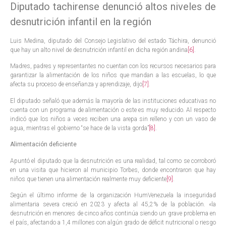
Diputado tachirense denunció altos niveles de
desnutrición infantil en la región
Luis Medina, diputado del Consejo Legislativo del estado Táchira, denunció
que hay un alto nivel de desnutrición infantil en dicha región andina
[6]
.
Madres, padres y representantes no cuentan con los recursos necesarios para
garantizar la alimentación de los niños que mandan a las escuelas, lo que
afecta su proceso de enseñanza y aprendizaje, dijo
[7]
.
El diputado señaló que además la mayoría de las instituciones educativas no
cuenta con un programa de alimentación o este es muy reducido. Al respecto
indicó que los niños a veces reciben una arepa sin relleno y con un vaso de
agua, mientras el gobierno “se hace de la vista gorda”
[8]
.
Alimentación deficiente
Apuntó el diputado que la desnutrición es una realidad, tal como se corroboró
en una visita que hicieron al municipio Torbes, donde encontraron que hay
niños que tienen una alimentación realmente muy deficiente
[9]
.
Según el último informe de la organización HumVenezuela la inseguridad
alimentaria severa creció en 2023 y afecta al 45,2% de la población. «la
desnutrición en menores de cinco años continúa siendo un grave problema en
el país, afectando a 1,4 millones con algún grado de déficit nutricional o riesgo