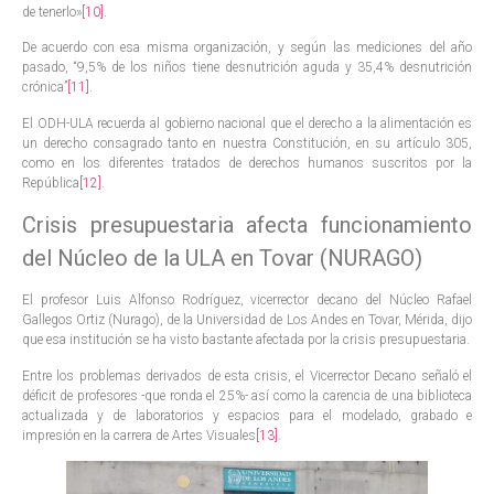
de tenerlo»
[10]
.
De acuerdo con esa misma organización, y según las mediciones del año
pasado, “9,5% de los niños tiene desnutrición aguda y 35,4% desnutrición
crónica”
[11]
.
El ODH-ULA recuerda al gobierno nacional que el derecho a la alimentación es
un derecho consagrado tanto en nuestra Constitución, en su artículo 305,
como en los diferentes tratados de derechos humanos suscritos por la
República
[12]
.
Crisis presupuestaria afecta funcionamiento
del Núcleo de la ULA en Tovar (NURAGO)
El profesor Luis Alfonso Rodríguez, vicerrector decano del Núcleo Rafael
Gallegos Ortiz (Nurago), de la Universidad de Los Andes en Tovar, Mérida, dijo
que esa institución se ha visto bastante afectada por la crisis presupuestaria.
Entre los problemas derivados de esta crisis, el Vicerrector Decano señaló el
déficit de profesores -que ronda el 25%- así como la carencia de una biblioteca
actualizada y de laboratorios y espacios para el modelado, grabado e
impresión en la carrera de Artes Visuales
[13]
.