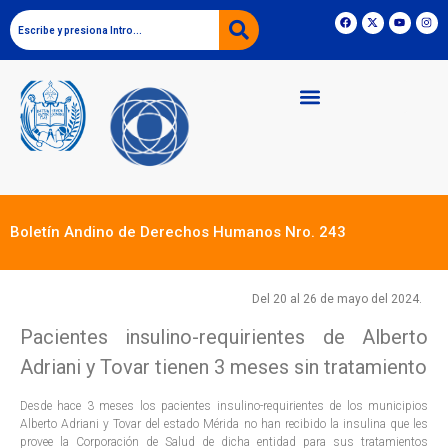
Boletín Andino de Derechos Humanos Nro. 243
Del
20 al 26 de mayo
de
l
2024.
Pacientes insulino-requirientes de Alberto
Adriani y Tovar tienen 3 meses sin tratamiento
Desde hace 3 meses los pacientes insulino-requirientes de los municipios
Alberto Adriani y Tovar del estado Mérida no han recibido la insulina que les
provee la Corporación de Salud de dicha entidad para sus tratamientos