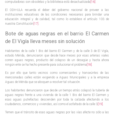
computadoras son obsoletas y la biblioteca está desactualizada
[16]
.
El ODH-ULA recuerda el deber del gobierno nacional de proveer a las
instituciones educativas de las condiciones necesarias para brindar una
educación integral y de calidad, tal como lo establece el artículo 103 de
nuestra Constitución
[17]
.
Bote de aguas negras en el barrio El Carmen
de El Vigía lleva meses sin solución
Habitantes de la calle 1 Bis del barrio El Carmen y de la calle 3 de El Vigía,
estado Mérida, denunciaron que desde hace meses por esas arterias viales
corren aguas negras, producto del colapso de un desagüe y hasta ahora
ningún ente se ha hecho presente para solucionar el problema
[18]
.
Es por ello que tanto vecinos como comerciantes y transeúntes de las
mencionadas calles están exigiendo a Aguas Municipales y a la empresa
Aguas de Mérida que se aboquen a resolver tal situación.
Los habitantes denunciaron que desde un tiempo atrás colapsó la tubería de
aguas negras frente a una vivienda de la calle 1 Bis del barrio El Carmen y
esas aguas putrefactas descienden por toda la calzada afectando a los
ciudadanos, comercios y viviendas, así como el asfaltado de la calle 3
[19]
.
Temen que el tránsito de esas aguas negras por las vías afecte no sólo a las