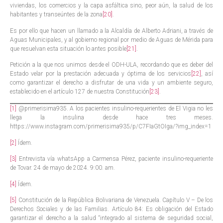
viviendas, los comercios y la capa asfáltica sino, peor aún, la salud de los
habitantes y transeúntes de la zona
[20]
.
Es por ello que hacen un llamado a la Alcaldía de Alberto Adriani, a través de
Aguas Municipales, y al gobierno regional por medio de Aguas de Mérida para
que resuelvan esta situación lo antes posible
[21]
.
Petición a la que nos unimos desde el ODH-ULA, recordando que es deber del
Estado velar por la prestación adecuada y óptima de los servicios
[22]
, así
como garantizar el derecho a disfrutar de una vida y un ambiente seguro,
establecido en el artículo 127 de nuestra Constitución
[23]
.
[1]
@primerisima935. A los pacientes insulino-requerientes de El Vigia no les
llega la insulina desde hace tres meses.
https://www.instagram.com/primerisima935/p/C7FIaGtOIga/?img_index=1
[2]
Ídem.
[3]
Entrevista vía whatsApp a Carmensa Pérez, paciente insulino-requeriente
de Tovar. 24 de mayo de 2024. 9:00. am.
[4]
Ídem.
[5]
Constitución de la República Bolivariana de Venezuela. Capítulo V – De los
Derechos Sociales y de las Familias. Artículo 84: Es obligación del Estado
garantizar el derecho a la salud “integrado al sistema de seguridad social,