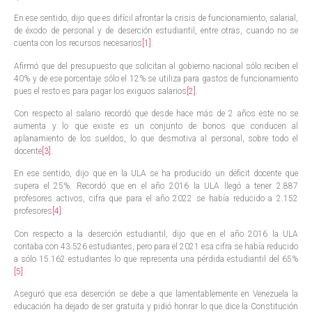
En ese sentido, dijo que es difícil afrontar la crisis de funcionamiento, salarial,
de éxodo de personal y de deserción estudiantil, entre otras, cuando no se
cuenta con los recursos necesarios
[1]
.
Afirmó que del presupuesto que solicitan al gobierno nacional sólo reciben el
40% y de ese porcentaje sólo el 12% se utiliza para gastos de funcionamiento
pues el resto es para pagar los exiguos salarios
[2]
.
Con respecto al salario recordó que desde hace más de 2 años este no se
aumenta y lo que existe es un conjunto de bonos que conducen al
aplanamiento de los sueldos, lo que desmotiva al personal, sobre todo el
docente
[3]
.
En ese sentido, dijo que en la ULA se ha producido un déficit docente que
supera el 25%. Recordó que en el año 2016 la ULA llegó a tener 2.887
profesores activos, cifra que para el año 2022 se había reducido a 2.152
profesores
[4]
.
Con respecto a la deserción estudiantil, dijo que en el año 2016 la ULA
contaba con 43.526 estudiantes, pero para el 2021 esa cifra se había reducido
a sólo 15.162 estudiantes lo que representa una pérdida estudiantil del 65%
[5]
.
Aseguró que esa deserción se debe a que lamentablemente en Venezuela la
educación ha dejado de ser gratuita y pidió honrar lo que dice la Constitución