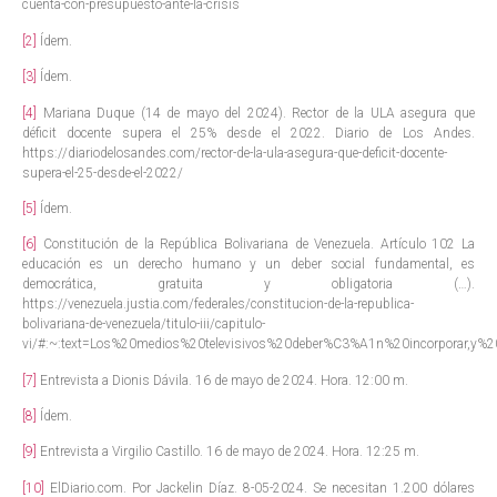
cuenta-con-presupuesto-ante-la-crisis
[2]
Ídem.
[3]
Ídem.
[4]
Mariana Duque (14 de mayo del 2024). Rector de la ULA asegura que
déficit docente supera el 25% desde el 2022. Diario de Los Andes.
https://diariodelosandes.com/rector-de-la-ula-asegura-que-deficit-docente-
supera-el-25-desde-el-2022/
[5]
Ídem.
[6]
Constitución de la República Bolivariana de Venezuela. Artículo 102 La
educación es un derecho humano y un deber social fundamental, es
democrática, gratuita y obligatoria (…).
https://venezuela.justia.com/federales/constitucion-de-la-republica-
bolivariana-de-venezuela/titulo-iii/capitulo-
vi/#:~:text=Los%20medios%20televisivos%20deber%C3%A1n%20incorporar,
[7]
Entrevista a Dionis Dávila. 16 de mayo de 2024. Hora. 12:00 m.
[8]
Ídem.
[9]
Entrevista a Virgilio Castillo. 16 de mayo de 2024. Hora. 12:25 m.
[10]
ElDiario.com. Por Jackelin Díaz. 8-05-2024. Se necesitan 1.200 dólares