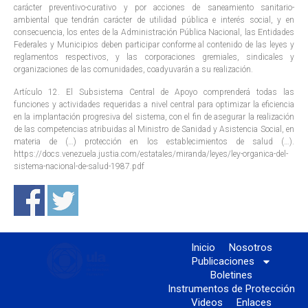
carácter preventivo-curativo y por acciones de saneamiento sanitario-
ambiental que tendrán carácter de utilidad pública e interés social, y en
consecuencia, los entes de la Administración Pública Nacional, las Entidades
Federales y Municipios deben participar conforme al contenido de las leyes y
reglamentos respectivos, y las corporaciones gremiales, sindicales y
organizaciones de las comunidades, coadyuvarán a su realización.
Artículo 12. El Subsistema Central de Apoyo comprenderá todas las
funciones y actividades requeridas a nivel central para optimizar la eficiencia
en la implantación progresiva del sistema, con el fin de asegurar la realización
de las competencias atribuidas al Ministro de Sanidad y Asistencia Social, en
materia de (…) protección en los establecimientos de salud (…).
https://docs.venezuela.justia.com/estatales/miranda/leyes/ley-organica-del-
sistema-nacional-de-salud-1987.pdf
Inicio
Nosotros
Publicaciones
Boletines
Instrumentos de Protección
Videos
Enlaces