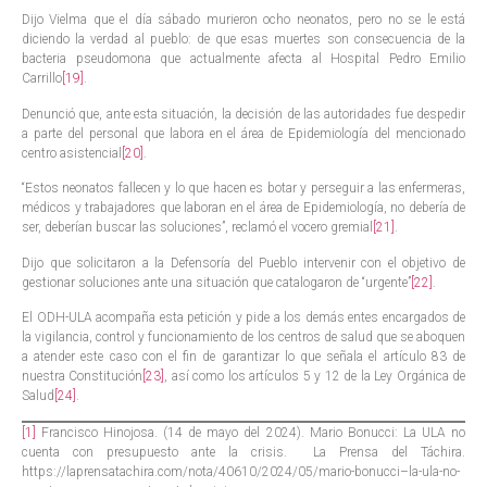
Dijo Vielma que el día sábado murieron ocho neonatos, pero no se le está
diciendo la verdad al pueblo: de que esas muertes son consecuencia de la
bacteria pseudomona que actualmente afecta al Hospital Pedro Emilio
Carrillo
[19]
.
Denunció que, ante esta situación, la decisión de las autoridades fue despedir
a parte del personal que labora en el área de Epidemiología del mencionado
centro asistencial
[20]
.
“Estos neonatos fallecen y lo que hacen es botar y perseguir a las enfermeras,
médicos y trabajadores que laboran en el área de Epidemiología, no debería de
ser, deberían buscar las soluciones”, reclamó el vocero gremial
[21]
.
Dijo que solicitaron a la Defensoría del Pueblo intervenir con el objetivo de
gestionar soluciones ante una situación que catalogaron de “urgente”
[22]
.
El ODH-ULA acompaña esta petición y pide a los demás entes encargados de
la vigilancia, control y funcionamiento de los centros de salud que se aboquen
a atender este caso con el fin de garantizar lo que señala el artículo 83 de
nuestra Constitución
[23]
, así como los artículos 5 y 12 de la Ley Orgánica de
Salud
[24]
.
[1]
Francisco Hinojosa. (14 de mayo del 2024). Mario Bonucci: La ULA no
cuenta con presupuesto ante la crisis. La Prensa del Táchira.
https://laprensatachira.com/nota/40610/2024/05/mario-bonucci–la-ula-no-