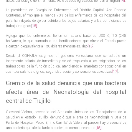
datos del Colegio de Enfermeras, 90% de esos egresados tienden a migrar
[14]
.
La presidenta del Colegio de Enfermeras del Distrito Capital, Ana Rosario
Contreras, afirmó que al menos 70% de los enfermeros de los hospitales del
país han dejado de ejercer debido a los bajos salarios y a las condiciones de
trabajo indignas
[15]
.
Agregó que los enfermeros tienen un salario base de USD 6, 70 (245
bolívares), lo que sumado a las bonificaciones que ofrece el Estado puede
alcanzar lo equivalente a 130 dólares mensuales. dijo
[16]
.
Desde el ODH-ULA exigimos al gobierno venezolano que se estudie un
incremento salarial de inmediato y se dé respuesta a las exigencias de los
trabajadores de la función pública, atendiendo el mandato constitucional en
cuanto a salarios dignos, seguridad social y convenciones colectivas
[17]
.
Gremio de la salud denuncia que una bacteria
afecta área de Neonatología del hospital
central de Trujillo
Giovanni Vielma, secretario del Sindicato Único de los Trabajadores de la
Salud en el estado Trujillo, denunció que el área de Neonatología y Sala de
Parto del Hospital “Pedro Emilio Carrillo” de Valera, al parecer hay presencia de
una bacteria que afecta tanto a pacientes como a neonatos
[18]
.