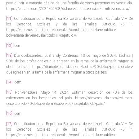
para cubrir la canasta básica de una familia de cinco personas en Venezuela.
https://eldiario.com/2024/05/08/dolares-canasta-basica-familia-venezuela/
[11]
Constitución de la República Bolivariana de Venezuela. Capítulo V – De
los Derechos Sociales y de las Familias Artículo 75 °.
https://venezuela.justia.com/federales/constitucion-de-la-republica-
bolivariana-de-venezuela/titulo-iii/capitulo-v/
[12]
Ídem.
[13]
Diariodelosandes. Luzfrandy Contreras. 13 de mayo de 2024. Táchira |
90% de los profesionales que egresan en la rama de la enfermería migran a
otros países. https://diariodelosandes.com/tachira-90-de-los-profesionales-
que-egresan-en-la-rama-de-la-enfermeria-migran-a-otros-paises/
[14]
Ídem.
[15]
RdnVenezuela. Mayo 14, 2024. Estiman deserción de 70% de los
enfermeros en los hospitales del país. https://rdnvenezuela.com/estiman-
desercion-de-70-de-los-enfermeros-en-los-hospitales-del-pais/
[16]
Ídem.
[17]
Constitución de la República Bolivariana de Venezuela. Capítulo V – De
los Derechos Sociales y de las Familias Artículo 75 °.
https://venezuela.justia.com/federales/constitucion-de-la-republica-