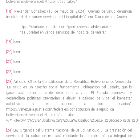
bolivariana-de-venezuela/titulo-iii/capitulo-v/
[18]
Alexander González (15 de mayo del 2024). Gremio de Salud denuncia
insalubridad en varios servicios del Hospital de Valera. Diario de Los Andes.
https://diariodelosandes.com/gremio-de-salud-denuncia-
insalubridad-en-varios-servicios-del-hospital-de-valera/
[19]
Ídem.
[20]
Ídem.
[21]
Ídem.
[22]
Ídem.
[23]
Artículo 83 de la Constitución de la República Bolivariana de Venezuela:
“La salud es un derecho social fundamental, obligación del Estado, que lo
garantizará como parte del derecho a la vida. El Estado promoverá y
desarrollará políticas orientadas a elevar la calidad de vida, el bienestar
colectivo y el acceso a los servicios”.
https://venezuela.justia.com/federales/constitucion-de-la-republica-
bolivariana-de-venezuela/titulo-iii/capitulo-
v/#:~:text=Art%C3%ADculo%2083%20La%20salud%20es,el%20acceso%20a%20lo
[24]
Ley Orgánica del Sistema Nacional de Salud. Artículo 5. La prestación del
servicio de la salud se realizará mediante la atención médica integral de