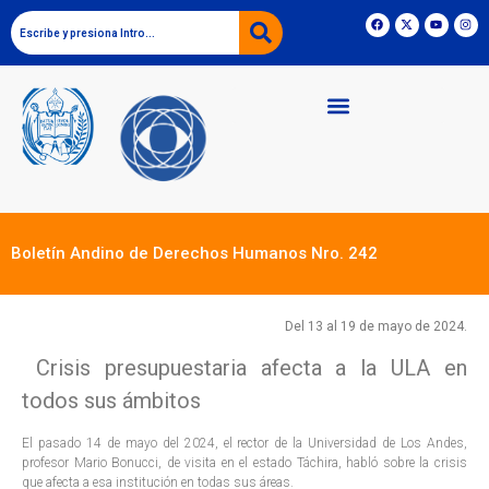
Boletín Andino de Derechos Humanos Nro. 242
Del 13 al 19 de mayo de 2024.
Crisis presupuestaria afecta a la ULA en
todos sus ámbitos
El pasado 14 de mayo del 2024, el rector de la Universidad de Los Andes,
profesor Mario Bonucci, de visita en el estado Táchira, habló sobre la crisis
que afecta a esa institución en todas sus áreas.