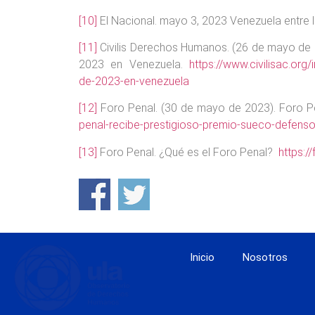
[10]
El Nacional. mayo 3, 2023 Venezuela entre 
[11]
Civilis Derechos Humanos. (26 de mayo de 20
2023 en Venezuela.
https://www.civilisac.org
de-2023-en-venezuela
[12]
Foro Penal. (30 de mayo de 2023). Foro Pe
penal-recibe-prestigioso-premio-sueco-defenso
[13]
Foro Penal. ¿Qué es el Foro Penal?
https:/
Inicio
Nosotros