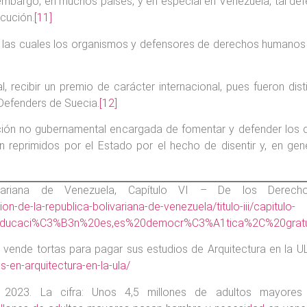
embargo, en muchos países, y en especial en Venezuela, tal defe
cución.
[11]
 las cuales los organismos y defensores de derechos humano
l, recibir un premio de carácter internacional, pues fueron di
s Defenders de Suecia.
[12]
ión no gubernamental encargada de fomentar y defender los 
on reprimidos por el Estado por el hecho de disentir y, en ge
riana de Venezuela, Capítulo VI – De los Derechos C
on-de-la-republica-bolivariana-de-venezuela/titulo-iii/capitulo-
educaci%C3%B3n%20es,es%20democr%C3%A1tica%2C%20gratui
 vende tortas para pagar sus estudios de Arquitectura en la U
-en-arquitectura-en-la-ula/
2023. La cifra: Unos 4,5 millones de adultos mayores