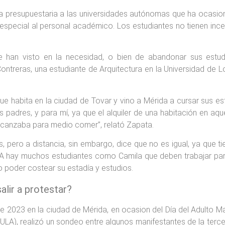
xia presupuestaria a las universidades autónomas que ha ocasio
 especial al personal académico. Los estudiantes no tienen inc
 se han visto en la necesidad, o bien de abandonar sus estu
 Contreras, una estudiante de Arquitectura en la Universidad de
e habita en la ciudad de Tovar y vino a Mérida a cursar sus es
mis padres, y para mí, ya que el alquiler de una habitación en a
lcanzaba para medio comer”, relató Zapata.
 pero a distancia, sin embargo, dice que no es igual, ya que t
LA hay muchos estudiantes como Camila que deben trabajar par
o poder costear su estadía y estudios.
alir a protestar?
e 2023 en la ciudad de Mérida, en ocasion del Día del Adulto M
A), realizó un sondeo entre algunos manifestantes de la terce