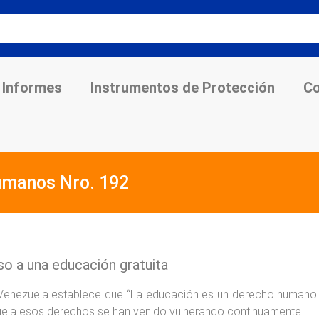
Informes
Instrumentos de Protección
Co
umanos Nro. 192
o a una educación gratuita
e Venezuela establece que “La educación es un derecho humano 
ela esos derechos se han venido vulnerando continuamente.