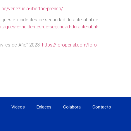
nline/venezuela-libertad-prensa/
aques e incidentes de seguridad durante abril de
-ataques-e-incidentes-de-seguridad-durante-abril-
iviles de Año” 2023.
https://foropenal.com/foro-
Videos
Enlaces
Colabora
Contacto