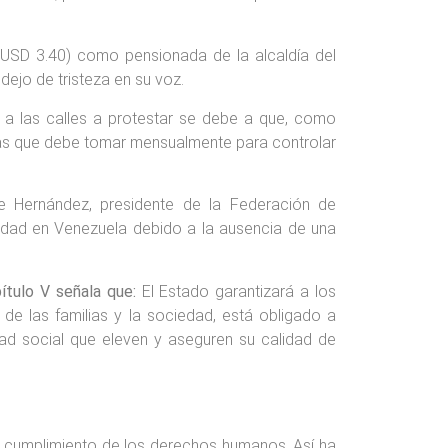
(USD 3.40) como pensionada de la alcaldía del
dejo de tristeza en su voz.
le a las calles a protestar se debe a que, como
tillas que debe tomar mensualmente para controlar
e Hernández, presidente de la Federación de
idad en Venezuela debido a la ausencia de una
pítulo V señala que:
El Estado garantizará a los
 de las familias y la sociedad, está obligado a
dad social que eleven y aseguren su calidad de
l cumplimiento de los derechos humanos. Así ha