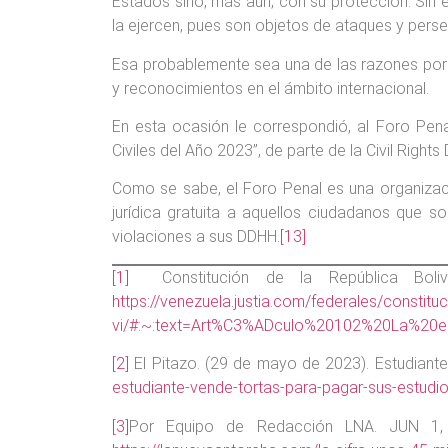
Estados sino, más aún, con su protección. Sin 
la ejercen, pues son objetos de ataques y perse
Esa probablemente sea una de las razones por
y reconocimientos en el ámbito internacional.
En esta ocasión le correspondió, al Foro Pena
Civiles del Año 2023”, de parte de la Civil Right
Como se sabe, el Foro Penal es una organizac
jurídica gratuita a aquellos ciudadanos que s
violaciones a sus DDHH.
[13]
[1]
Constitución de la República Boliva
https://venezuela.justia.com/federales/constituci
vi/#:~:text=Art%C3%ADculo%20102%20La%20
[2]
El Pitazo. (29 de mayo de 2023). Estudiante
estudiante-vende-tortas-para-pagar-sus-estudios
[3]
Por Equipo de Redacción LNA. JUN 1, 