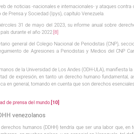
s web de noticias -nacionales e internacionales- y ataques con
 de Prensa y Sociedad (Ipys), capítulo Venezuela.
miércoles 31 de mayo del 2023, su informe anual sobre derech
 país durante el año 2022.
[8]
tario general del Colegio Nacional de Periodistas (CNP), secci
guimiento de Agresiones a Periodistas y Medios del CNP Car
manos de la Universidad de Los Andes (ODH-ULA), manifiesta la
ertad de expresión, en tanto un derecho humano fundamental, a
ública en general, tomando en cuenta que son derechos esenciales
rtad de prensa del mundo
.
[10]
DDHH venezolanos
 derechos humanos (DDHH) tendría que ser una labor que, en to