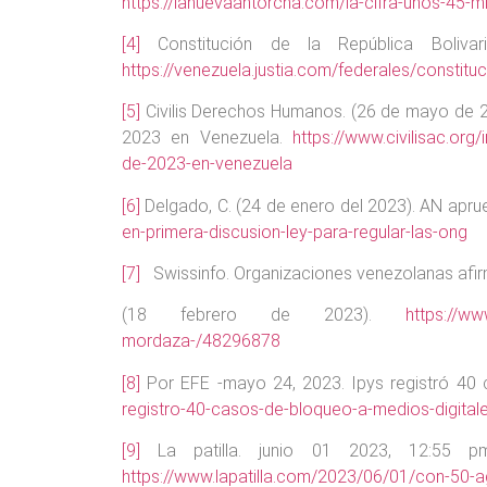
https://lanuevaantorcha.com/la-cifra-unos-45-
[4]
Constitución de la República Boliva
https://venezuela.justia.com/federales/constituci
[5]
Civilis Derechos Humanos. (26 de mayo de 202
2023 en Venezuela.
https://www.civilisac.org
de-2023-en-venezuela
[6]
Delgado, C. (24 de enero del 2023). AN apru
en-primera-discusion-ley-para-regular-las-ong
[7]
Swissinfo. Organizaciones venezolanas afir
(18 febrero de 2023).
https://w
mordaza-/48296878
[8]
Por EFE -mayo 24, 2023. Ipys registró 40
registro-40-casos-de-bloqueo-a-medios-digital
[9]
La patilla. junio 01 2023, 12:55 pm
https://www.lapatilla.com/2023/06/01/con-50-a