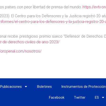
los países con peor libertad de prensa del mundo.
https://evtv.o
23). El Centro para los Defensores y la Justicia registró 20 at
/informes/el-centro-para-los-defensores-y-la-justicia-registro-20
nal recibe prestigioso premio sueco “Defensor de Derechos C
r-de-derechos-civiles-de-ano-2023/
/foropenal.com/nosotros/
Publicaciones
Boletines
Instrumentos de Protección
Facebook
Twitter
ES