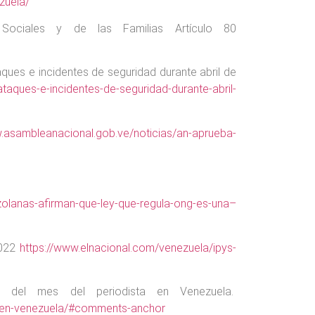
zuela/
Sociales y de las Familias Artículo 80
ques e incidentes de seguridad durante abril de
-ataques-e-incidentes-de-seguridad-durante-abril-
w.asambleanacional.gob.ve/noticias/an-aprueba-
olanas-afirman-que-ley-que-regula-ong-es-una–
2022
https://www.elnacional.com/venezuela/ipys-
n del mes del periodista en Venezuela.
ta-en-venezuela/#comments-anchor