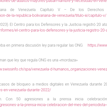
millones-de-adultos-mayores-pasan-hambre-y-necesidad-en-vene
riana de Venezuela. Capítulo V – De los Derechos 
on-de-la-republica-bolivariana-de-venezuela/titulo-iii/capitulo-v/
3). El Centro para los Defensores y la Justicia registró 20 ata
/informes/el-centro-para-los-defensores-y-la-justicia-registro-20
eba en primera discusión ley para regular las ONG.
https://ww
man que ley que regula ONG es una «mordaza»
ww.swissinfo.ch/spa/venezuela-d-humanos_organizaciones-venez
 casos de bloqueo a medios digitales en Venezuela durante 
es-en-venezuela-durante-2022/
. Con 50 agresiones a la prensa inicia celebració
gresiones-a-la-prensa-inicia-celebracion-del-mes-del-periodis