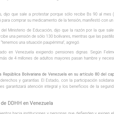
dijo que sale a protestar porque sólo recibe Bs 90 al mes 
 ni para comprar su medicamento de la tensión, manifestó con un 
do del Ministerio de Educación, dijo que la razón por la que sa
 percibe una pensión de sólo 130 bolívares, mientras que las pas
) “tenemos una situación paupérrima”, agregó.
rado en Venezuela exigiendo pensiones dignas. Según Felim
 “más de 4 millones de adultos mayores pasan hambre y neces
 República Bolivariana de Venezuela en su artículo 80 del ca
derechos y garantías. El Estado, con la participación solidaria
es garantizará atención integral y los beneficios de la seguri
s de DDHH en Venezuela
entos hacia instituciones y personas que defienden y exigen e