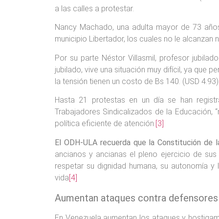
a las calles a protestar.
Nancy Machado, una adulta mayor de 73 años, 
municipio Libertador, los cuales no le alcanzan
Por su parte Néstor Villasmil, profesor jubila
jubilado, vive una situación muy difícil, ya que
la tensión tienen un costo de Bs 140. (USD 4.93
Hasta 21 protestas en un día se han regist
Trabajadores Sindicalizados de la Educación,
política eficiente de atención.
[3]
El ODH-ULA recuerda que la Constitución de la
ancianos y ancianas el pleno ejercicio de sus 
respetar su dignidad humana, su autonomía y l
vida
[4]
Aumentan ataques contra defensore
En Venezuela aumentan los ataques y hostigami