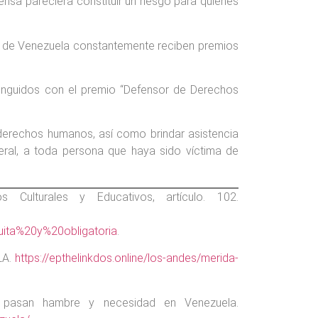
nsa pareciera constituir un riesgo para quienes
s de Venezuela constantemente reciben premios
stinguidos con el premio “Defensor de Derechos
derechos humanos, así como brindar asistencia
neral, a toda persona que haya sido víctima de
ulturales y Educativos, artículo. 102.
ta%20y%20obligatoria
.
LA.
https://epthelinkdos.online/los-andes/merida-
 pasan hambre y necesidad en Venezuela.