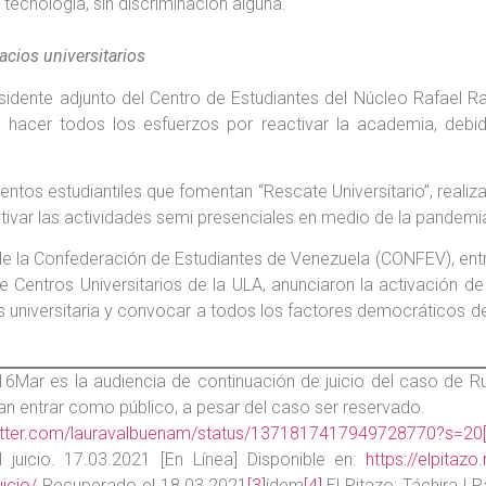
 tecnología, sin discriminación alguna.
cios universitarios
idente adjunto del Centro de Estudiantes del Núcleo Rafael R
nte hacer todos los esfuerzos por reactivar la academia, deb
tos estudiantiles que fomentan “Rescate Universitario”, realizar
activar las actividades semi presenciales en medio de la pandemi
s de la Confederación de Estudiantes de Venezuela (CONFEV), en
 Centros Universitarios de la ULA, anunciaron la activación de l
is universitaria y convocar a todos los factores democráticos de
Mar es la audiencia de continuación de juicio del caso de Ru
tan entrar como público, a pesar del caso ser reservado.
twitter.com/lauravalbuenam/status/1371817417949728770?s=20
 juicio. 17.03.2021 [En Línea] Disponible en:
https://elpitaz
icio/
Recuperado el 18.03.2021
[3]
ídem
[4]
El Pitazo: Táchira | 