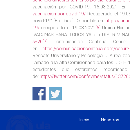
vacunación por COVID-19. 16.03.2021 [En 
vacunacion-por-covid-19/
Recuperado el 19.0
covid-19” [En Línea] Disponible en:
https://lan
19/
recuperado el 19.03.2021
[6]
Urbina Huniad
¡VACUNAS PARA TODOS YA! sin DISCRIMINAC
s=20
[7]
Comunicación Continua: Cenurr: 
en:
https://comunicacioncontinua.com/cenurr-la
Rescate Universitario y Psicología ULA realizaro
llamado a la Alta Comisionada para los DDHH d
estudiantes que estaremos recorriend
de:
https://twitter.com/confevme/status/137
Inicio
Nosotros