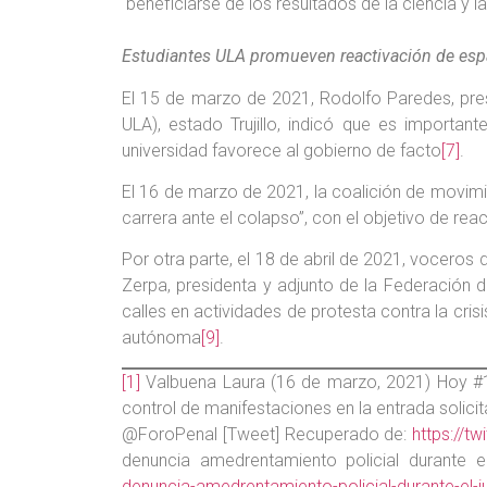
beneficiarse de los resultados de la ciencia y la
Estudiantes ULA promueven reactivación de espa
El 15 de marzo de 2021, Rodolfo Paredes, pres
ULA), estado Trujillo, indicó que es importa
universidad favorece al gobierno de facto
[7]
.
El 16 de marzo de 2021, la coalición de movimien
carrera ante el colapso”, con el objetivo de re
Por otra parte, el 18 de abril de 2021, vocero
Zerpa, presidenta y adjunto de la Federación de
calles en actividades de protesta contra la cris
autónoma
[9]
.
[1]
Valbuena Laura (16 de marzo, 2021) Hoy #16
control de manifestaciones en la entrada solici
@ForoPenal [Tweet] Recuperado de:
https://
denuncia amedrentamiento policial durante el
denuncia-amedrentamiento-policial-durante-el-ju