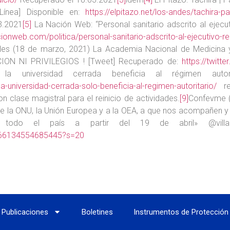
Línea] Disponible en:
https://elpitazo.net/los-andes/tachira-
3.2021
[5]
La Nación Web: “Personal sanitario adscrito al ejecut
acionweb.com/politica/personal-sanitario-adscrito-al-ejecutivo-r
es (18 de marzo, 2021) La Academia Nacional de Medicina y l
ION NI PRIVILEGIOS ! [Tweet] Recuperado de:
https://twit
la universidad cerrada beneficia al régimen autorit
-universidad-cerrada-solo-beneficia-al-regimen-autoritario/
re
n clase magistral para el reinicio de actividades.
[9]
Confevme (
e la ONU, la Unión Europea y a la OEA, a que nos acompañen y
o todo el país a partir del 19 de abril» @villanu
2666134554685445?s=20
Publicaciones
Boletines
Instrumentos de Protección