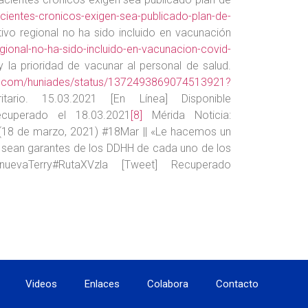
pacientes-cronicos-exigen-sea-publicado-plan-de-
ivo regional no ha sido incluido en vacunación
egional-no-ha-sido-incluido-en-vacunacion-covid-
a prioridad de vacunar al personal de salud.
ter.com/huniades/status/1372493869074513921?
ario. 15.03.2021 [En Línea] Disponible
cuperado el 18.03.2021
[8]
Mérida Noticia:
18 de marzo, 2021) #18Mar || «Le hacemos un
 sean garantes de los DDHH de cada uno de los
evaTerry#RutaXVzla [Tweet] Recuperado
Videos
Enlaces
Colabora
Contacto