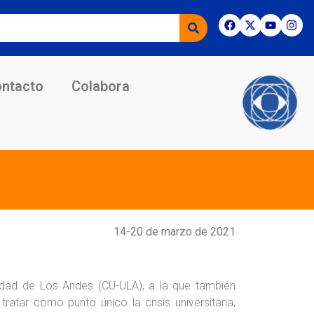
ntacto
Colabora
14-20 de marzo de 2021
sidad de Los Andes (CU-ULA), a la que también
ratar como punto único la crisis universitaria,