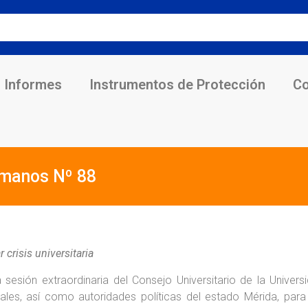
Informes
Instrumentos de Protección
Co
umanos Nº 88
 crisis universitaria
sesión extraordinaria del Consejo Universitario de la Univer
iales, así como autoridades políticas del estado Mérida, para t