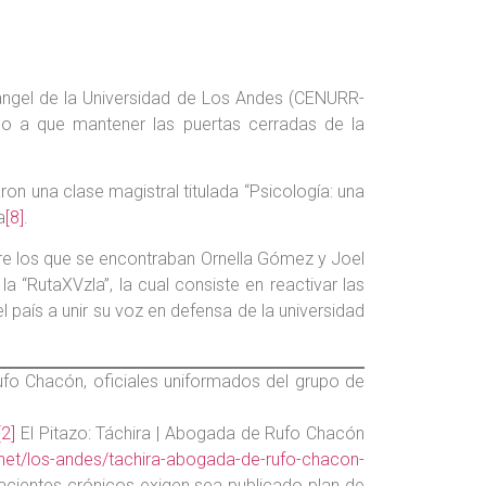
angel de la Universidad de Los Andes (CENURR-
ido a que mantener las puertas cerradas de la
on una clase magistral titulada “Psicología: una
a
[8]
.
tre los que se encontraban Ornella Gómez y Joel
a “RutaXVzla”, la cual consiste en reactivar las
l país a unir su voz en defensa de la universidad
fo Chacón, oficiales uniformados del grupo de
[2]
El Pitazo: Táchira | Abogada de Rufo Chacón
o.net/los-andes/tachira-abogada-de-rufo-chacon-
Pacientes crónicos exigen sea publicado plan de