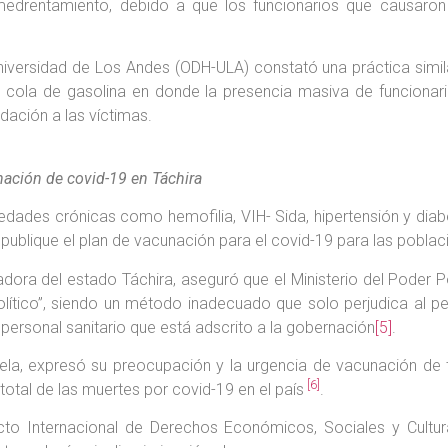
edrentamiento, debido a que los funcionarios que causaro
versidad de Los Andes (ODH-ULA) constató una práctica similar
cola de gasolina en donde la presencia masiva de funcionari
dación a las víctimas.
ación de covid-19 en Táchira
ades crónicas como hemofilia, VIH- Sida, hipertensión y diabet
 publique el plan de vacunación para el covid-19 para las poblac
ora del estado Táchira, aseguró que el Ministerio del Poder P
olítico”, siendo un método inadecuado que solo perjudica al pe
 personal sanitario que está adscrito a la gobernación
[5]
.
a, expresó su preocupación y la urgencia de vacunación de to
[6]
total de las muertes por covid-19 en el país
.
to Internacional de Derechos Económicos, Sociales y Cultura