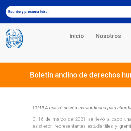
Inicio
Nosotros
Boletín andino de derechos h
CU-ULA realizó sesión extraordinaria para abordar
El 16 de marzo de 2021, se llevó a cabo una 
asistieron representantes estudiantiles y grem