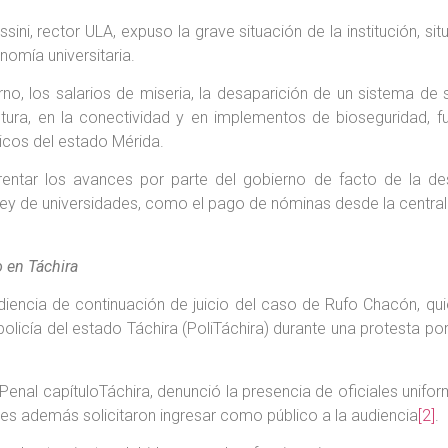
ini, rector ULA, expuso la grave situación de la institución, si
nomía universitaria.
rno, los salarios de miseria, la desaparición de un sistema de s
uctura, en la conectividad y en implementos de bioseguridad, 
icos del estado Mérida.
entar los avances por parte del gobierno de facto de la d
a ley de universidades, como el pago de nóminas desde la central
o en Táchira
diencia de continuación de juicio del caso de Rufo Chacón, qui
a policía del estado Táchira (PoliTáchira) durante una protesta
enal capítuloTáchira, denunció la presencia de oficiales unifo
ienes además solicitaron ingresar como público a la audiencia
[2]
.