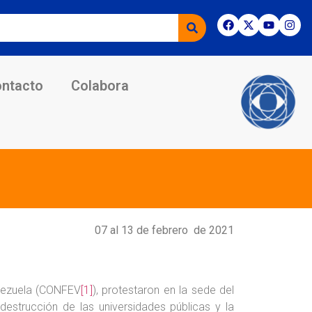
ntacto
Colabora
07 al 13 de febrero de 2021
enezuela (CONFEV
[1]
), protestaron en la sede del
 destrucción de las universidades públicas y la