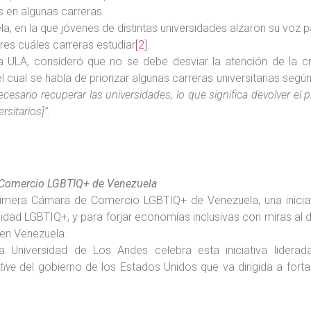
s en algunas carreras.
a, en la que jóvenes de distintas universidades alzaron su voz 
eres cuáles carreras estudiar
[2]
.
a ULA, consideró que no se debe desviar la atención de la cri
l cual se habla de priorizar algunas carreras universitarias seg
cesario recuperar las universidades, lo que significa devolver el
rsitarios]”.
e Comercio LGBTIQ+ de Venezuela
primera Cámara de Comercio LGBTIQ+ de Venezuela, una iniciat
idad LGBTIQ+, y para forjar economías inclusivas con miras al 
 en Venezuela.
 Universidad de Los Andes celebra esta iniciativa lide
tive
del gobierno de los Estados Unidos que va dirigida a fort