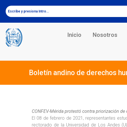
Inicio
Nosotros
Boletín andino de derechos h
CONFEV-Mérida protestó contra priorización de 
El 08 de febrero de 2021, representantes est
rectorado de la Universidad de Los Andes (ULA)