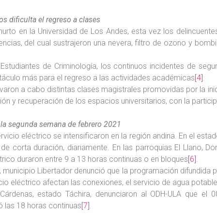
s dificulta el regreso a clases
urto en la Universidad de Los Andes, esta vez los delincuentes 
cias, del cual sustrajeron una nevera, filtro de ozono y bombil
studiantes de Criminología, los continuos incidentes de seguri
táculo más para el regreso a las actividades académicas
[4]
.
evaron a cabo distintas clases magistrales promovidas por la inici
ión y recuperación de los espacios universitarios, con la partici
nte la segunda semana de febrero 2021
ervicio eléctrico se intensificaron en la región andina. En el es
 de corta duración, diariamente. En las parroquias El Llano, D
ctrico duraron entre 9 a 13 horas continuas o en bloques
[6]
.
no, municipio Libertador denunció que la programación difundid
o eléctrico afectan las conexiones, el servicio de agua potable 
 Cárdenas, estado Táchira, denunciaron al ODH-ULA que el 0
ó las 18 horas continuas
[7]
.