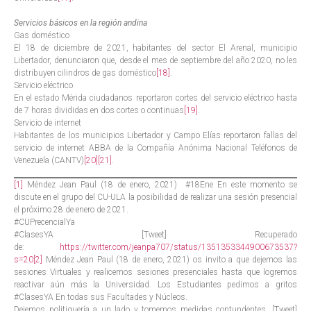
Servicios básicos en la región andina
Gas doméstico
El 18 de diciembre de 2021, habitantes del sector El Arenal, municipio
Libertador, denunciaron que, desde el mes de septiembre del año 2020, no les
distribuyen cilindros de gas doméstico
[18]
.
Servicio eléctrico
En el estado Mérida ciudadanos reportaron cortes del servicio eléctrico hasta
de 7 horas divididas en dos cortes o continuas
[19]
.
Servicio de internet
Habitantes de los municipios Libertador y Campo Elías reportaron fallas del
servicio de internet ABBA de la Compañía Anónima Nacional Teléfonos de
Venezuela (CANTV)
[20]
[21]
.
[1]
Méndez Jean Paul (18 de enero, 2021) #18Ene En este momento se
discute en el grupo del CU-ULA la posibilidad de realizar una sesión presencial
el próximo 28 de enero de 2021.
#CUPrecencialYa
#ClasesYA [Tweet] Recuperado
de:
https://twitter.com/jeanpa707/status/1351353344900673537?
s=20
[2]
Méndez Jean Paul (18 de enero, 2021) os invito a que dejemos las
sesiones Virtuales y realicemos sesiones presenciales hasta que logremos
reactivar aún más la Universidad. Los Estudiantes pedimos a gritos
#ClasesYA En todas sus Facultades y Núcleos.
Dejemos politiquería a un lado y tomemos medidas contundentes. [Tweet]