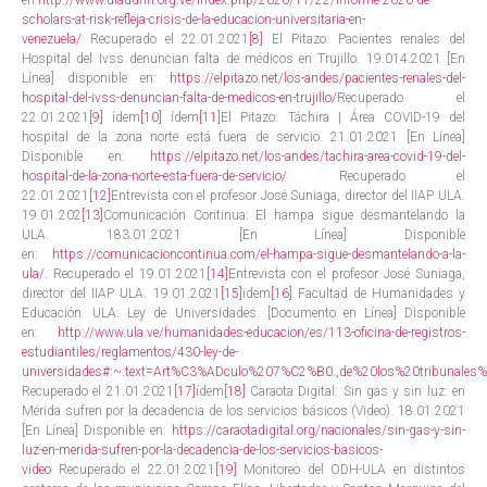
scholars-at-risk-refleja-crisis-de-la-educacion-universitaria-en-
venezuela/
Recuperado el 22.01.2021
[8]
El Pitazo: Pacientes renales del
Hospital del Ivss denuncian falta de médicos en Trujillo. 19.014.2021 [En
Línea] disponible en:
https://elpitazo.net/los-andes/pacientes-renales-del-
hospital-del-ivss-denuncian-falta-de-medicos-en-trujillo/
Recuperado el
22.01.2021
[9]
ídem
[10]
ídem
[11]
El Pitazo: Táchira | Área COVID-19 del
hospital de la zona norte está fuera de servicio. 21.01.2021 [En Línea]
Disponible en:
https://elpitazo.net/los-andes/tachira-area-covid-19-del-
hospital-de-la-zona-norte-esta-fuera-de-servicio/
Recuperado el
22.01.2021
[12]
Entrevista con el profesor José Suniaga, director del IIAP ULA.
19.01.202
[13]
Comunicación Continua: El hampa sigue desmantelando la
ULA. 183.01.2021 [En Línea] Disponible
en:
https://comunicacioncontinua.com/el-hampa-sigue-desmantelando-a-la-
ula/
. Recuperado el 19.01.2021
[14]
Entrevista con el profesor José Suniaga,
director del IIAP ULA. 19.01.2021
[15]
ïdem
[16]
Facultad de Humanidades y
Educación. ULA: Ley de Universidades. [Documento en Línea] Disponible
en:
http://www.ula.ve/humanidades-educacion/es/113-oficina-de-registros-
estudiantiles/reglamentos/430-ley-de-
universidades#:~:text=Art%C3%ADculo%207%C2%B0.,de%20los%20tribunales%
Recuperado el 21.01.2021
[17]
ídem
[18]
Caraota Digital: Sin gas y sin luz: en
Mérida sufren por la decadencia de los servicios básicos (Video). 18.01.2021
[En Línea] Disponible en:
https://caraotadigital.org/nacionales/sin-gas-y-sin-
luz-en-merida-sufren-por-la-decadencia-de-los-servicios-basicos-
video
Recuperado el 22.01.2021
[19]
Monitoreo del ODH-ULA en distintos