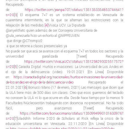
Recuperado
de:
https://twitter.com/jeanpa707/status/1351353354853744641?
s=20
[3]
El esquema 7×7 es un sistema establecido en Venezuela de
cuarentena intermitente, en la que se alternan las restricciones con la
relajación de las medidas.
[4]
VivaLa UCV: La Diputada
@anyelithetc quien además de ser Consejera Universitaria de
@ula_venezuela hizo un exhorto al @MPPEUVEN
que dirige @CTrompiz2
a que se retorne a clases presenciales ya
No puede ser que acá se avance con el esquema 7×7 en todos los sectores y la
universidad paralizada [Tweet] Recuperado
de:
https://twitter.com/VivaLaUCV/status/1351258293025517572?
s=20
[5]
Caraota Digital: Hurtos e invasiones: La Universidad de Los Andes en
el ojo de la delincuencia (video). 19.01.2021 [En Línea] Disponible
en:
https://caraotadigital.org/nacionales/hurtos-e-invasiones-la-universidad-
de-los-andes-en-el-ojo-de-la-delincuencia-video
Recuperado el
22.01.2021
[6]
Bonucci Mario (17 de enero, 2021) Leo mensajes que dicen que
la ULA tiene más de 300 días sin clases. Creo que esos guerreros del teclado
no conocen la ULA ni lo que ocurre en ella. Desde hace tiempo por lo menos 9
Facultades/Núcleosestán trabajando con docencia no-presencial. No ha sido
fácil, pero avanzamos [Tweet] Recuperado
de:
https://twitter.com/bonuccimario/status/1350994990101630976?
s=20
[7]
Uladdhh: Informe 2020 de Scholars at Risk refleja la crisis de la
educación universitaria en Venezuela. 22.11.2020 [En Línea] Disponible
en:
http://www.uladdhh.org.ve/index.php/2020/11/22/informe-2020-de-