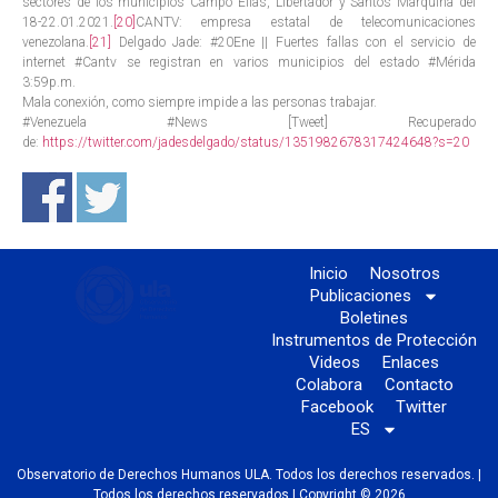
sectores de los municipios Campo Elías, Libertador y Santos Marquina del
18-22.01.2021.
[20]
CANTV: empresa estatal de telecomunicaciones
venezolana.
[21]
Delgado Jade: #20Ene || Fuertes fallas con el servicio de
internet #Cantv se registran en varios municipios del estado #Mérida
3:59p.m.
Mala conexión, como siempre impide a las personas trabajar.
#Venezuela #News [Tweet] Recuperado
de:
https://twitter.com/jadesdelgado/status/1351982678317424648?s=20
Inicio
Nosotros
Publicaciones
Boletines
Instrumentos de Protección
Videos
Enlaces
Colabora
Contacto
Facebook
Twitter
ES
Observatorio de Derechos Humanos ULA. Todos los derechos reservados. |
Todos los derechos reservados | Copyright © 2026