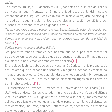
andina
En el estado Trujillo, el 19 de enero de 2021, pacientes de la Unidad de Diálisis
del Hospital Juan Montezuma Ginnari, unidad dependiente del Instituto
Venezolano de los Seguros Sociales (Ivss), municipio Valera, denunciaron que
no pudieron adquirir tratamientos adicionales a la sesión de diálisis por
ausencia del personal médico asignado al área
[8]
.
“No hay doctoras que nos puedan atender. Supuestamente están de vacaciones.
Si necesitamos una dipirona para el dolor no tenemos quien nos firme el récipe.
Vamos a emergencia y nos dicen que no, porque debe ser de la unidad de
diálisis”
[9]
.
Yaritza, paciente de la unidad de diálisis
Los pacientes renales también denunciaron que los cupos para acceder al
servicio se ven reducidos debido a que se encuentran dañadas 5 máquinas de
diálisis y que no cuentan con tensiómetro en el área
[10]
.
En el estado Táchira, trabajadores del Hospital Dr. Carlos, municipio Jáuregui,
denunciaron que ha pasado una semana y ninguna autoridad o empresa ha
iniciado reparaciones del área para atender pacientes con covid-19, fue cerrada
el 11 de enero de 2021, debido a que se presentaron fugas en las llaves de
suministro de oxígeno
[11]
.
El Observatorio de Derechos Humanos de la Universidad de Los Andes (ODH-
ULA) exige al doctor Carlos Alvarado ministro de salud y a Magaly Gutiérrez
Viña, presidenta del IVSS, garantizar el derecho a la salud, implementando
políticas públicas eficientes, garantizando el personal sanitario suficiente, los
medicamentos, insumos, equipos, infraestructura, priorizando la atención a
pacientes con enfermedades crónicas.