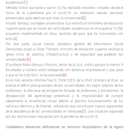
académicas
[1]
.
Méndez indicó que pese a que el CU ha realizado sesiones virtuales desde el
inicio de la cuarentena por el covid-19, es necesario realizar sesiones
presenciales para reactivar aún más la Universidad
[2]
.
Anyelit Tamayo, consejera universitaria ULA exhortó al ministerio de educación
superior para que se inicien las actividades académicas en el esquema 7×7
[3]
,
esquema implementado en otros sectores del país que ha funcionado con
éxito.
[4]
Por otra parte, Josué García, secretario general del Movimiento Social
Demócrata, exigió a César Trómpiz, ministro de educación superior resolver la
grave crisis de salarios, infraestructura y de seguridad que padecen las
universidades
[5]
.
El profesor Mario Bonucci Rossini, rector de la ULA, indicó que por lo menos 9
facultades y núcleos están trabajando con docencia no-presencial y que, pese
a que no ha sido fácil, se ha avanzado
[6]
.
En el más reciente informe
Free to Think
2020, de la ONG Scholars at Risk, se
analiza el déficit presupuestario de las universidades, los bajos salarios de los
profesores, la alta tasa de emigración forzada de profesores y estudiantes, la
desaparición del aprendizaje presencial y la imposibilidad de cumplir
cabalmente la enseñanza virtual debido al pésimo funcionamiento de los
servicios eléctrico y de internet, señalando que constituyen nuevos agravantes
de la decadencia de las universidades en Venezuela
[7]
, una situación agravada
por las restricciones impuestas por la pandemia del covid-19.
Ciudadanos denuncian deficiencias en servicios hospitalarios de la región