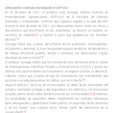
Delincuentes continúan desvalijando el IIAP-ULA
El 19 de enero de 2021, el profesor José Suniaga, director Instituto de
Investigaciones Agropecuarias (IIAP-ULA) de la Facultad de Ciencias
Forestales y Ambientales, confirmó dos ingresos ilegales a la sede del IIAP,
durante el mes de enero de 2021. Los delincuentes tiraron todos los libros y
documentos que encontraron en las estanterías, se llevaron un estante, un
escritorio de madera
[12]
y robaron lo poco que quedaba en las distintas
[13]
oficinas
.
Suniaga indicó que, a pesar del esfuerzo de los profesores, investigadores,
estudiantes y personal ULA por resguardar equipos de oficina, de laboratorio y
de trabajo reforzando puertas, techos y ventanas, los delincuentes siguen
[14]
desvalijando este instituto
.
El profesor Suniaga señaló que ha introducido seis denuncias ante el Cuerpo
de Investigaciones Científicas Penales y Criminalísticas (CICPC) y que en las
últimas dos oportunidades los funcionarios se negaron a tomar su denuncia.
Además, indicó que, a pesar de que los funcionarios han manifestado que
[15]
asistirán a la sede para evaluar los daños, aun no lo hecho
.
Según el artículo 7 de la Ley de Universidades, es deber de las autoridades del
estado y nacionales proteger y dar seguridad a los edificios y construcciones
situados dentro de las áreas donde funcionen las universidades.
[16]
Además,
las autoridades de seguridad, deben implementar las medidas necesarias
para salvaguardar y garantizar el orden público, la seguridad de las personas
y de los bienes, aun cuando estos formen parte del patrimonio de la
Universidad
[17]
.