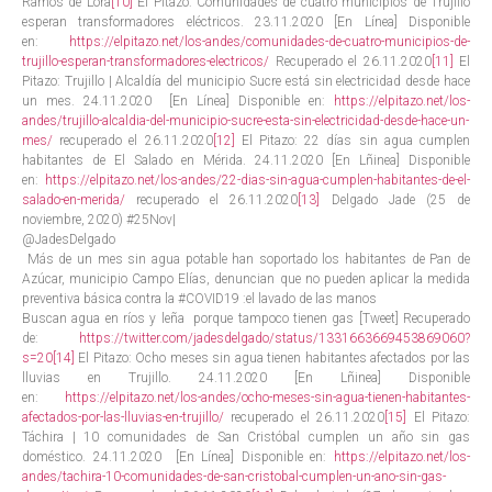
Ramos de Lora
[10]
El Pitazo: Comunidades de cuatro municipios de Trujillo
esperan transformadores eléctricos. 23.11.2020 [En Línea] Disponible
en:
https://elpitazo.net/los-andes/comunidades-de-cuatro-municipios-de-
trujillo-esperan-transformadores-electricos/
Recuperado el 26.11.2020
[11]
El
Pitazo: Trujillo | Alcaldía del municipio Sucre está sin electricidad desde hace
un mes. 24.11.2020 [En Línea] Disponible en:
https://elpitazo.net/los-
andes/trujillo-alcaldia-del-municipio-sucre-esta-sin-electricidad-desde-hace-un-
mes/
recuperado el 26.11.2020
[12]
El Pitazo: 22 días sin agua cumplen
habitantes de El Salado en Mérida. 24.11.2020 [En Lñinea] Disponible
en:
https://elpitazo.net/los-andes/22-dias-sin-agua-cumplen-habitantes-de-el-
salado-en-merida/
recuperado el 26.11.2020
[13]
Delgado Jade (25 de
noviembre, 2020) #25Nov|
@JadesDelgado
Más de un mes sin agua potable han soportado los habitantes de Pan de
Azúcar, municipio Campo Elías, denuncian que no pueden aplicar la medida
preventiva básica contra la #COVID19 :el lavado de las manos
Buscan agua en ríos y leña porque tampoco tienen gas [Tweet] Recuperado
de:
https://twitter.com/jadesdelgado/status/1331663669453869060?
s=20
[14]
El Pitazo: Ocho meses sin agua tienen habitantes afectados por las
lluvias en Trujillo. 24.11.2020 [En Lñinea] Disponible
en:
https://elpitazo.net/los-andes/ocho-meses-sin-agua-tienen-habitantes-
afectados-por-las-lluvias-en-trujillo/
recuperado el 26.11.2020
[15]
El Pitazo:
Táchira | 10 comunidades de San Cristóbal cumplen un año sin gas
doméstico. 24.11.2020 [En Línea] Disponible en:
https://elpitazo.net/los-
andes/tachira-10-comunidades-de-san-cristobal-cumplen-un-ano-sin-gas-