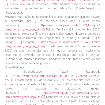
de:
https://twitter.com/jadesdelgado/status/1331381483014139905?s=20
[5]
Delgado Jade (24 de noviembre, 2020) Pacientes oncológicos en riesgo:
suspendieron quimioterapias en el IahulaPor @JadesDelgado /
@caraotadigital
***Desde hace 8 años no funcionan los equipos para radioterapia por la avería
del acelerador lineal y los pacientes deben viajar a otros [Video]
[Instagram]
https://www.instagram.com/tv/CH89_EsBgqy/?
utm_source=ig_web_copy_link
[6]
Palpitar Trujillano (23 de noviembre, 2020)
Sin dolientes! Se cae por filtraciones Liceo «Rafael Rangel» de Valera. Uno de las
instituciones educativas más importantes de Valera y el estado Trujillo
[imagen] [Instagram]
https://www.instagram.com/p/CH74lIOjLmC/?
utm_source=ig_web_copy_link
[7]
Libertadores Mérida (26 de noviembre,
2020) Vandalismo a niveles que ni si quieran respeta las instalaciones
deportivas en #Merida. Donde esta la seguridad que habla el Jehyson
Guzmán y las demás q lo rodean… Donde se forja el futuro de Venezuela son
capaces de robarle hasta las posetas
@jose99alfonso
@jadesdelgado [Tweet] Recuperado
de:
https://twitter.com/LibertadoresMrd/status/1332027655953276936?
s=20
[8]
Caraota Digital (22 de noviembre, 2020) Los cortes eléctricos vuelven
a prolongarse en el estado Mérida, al menos 12 horas sin este servicio
tuvieron que soportar los ciudadanos [Imagen]
[Instagram]
https://www.instagram.com/p/CH8cLh2lvzF/?
utm_source=ig_web_copy_link
[9]
Monitoreo del ODH-ULA en los municipios
Libertador, Campo Elías, Santos Marquina, Sucre, Alberto Adriani y Obispo