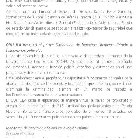
para tener condiciones de estudio y trabajo que no afecten la seguridad y
salud del sector educativo.
Además hace un llamado al General de División Danny Ferrer Sandrea,
comandante de la Zona Operativa de Defensa Integral (ZODI) N° 22 Mérida y a
Heli Saul Infante Weffer, director General (E) del Instituto Autónomo de Policía
del estado Mérida para que se aboquen a realizar operativos de seguridad que
resguarden las instalaciones deportivas del estado.
ODH-ULA inauguró el primer Diplomado de Derechos Humanos dirigido a
funcionarios policiales
El 23 de noviembre de 2020, el Observatorio de Derechos Humanos de la
Universidad de Los Andes (ODH-ULA), dio inicio al primer Diplomado
de Derechos Humanos y función policía, desafíos y estrategias en el uso
progresivo y diferenciado de la fuerza.
Este Diplomado tiene el propósito de capacitar a funcionarios policiales para
abordar los desafíos de la violencia y los riesgos que enfrentan, con el fin de
disminuir la criminalidad, siempre en un marco de respeto a
los Derechos Humanos de los diversos actores.
El ODH-ULA dicta el diplomado de manera virtual a través de foro chats y
cuenta con la inscripción de 215 funcionarios pertenecientes a la Policía
Nacional Bolivariana, funcionarios policiales de al menos 13 estados de
Venezuela y 10 funcionarios policiales de otros países latinoamericanos.
Monitoreo de Servicios básicos en la región andina
Servicio eléctrico