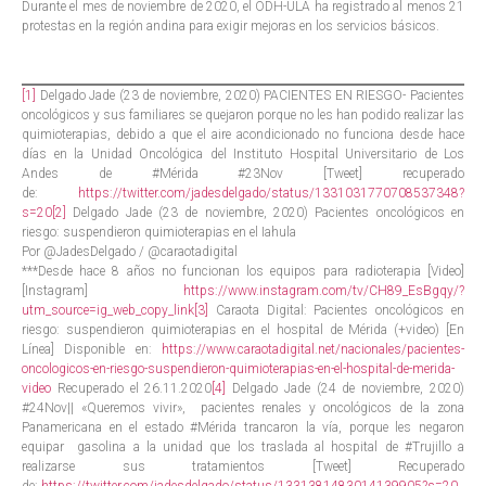
Durante el mes de noviembre de 2020, el ODH-ULA ha registrado al menos 21
protestas en la región andina para exigir mejoras en los servicios básicos.
[1]
Delgado Jade (23 de noviembre, 2020) PACIENTES EN RIESGO- Pacientes
oncológicos y sus familiares se quejaron porque no les han podido realizar las
quimioterapias, debido a que el aire acondicionado no funciona desde hace
días en la Unidad Oncológica del Instituto Hospital Universitario de Los
Andes de #Mérida #23Nov [Tweet] recuperado
de:
https://twitter.com/jadesdelgado/status/1331031770708537348?
s=20
[2]
Delgado Jade (23 de noviembre, 2020) Pacientes oncológicos en
riesgo: suspendieron quimioterapias en el Iahula
Por @JadesDelgado / @caraotadigital
***Desde hace 8 años no funcionan los equipos para radioterapia [Video]
[Instagram]
https://www.instagram.com/tv/CH89_EsBgqy/?
utm_source=ig_web_copy_link
[3]
Caraota Digital: Pacientes oncológicos en
riesgo: suspendieron quimioterapias en el hospital de Mérida (+video) [En
Línea] Disponible en:
https://www.caraotadigital.net/nacionales/pacientes-
oncologicos-en-riesgo-suspendieron-quimioterapias-en-el-hospital-de-merida-
video
Recuperado el 26.11.2020
[4]
Delgado Jade (24 de noviembre, 2020)
#24Nov|| «Queremos vivir», pacientes renales y oncológicos de la zona
Panamericana en el estado #Mérida trancaron la vía, porque les negaron
equipar gasolina a la unidad que los traslada al hospital de #Trujillo a
realizarse sus tratamientos [Tweet] Recuperado