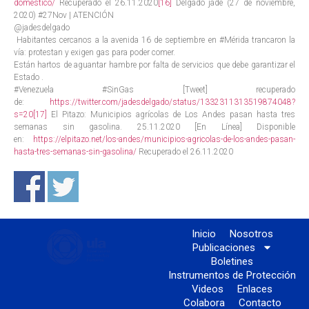
domestico/
Recuperado el 26.11.2020
[16]
Delgado jade (27 de noviembre,
2020) #27Nov | ATENCIÓN
@jadesdelgado
Habitantes cercanos a la avenida 16 de septiembre en #Mérida trancaron la
vía: protestan y exigen gas para poder comer.
Están hartos de aguantar hambre por falta de servicios que debe garantizar el
Estado .
#Venezuela #SinGas [Tweet] recuperado
de:
https://twitter.com/jadesdelgado/status/1332311313519874048?
s=20
[17]
El Pitazo: Municipios agrícolas de Los Andes pasan hasta tres
semanas sin gasolina. 25.11.2020 [En Línea] Disponible
en:
https://elpitazo.net/los-andes/municipios-agricolas-de-los-andes-pasan-
hasta-tres-semanas-sin-gasolina/
Recuperado el 26.11.2020
Inicio
Nosotros
Publicaciones
Boletines
Instrumentos de Protección
Videos
Enlaces
Colabora
Contacto