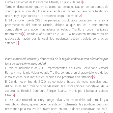
afecta a pacientes de los estados Mérida, Trujillo y Barinas
[2]
.
También denunciaron que, en las semanas de radicalización, en los puntos de
control policial y militar, los retienen en las unidades de transporte hasta por
una hora y llegan tarde a sus sesiones de quimioterapia
[3]
.
El 24 de noviembre de 2020 los pacientes oncológicos protestaron en la zona
panamericana del estado Mérida, debido a que no les suministraron
combustible para poder trasladarse al estado Trujillo y poder realizarse
tratamientos
[4]
. Desde el año 2012 en el IAHULA no existen tratamientos de
radioterapia razón por la cual los pacientes deben trasladarse a otros
estados
[5]
.
Instituciones educativas y deportivas de la región andina se ven afectadas por
falta de inversión e inseguridad
El 23 de noviembre de 2020 representantes del Liceo Bolivariano «Rafael
Rangel», municipio Valera, estado Trujillo, denunciaron el grave deterioro de las
instalaciones de la institución debido a los problemas de filtración
[6]
.
El 26 de noviembre de 2020, se conoció a través de redes sociales que,
delincuentes han robado y vandalizado las instalaciones deportivas de la
escuela de Beisbol Don Luis Fargeir Suarez, municipio Libertador, estado
Mérida
[7]
.
El ODH-ULA recuerda a Henry Rangel Silva Gobernador del estado Trujillo, y a
Aristóbulo Isturiz, que es deber del estado implementar las políticas públicas
necesarias para realizar las inversiones en las unidades educativas del país,