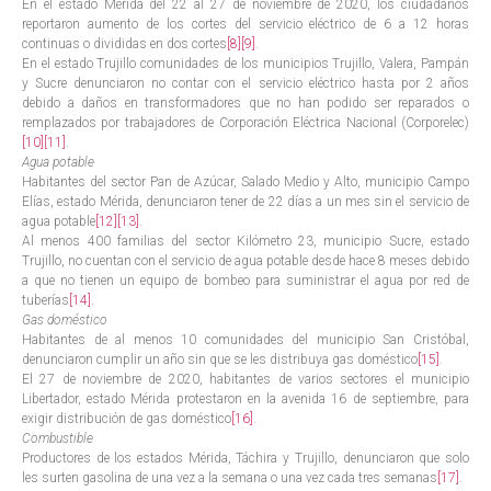
En el estado Mérida del 22 al 27 de noviembre de 2020, los ciudadanos
reportaron aumento de los cortes del servicio eléctrico de 6 a 12 horas
continuas o divididas en dos cortes
[8]
[9]
.
En el estado Trujillo comunidades de los municipios Trujillo, Valera, Pampán
y Sucre denunciaron no contar con el servicio eléctrico hasta por 2 años
debido a daños en transformadores que no han podido ser reparados o
remplazados por trabajadores de Corporación Eléctrica Nacional (Corporelec)
[10]
[11]
.
Agua potable
Habitantes del sector Pan de Azúcar, Salado Medio y Alto, municipio Campo
Elías, estado Mérida, denunciaron tener de 22 días a un mes sin el servicio de
agua potable
[12]
[13]
.
Al menos 400 familias del sector Kilómetro 23, municipio Sucre, estado
Trujillo, no cuentan con el servicio de agua potable desde hace 8 meses debido
a que no tienen un equipo de bombeo para suministrar el agua por red de
tuberías
[14]
.
Gas doméstico
Habitantes de al menos 10 comunidades del municipio San Cristóbal,
denunciaron cumplir un año sin que se les distribuya gas doméstico
[15]
.
El 27 de noviembre de 2020, habitantes de varios sectores el municipio
Libertador, estado Mérida protestaron en la avenida 16 de septiembre, para
exigir distribución de gas doméstico
[16]
.
Combustible
Productores de los estados Mérida, Táchira y Trujillo, denunciaron que solo
les surten gasolina de una vez a la semana o una vez cada tres semanas
[17]
.