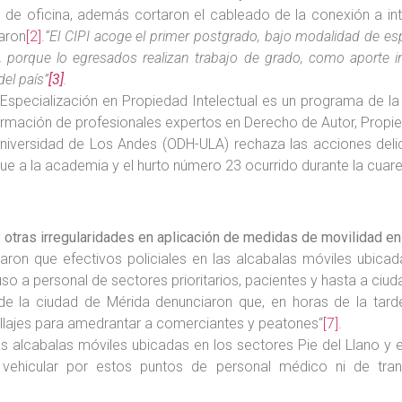
 de oficina, además cortaron el cableado de la conexión a int
aron
[2]
.
“El CIPI acoge el primer postgrado, bajo modalidad de es
porque lo egresados realizan trabajo de grado, como aporte inve
del país”
[3]
.
Especialización en Propiedad Intelectual es un programa de la 
rmación de profesionales expertos en Derecho de Autor, Propied
iversidad de Los Andes (ODH-ULA) rechaza las acciones delict
que a la academia y el hurto número 23 ocurrido durante la cuare
 otras irregularidades en aplicación de medidas de movilidad en
aron que efectivos policiales en las alcabalas móviles ubicada
luso a personal de sectores prioritarios, pacientes y hasta a c
o de la ciudad de Mérida denunciaron que, en horas de la tar
ullajes para amedrantar a comerciantes y peatones“
[7]
.
 las alcabalas móviles ubicadas en los sectores Pie del Llano y
n vehicular por estos puntos de personal médico ni de tra