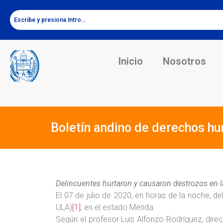
Inicio
Nosotros
Boletín andino de derechos h
Delincuentes hurtaron y causaron destrozos en la
El 07 de julio de 2020, en horas de la noche, d
ULA)
[1]
, en el estado Mérida.
Según el profesor Luis Alfonzo Rodríguez, direc