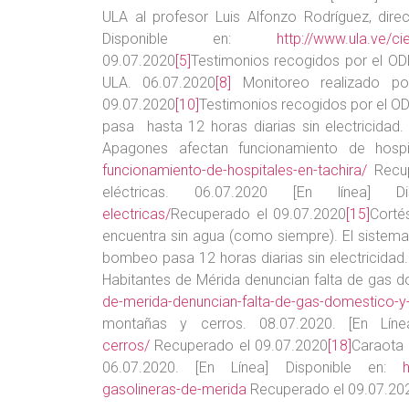
ULA al profesor Luis Alfonzo Rodríguez, dire
Disponible en:
http://www.ula.ve/ci
09.07.2020
[5]
Testimonios recogidos por el OD
ULA. 06.07.2020
[8]
Monitoreo realizado po
09.07.2020
[10]
Testimonios recogidos por el O
pasa hasta 12 horas diarias sin electricidad
Apagones afectan funcionamiento de hospit
funcionamiento-de-hospitales-en-tachira/
Recup
eléctricas. 06.07.2020 [En línea] D
electricas/
Recuperado el 09.07.2020
[15]
Corté
encuentra sin agua (como siempre). El sistema
bombeo pasa 12 horas diarias sin electricidad
Habitantes de Mérida denuncian falta de gas do
de-merida-denuncian-falta-de-gas-domestico-y-
montañas y cerros. 08.07.2020. [En Líne
cerros/
Recuperado el 09.07.2020
[18]
Caraota 
06.07.2020. [En Línea] Disponible en:
gasolineras-de-merida
Recuperado el 09.07.20