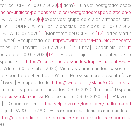
ctor del CIPI el 09.07.2020
[3]
Ídem
[4]
ula.ve: postgrado: espec
encias-juridicas-politicas/estudios/postgrados/especializacion-p
H-ULA. 06.07.2020
[6]
Colectivos: grupo de civiles armados pro
r el ODH-ULA en las alcabalas policiales el 07.07.202
DH-ULA. 10.07.2020
[11]
Monitoreo del ODH-ULA.
[12]
Cortés Manuel
. [Tweet] Recuperado de:
https://twitter.com/ManuAleCortes
ales en Táchira. 07.07.2020. [En Línea] Disponible en:
h
erado el: 09.07.2020
[14]
El Pitazo: Trujillo | Habitantes de
isponible:
https://elpitazo.net/los-andes/trujillo-habitantes-d
s Wilmer (05 de julio, 2020) Mientras aumentan los casos de 
 de bombeo del embalse Wilmer Perez siempre presenta fallas,
. [Tweet] Recuperado de:
https://twitter.com/ManuAleCortes/
méstico y precios dolarizados. 08.07.2020. [En Línea] Disponi
precios-dolarizados/
Recuperado el 09.07.2020
[17]
El Pitazo: 
a] Disponible en:
https://elpitazo.net/los-andes/trujillo-ci
Digital: PARO FORZADO – Transportistas denunciaron que les n
https://caraotadigital.org/nacionales/paro-forzado-transportist
20