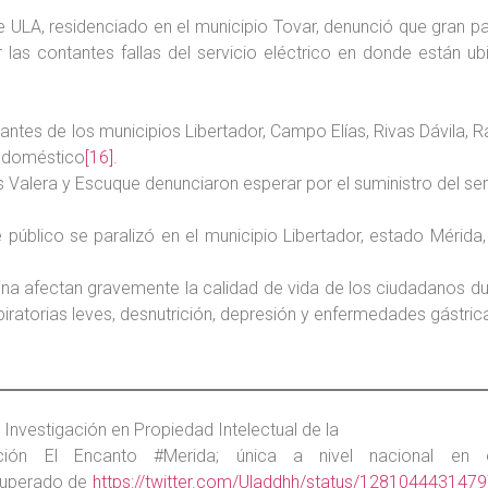
te ULA, residenciado en el municipio Tovar, denunció que gran pa
r las contantes fallas del servicio eléctrico en donde están
itantes de los municipios Libertador, Campo Elías, Rivas Dávila,
as doméstico
[16]
.
ios Valera y Escuque denunciaron esperar por el suministro del se
te público se paralizó en el municipio Libertador, estado Mérid
ndina afectan gravemente la calidad de vida de los ciudadanos d
iratorias leves, desnutrición, depresión y enfermedades gástrica
 Investigación en Propiedad Intelectual de la
ción El Encanto #Merida; única a nivel nacional en
cuperado de
https://twitter.com/Uladdhh/status/12810444314