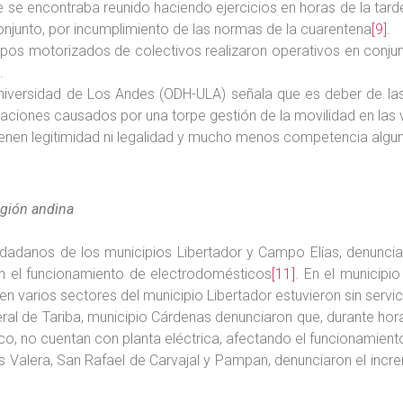
e se encontraba reunido haciendo ejercicios en horas de la tar
onjunto, por incumplimiento de las normas de la cuarentena
[9]
.
grupos motorizados de colectivos realizaron operativos en conj
.
iversidad de Los Andes (ODH-ULA) señala que es deber de las
aciones causados por una torpe gestión de la movilidad en las v
tienen legitimidad ni legalidad y mucho menos competencia algu
egión andina
ciudadanos de los municipios Libertador y Campo Elías, denun
ron el funcionamiento de electrodomésticos
[11]
. En el municipi
o, en varios sectores del municipio Libertador estuvieron sin ser
eral de Tariba, municipio Cárdenas denunciaron que, durante ho
rico, no cuentan con planta eléctrica, afectando el funcionamien
ios Valera, San Rafael de Carvajal y Pampan, denunciaron el incr