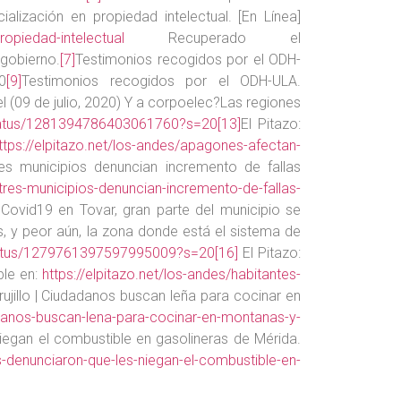
ialización en propiedad intelectual. [En Línea]
ropiedad-intelectual
Recuperado el
 gobierno.
[7]
Testimonios recogidos por el ODH-
0
[9]
Testimonios recogidos por el ODH-ULA.
 (09 de julio, 2020) Y a corpoelec?Las regiones
/status/1281394786403061760?s=20
[13]
El Pitazo:
ttps://elpitazo.net/los-andes/apagones-afectan-
 tres municipios denuncian incremento de fallas
e-tres-municipios-denuncian-incremento-de-fallas-
Covid19 en Tovar, gran parte del municipio se
 y peor aún, la zona donde está el sistema de
status/1279761397597995009?s=20
[16]
El Pitazo:
ble en:
https://elpitazo.net/los-andes/habitantes-
Trujillo | Ciudadanos buscan leña para cocinar en
udadanos-buscan-lena-para-cocinar-en-montanas-y-
iegan el combustible en gasolineras de Mérida.
as-denunciaron-que-les-niegan-el-combustible-en-