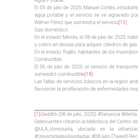
Agua Potable
El 05 de julio de 2020, Manuel Cortes, estudian
agua potable y el servicio se ve agravado po
Wilmer Pérez que suministra el servicio
[15]
.
Gas doméstico
En el estado Mérida, el 08 de julio de 2020, hab
y cobro en divisas para adquirir cilindros de g
En el estado Trujillo, habitantes de los municip
Combustible
El 06 de julio de 2020, el servicio de transpor
suministró combustible
[18]
.
Las fallas de servicios básicos en la región a
favorecer la proliferación de enfermedades resp
[1]
Uladdhh (08 de julio, 2020) #Denuncia #Alerta
Delincuentes robaron la biblioteca del Centro de
@ULA_Venezuela, ubicada en la urbaniza
#UniversidadesAsediadas #08Julio [Tweet] Re