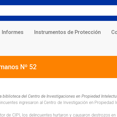
Informes
Instrumentos de Protección
Co
umanos Nº 52
 biblioteca del Centro de Investigaciones en Propiedad Intelectu
elincuentes ingresaron al Centro de Investigación en Propiedad I
tor de CIPI, los delincuentes hurtaron y causaron destrozos en 