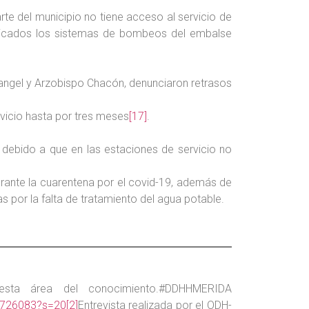
rte del municipio no tiene acceso al servicio de
 ubicados los sistemas de bombeos del embalse
 Rangel y Arzobispo Chacón, denunciaron retrasos
rvicio hasta por tres meses
[17]
.
a, debido a que en las estaciones de servicio no
urante la cuarentena por el covid-19, además de
s por la falta de tratamiento del agua potable.
 esta área del conocimiento.#DDHHMERIDA
79726083?s=20
[2]
Entrevista realizada por el ODH-