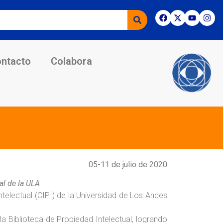
ntacto
Colabora
05-11 de julio de 2020
al de la ULA
ntelectual (CIPI) de la Universidad de Los Andes
la Biblioteca de Propiedad Intelectual, logrando