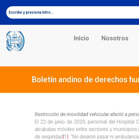
Inicio
Nosotros
Boletín andino de derechos h
Restricción de movilidad vehicular afectó a pers
El 22 de junio de 2020, personal del Hospital 
alcabalas móviles entre sectores y municipios 
de seguridad
[1]
.
“No dejaron pasar ni ambulancia