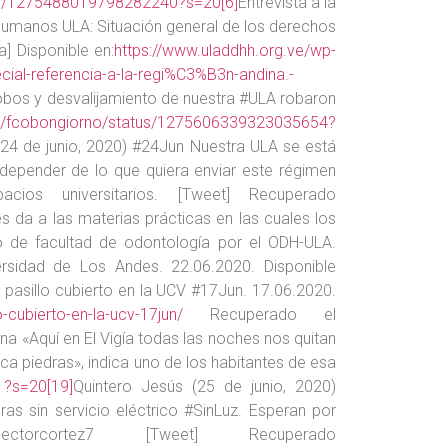
atus/1275488019798282240?s=20
[6]
Entrevista a la
umanos ULA: Situación general de los derechos
] Disponible en:
https://www.uladdhh.org.ve/wp-
al-referencia-a-la-regi%C3%B3n-andina.-
robos y desvalijamiento de nuestra #ULA robaron
com/fcobongiorno/status/1275606339323035654?
24 de junio, 2020) #24Jun Nuestra ULA se está
epender de lo que quiera enviar este régimen
os universitarios. [Tweet] Recuperado
s da a las materias prácticas en las cuales los
ejo de facultad de odontología por el ODH-ULA.
rsidad de Los Andes. 22.06.2020. Disponible
pasillo cubierto en la UCV #17Jun. 17.06.2020.
cubierto-en-la-ucv-17jun/
Recuperado el
na «Aquí en El Vigía todas las noches nos quitan
ca piedras», indica uno de los habitantes de esa
1?s=20
[19]
Quintero Jesús (25 de junio, 2020)
 sin servicio eléctrico #SinLuz. Esperan por
rcortez7 [Tweet] Recuperado