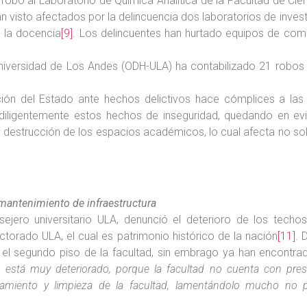
 robo al Laboratorio de Química Analítica de la Facultad de Cie
 visto afectados por la delincuencia dos laboratorios de inves
a la docencia
[9]
. Los delincuentes han hurtado equipos de comp
versidad de Los Andes (ODH-ULA) ha contabilizado 21 robos y 
cción del Estado ante hechos delictivos hace cómplices a la
r diligentemente estos hechos de inseguridad, quedando en evi
 y destrucción de los espacios académicos, lo cual afecta no s
mantenimiento de infraestructura
ejero universitario ULA, denunció el deterioro de los techos
ctorado ULA, el cual es patrimonio histórico de la nación
[11]
. 
 el segundo piso de la facultad, sin embrago ya han encontrado
 está muy deteriorado, porque la facultad no cuenta con pre
namiento y limpieza de la facultad, lamentándolo mucho no