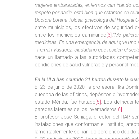
mujeres embarazadas, enfermos caminando con la
respeto por nadie, está bien que estamos en cua
Doctora Lorena Tolosa, ginecóloga del Hospital Ce
entre municipios, los efectivos de seguridad 
entre los municipios caminando
[3]
.
“Me pidiero
medicinas. En una emergencia, de aquí que uno 
Fermín Vásquez, ciudadano que residen el sector
hace un llamado a las autoridades competen
condiciones de salud vulnerable y personal médi
En la ULA han ocurrido 21 hurtos durante la cuar
El 23 de junio de 2020, la profesora Ilka Dom
quedaba de las oficinas, depósitos e invernader
estado Mérida, fue hurtado
[5]
. Los delincuent
paredes laterales de los invernaderos
[6]
.
El profesor José Suniaga, director del IIAP, se
instalaciones que conforman el instituto, afec
lamentablemente se han ido perdiendo debido 