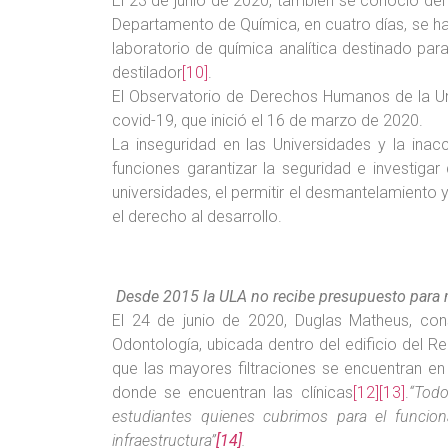
El 23 de junio de 2020, también se conoció del
Departamento de Química, en cuatro días, se han
laboratorio de química analítica destinado par
destilador
[10]
.
El Observatorio de Derechos Humanos de la Uni
covid-19, que inició el 16 de marzo de 2020.
La inseguridad en las Universidades y la ina
funciones garantizar la seguridad e investiga
universidades, el permitir el desmantelamiento
el derecho al desarrollo.
Desde 2015 la ULA no recibe presupuesto para 
El 24 de junio de 2020, Duglas Matheus, cons
Odontología, ubicada dentro del edificio del Re
que las mayores filtraciones se encuentran en
donde se encuentran las clínicas
[12]
[13]
.
“Todo
estudiantes quienes cubrimos para el funcio
infraestructura”
[14]
.