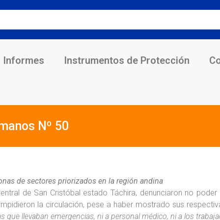
Informes
Instrumentos de Protección
Co
umanos Nº 50
onas de sectores priorizados en la región andina
Central de San Cristóbal estado Táchira, denunciaron no poder
impidieron la circulación, pese a haber mostrado sus respectiv
s que llevaban emergencias, ni a personal médico, ni a los traba