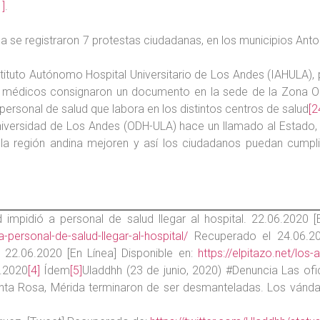
1]
.
a se registraron 7 protestas ciudadanas, en los municipios Anton
stituto Autónomo Hospital Universitario de Los Andes (IAHULA),
 médicos consignaron un documento en la sede de la Zona Op
l personal de salud que labora en los distintos centros de salud
[2
versidad de Los Andes (ODH-ULA) hace un llamado al Estado, p
la región andina mejoren y así los ciudadanos puedan cumplir
d impidió a personal de salud llegar al hospital. 22.06.2020 
-personal-de-salud-llegar-al-hospital/
Recuperado el 24.06.2
. 22.06.2020 [En Línea] Disponible en:
https://elpitazo.net/los
.2020
[4]
Ídem
[5]
Uladdhh (23 de junio, 2020) #Denuncia Las ofic
anta Rosa, Mérida terminaron de ser desmanteladas. Los vánd