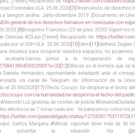
nguez. [Tweet] Recuperado de:
https://twitter.com/Uladdhh/st
ncias Forestales ULA. 25.06.2020
[7]
Observatorio de derechos H
a laregión andina. Junio-diciembre 2019. [Documento en Línea
B3n-general-de-los-derechos-humanos-en-Venezuela-con-especi
.06.2020
[8]
Bongiorno Francisco (23 de junio, 2020) Siguen los 
d de Ciencias #23Jun [Tweet] Recuperado de:
https://twitter.
 Ayala por el ODH-ULA. 25.06.2020
[10]
Ídem
[11]
Matheus Duglas (
a iniciativa para recuperar nuestros espacios, no podemos d
acabarla.Vamos juntos a la recuperación de espaci
s/1275841383459323905?s=20
[12]
Clínicas es el nombre que se le
 a Daniela Hernández, representante estudiantil ante el cons
nviada vía canal de Telegram de: Información de la Unive
o el 25.0602020
[17]
Efecto Cocuyo: Se desploma el techo del 
fectococuyo.com/la-humanidad/se-desploma-el-techo-del-pasillo-
 #Atención Luz giratoria de coches de policía #DenunciaCiudada
ortes eléctricos de 7 horas cada uno. Ya parecemos como los pi
https://twitter.com/jadesdelgado/status/127553017537197261
ipio Santos Marquina #Mérida reportan tener más de 36 horas
 solventar la situación. Vía @hecto