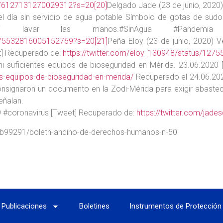
/1276127131270029312?s=20
[20]
Delgado Jade (23 de junio, 2020
 día sin servicio de agua potable Símbolo de gotas de sudo
avar las manos.#SinAgua #Pandemia #C
/1275532816005152769?s=20
[21]
Peña Eloy (23 de junio, 2020) V
et] Recuperado de:
https://twitter.com/eloy_130948/status/12
ni suficientes equipos de bioseguridad en Mérida. 23.06.2020 [
es-equipos-de-bioseguridad-en-merida/
Recuperado el 24.06.20
signaron un documento en la Zodi-Mérida para exigir abastecim
eñalan.
 #coronavirus [Tweet] Recuperado de:
https://twitter.com/ja
749b99291/boletn-andino-de-derechos-humanos-n-50
Publicaciones
Boletines
Instrumentos de Protección