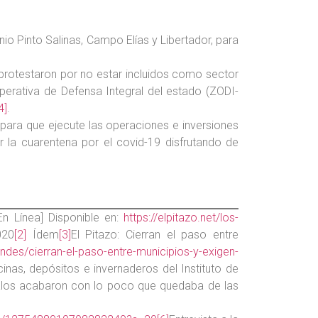
io Pinto Salinas, Campo Elías y Libertador, para
 protestaron por no estar incluidos como sector
erativa de Defensa Integral del estado (ZODI-
4]
.
ara que ejecute las operaciones e inversiones
 la cuarentena por el covid-19 disfrutando de
[En Línea] Disponible en:
https://elpitazo.net/los-
020
[2]
Ídem
[3]
El Pitazo: Cierran el paso entre
-andes/cierran-el-paso-entre-municipios-y-exigen-
inas, depósitos e invernaderos del Instituto de
alos acabaron con lo poco que quedaba de las