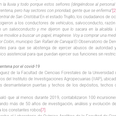
 lluvia y todo porque estos señores (dirigiéndose al personal 
rentena, pero hay sectores con prioridad, gente que se enferma
”
[2
ntral de San Cristóbal.
En el estado Trujillo, los ciudadanos de o
exigieron a los conductores de vehículos, salvoconducto, razón
n un salvoconducto y me dijeron que lo sacara en la alcaldía. 
se movilice a buscar un papel, imagínese. Voy a comprar una med
 Colón, municipio San Rafael de Carvajal.
El Observatorio de De
tes para que se abstenga de ejercer abusos de autoridad y 
co asistencial para que puedan ejercer sus funciones sin restri
entena por el covid-19
ínguez de la Facultad de Ciencias Forestales de la Universida
os del Instituto de Investigaciones Agropecuarias (IIAP), ubicad
es desmantelaron puertas y techos de los depósitos, techos de
ñaló que al menos durante 2019, contabilizaron 100 incursiones
tando más de 50 años de investigación, análisis y evolución de
a los constantes robos
[7]
.