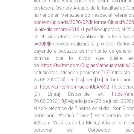
#UniversidadesAsediadas Vía profa. Ilka Domí
profesora Osmary Araque, de la facultad de Cie
humanos en Venezuela con especial referencia 
content/uploads/2020/02/Informe-Situaci%C3%
Junio-diciembre-2019.-1.pdf
Recuperado el 25
en el Laboratorio de Analítica de la Faculta
s=20
[9]
Entrevista realizada al profesor Carlos
cayendo a pedazos, es momento de generar un
criminal que lo único que quiere es 
de:
https://twitter.com/DuglasMatheus/statu
estudiantes atienden pacientes.
[13]
Entrevista
25.06.2020
[14]
Ídem
[15]
Ídem
[16]
Información e
en
https://t.me/informacionULA/692
Recuperad
[En Línea] Disponible en:
https://e
26.06.2020
[18]
Delgado jade (23 de junio, 2020)
el serv eléctrico de 7 horas en el día. Son 2 c
población. #23Jun [Tweet] Recuperado de:
#25Jun Vecinos de La Mucuy Alta en el munic
personal de Corpoelec para