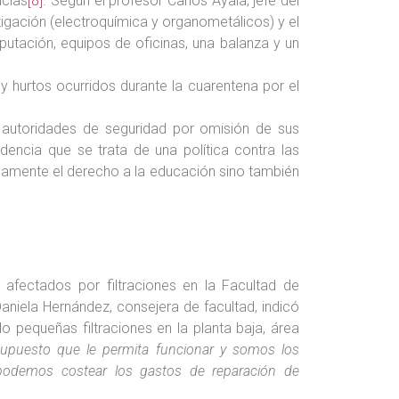
ncias
[8]
. Según el profesor Carlos Ayala, jefe del
tigación (electroquímica y organometálicos) y el
utación, equipos de oficinas, una balanza y un
hurtos ocurridos durante la cuarentena por el
s autoridades de seguridad por omisión de sus
dencia que se trata de una política contra las
olamente el derecho a la educación sino también
 afectados por filtraciones en la Facultad de
Daniela Hernández, consejera de facultad, indicó
 pequeñas filtraciones en la planta baja, área
supuesto que le permita funcionar y somos los
 podemos costear los gastos de reparación de