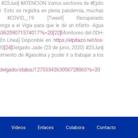
) #23Jun|| #ATENCION Varios sectores de #Ejido
r. Esto se registra en plena pandemia, muchas
OVID__19 [Tweet] Recuperado
enga a el Vigía para que le dé un infarto. Agua
75536259071574017?s=20
[22]
Monitoreo del ODH-
En Línea] Disponible en:
https://elpitazo.net/los-
20
[24]
Delgado Jade (23 de junio, 2020) #23Jun||
iento de #gasolina y poder ir a trabajar a los
desdelgado/status/1275534263056728065?s=20
Videos
Enlaces
Colabora
Contacto