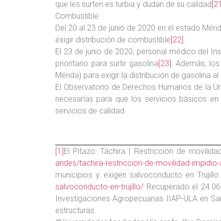
que les surten es turbia y dudan de su calidad
[2
Combustible
Del 20 al 23 de junio de 2020 en el estado Mérid
exigir distribución de combustible
[22]
.
El 23 de junio de 2020, personal médico del In
prioritario para surtir gasolina
[23]
. Además, los
Mérida) para exigir la distribución de gasolina a
El Observatorio de Derechos Humanos de la Uni
necesarías para que los servicios básicos en 
servicios de calidad.
[1]
El Pitazo: Táchira | Restricción de movilida
andes/tachira-restriccion-de-movilidad-impidio-a
municipios y exigen salvoconducto en Trujillo
salvoconducto-en-trujillo/
Recuperado el 24.06
Investigaciones Agropecuarias IIAP-ULA en S
estructuras.