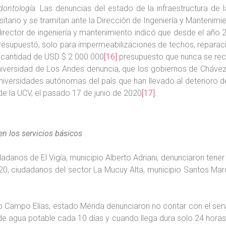
dontología.
Las denuncias del estado de la infraestructura de 
itario y se tramitan ante la Dirección de Ingeniería y Mantenimi
 director de ingeniería y mantenimiento indicó que desde el añ
presupuestó, solo para impermeabilizaciones de techos, reparaci
a cantidad de USD $ 2.000.000
[16]
presupuesto que nunca se reci
iversidad de Los Andes denuncia, que los gobiernos de Chávez
universidades autónomas del país que han llevado al deterioro 
de la UCV, el pasado 17 de junio de 2020
[17]
.
n los servicios básicos
adanos de El Vigía, municipio Alberto Adriani, denunciaron tener 1
020, ciudadanos del sector La Mucuy Alta, municipio Santos Marq
io Campo Elías, estado Mérida denunciaron no contar con el serv
n de agua potable cada 10 días y cuando llega dura solo 24 hor