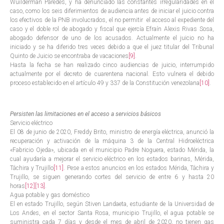
Wuilderman Paredes, y ha denunciado las constantes irregularidades en el
caso, como los seis diferimientos de audiencia antes de iniciar el juicio contra
los efectivos de la PNB involucrados, el no permitir el acceso al expediente del
caso y el doble rol de abogado y fiscal que ejercía Efraín Alexis Rivas Sosa,
abogado defensor de uno de los acusados. Actualmente el juicio no ha
iniciado y se ha diferido tres veces debido a que el juez titular del Tribunal
Quinto de Juicio se encontraba de vacaciones
[9]
.
Hasta la fecha se han realizado cinco audiencias de juicio, interrumpido
actualmente por el decreto de cuarentena nacional. Esto vulnera el debido
proceso establecido en el artículo 49 y 337 de la Constitución venezolana
[10]
.
Persisten las limitaciones en el acceso a servicios básicos
Servicio eléctrico
El 08 de junio de 2020, Freddy Brito, ministro de energía eléctrica, anunció la
recuperación y activación de la máquina 3 de la Central Hidroeléctrica
«Fabricio Ojeda», ubicada en el municipio Padre Noguera, estado Mérida, la
cual ayudaría a mejorar el servicio eléctrico en los estados barinas, Mérida,
Táchira y Trujillo
[11]
. Pese a estos anuncios en los estados Mérida, Táchira y
Trujillo, se siguen generando cortes del servicio de entre 6 y hasta 20
horas
[12]
[13]
.
Agua potable y gas doméstico
El en estado Trujillo, según Stiven Landaeta, estudiante de la Universidad de
Los Andes, en el sector Santa Rosa, municipio Trujillo, el agua potable se
suministra cada 7 días y desde el mes de abril de 2020, no tienen gas