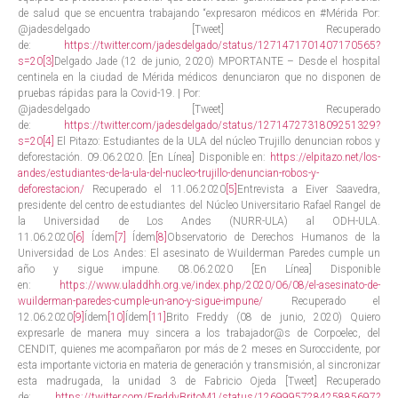
de salud que se encuentra trabajando “expresaron médicos en #Mérida Por:
@jadesdelgado [Tweet] Recuperado
de:
https://twitter.com/jadesdelgado/status/1271471701407170565?
s=20
[3]
Delgado Jade (12 de junio, 2020) MPORTANTE – Desde el hospital
centinela en la ciudad de Mérida médicos denunciaron que no disponen de
pruebas rápidas para la Covid-19. | Por:
@jadesdelgado [Tweet] Recuperado
de:
https://twitter.com/jadesdelgado/status/1271472731809251329?
s=20
[4]
El Pitazo: Estudiantes de la ULA del núcleo Trujillo denuncian robos y
deforestación. 09.06.2020. [En Línea] Disponible en:
https://elpitazo.net/los-
andes/estudiantes-de-la-ula-del-nucleo-trujillo-denuncian-robos-y-
deforestacion/
Recuperado el 11.06.2020
[5]
Entrevista a Eiver Saavedra,
presidente del centro de estudiantes del Núcleo Universitario Rafael Rangel de
la Universidad de Los Andes (NURR-ULA) al ODH-ULA.
11.06.2020
[6]
Ídem
[7]
Ídem
[8]
Observatorio de Derechos Humanos de la
Universidad de Los Andes: El asesinato de Wuilderman Paredes cumple un
año y sigue impune. 08.06.2020 [En Línea] Disponible
en:
https://www.uladdhh.org.ve/index.php/2020/06/08/el-asesinato-de-
wuilderman-paredes-cumple-un-ano-y-sigue-impune/
Recuperado el
12.06.2020
[9]
Ídem
[10]
Ídem
[11]
Brito Freddy (08 de junio, 2020) Quiero
expresarle de manera muy sincera a los trabajador@s de Corpoelec, del
CENDIT, quienes me acompañaron por más de 2 meses en Suroccidente, por
esta importante victoria en materia de generación y transmisión, al sincronizar
esta madrugada, la unidad 3 de Fabricio Ojeda [Tweet] Recuperado
de:
https://twitter.com/FreddyBritoM1/status/1269995728425885697?