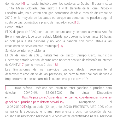
doméstico
[14]
. Landaeta, indicó que en los sectores La Guaira, El paramito, La
Tunita, Mesa Colorada, San isidro I, II y III, Bararita de la Torre, Perozo y
Escalera Alta, no cuentan con gas doméstico desde el mes de diciembre de
2019, en la mayoría de los casos es porque las personas no pueden pagar el
costo de gas doméstico a precio de mercado negro
[15]
.
Combustible
El 09 de junio de 2020, conductores denunciaron y cerraron la avenida Andrés
Bello, municipio Libertador, estado Mérida, porque cumplieron hasta 36 horas
en cola para surtir gasolina y no llegó la gandola con combustible a las
estaciones de servicios en el municipio
[16]
.
Servicio de internet y telefonía
El 09 de junio de 2020, habitantes del sector Campo Claro, municipio
Libertador, estado Mérida, denunciaron no tener servicio de telefonía ni internet
de CANTV
[17]
por lo menos 2 días
[18]
.
Las limitaciones de los servicios básicos afectan severamente el
desenvolvimiento diario de las personas, no permite tener calidad de vida e
impide cumplir adecuadamente la cuarentena por el covid-19.
[1]
El Pitazo: Mérida | Médicos denuncian no tener gasolina ni pruebas para
detectar COVID-19. 12.06.2020 [En Línea] Disponible
en:
https://elpitazo.net/los-andes/merida-medicos-denuncian-no-tener-
gasolina-ni-pruebas-para-detectar-covid-19/
Recuperado el
13.06.2020
[2]
Delgado Jade (12 de junio, 2020) PROTESTA MÉDICOS «Que
se realice la adecuada, temprana, permanente y continua dotación de los
equipos de protección personal que deben estar garantizados para el personal