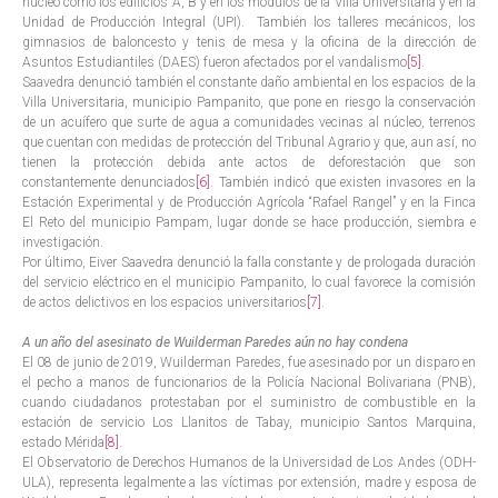
núcleo como los edificios A, B y en los módulos de la Villa Universitaria y en la
Unidad de Producción Integral (UPI). También los talleres mecánicos, los
gimnasios de baloncesto y tenis de mesa y la oficina de la dirección de
Asuntos Estudiantiles (DAES) fueron afectados por el vandalismo
[5]
.
Saavedra denunció también el constante daño ambiental en los espacios de la
Villa Universitaria, municipio Pampanito, que pone en riesgo la conservación
de un acuífero que surte de agua a comunidades vecinas al núcleo, terrenos
que cuentan con medidas de protección del Tribunal Agrario y que, aun así, no
tienen la protección debida ante actos de deforestación que son
constantemente denunciados
[6]
. También indicó que existen invasores en la
Estación Experimental y de Producción Agrícola “Rafael Rangel” y en la Finca
El Reto del municipio Pampam, lugar donde se hace producción, siembra e
investigación.
Por último, Eiver Saavedra denunció la falla constante y de prologada duración
del servicio eléctrico en el municipio Pampanito, lo cual favorece la comisión
de actos delictivos en los espacios universitarios
[7]
.
A un año del asesinato de Wuilderman Paredes aún no hay condena
El 08 de junio de 2019, Wuilderman Paredes, fue asesinado por un disparo en
el pecho a manos de funcionarios de la Policía Nacional Bolivariana (PNB),
cuando ciudadanos protestaban por el suministro de combustible en la
estación de servicio Los Llanitos de Tabay, municipio Santos Marquina,
estado Mérida
[8]
.
El Observatorio de Derechos Humanos de la Universidad de Los Andes (ODH-
ULA), representa legalmente a las víctimas por extensión, madre y esposa de