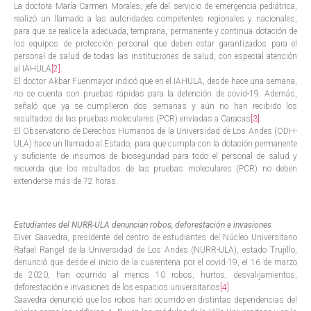
La doctora María Carmen Morales, jefe del servicio de emergencia pediátrica,
realizó un llamado a las autoridades competentes regionales y nacionales,
para que se realice la adecuada, temprana, permanente y continua dotación de
los equipos de protección personal que deben estar garantizados para el
personal de salud de todas las instituciones de salud, con especial atención
al IAHULA
[2]
.
El doctor Akbar Fuenmayor indicó que en el IAHULA, desde hace una semana,
no se cuenta con pruebas rápidas para la detención de covid-19. Además,
señaló que ya se cumplieron dos semanas y aún no han recibido los
resultados de las pruebas moleculares (PCR) enviadas a Caracas
[3]
.
El Observatorio de Derechos Humanos de la Universidad de Los Andes (ODH-
ULA) hace un llamado al Estado, para que cumpla con la dotación permanente
y suficiente de insumos de bioseguridad para todo el personal de salud y
recuerda que los resultados de las pruebas moleculares (PCR) no deben
extenderse más de 72 horas.
Estudiantes del NURR-ULA denuncian robos, deforestación e invasiones
Eiver Saavedra, presidente del centro de estudiantes del Núcleo Universitario
Rafael Rangel de la Universidad de Los Andes (NURR-ULA), estado Trujillo,
denunció que desde el inicio de la cuarentena por el covid-19, el 16 de marzo
de 2020, han ocurrido al menos 10 robos, hurtos, desvalijamientos,
deforestación e invasiones de los espacios universitarios
[4]
.
Saavedra denunció que los robos han ocurrido en distintas dependencias del