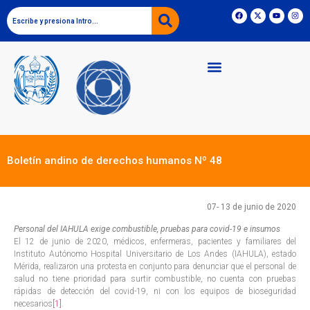
Boletín andino de derechos humanos Nº 48
07- 13 de junio de 2020
Personal del IAHULA exige combustible, pruebas para covid-19 e insumos
El 12 de junio de 2020, médicos, enfermeras, pacientes y familiares del
Instituto Autónomo Hospital Universitario de Los Andes (IAHULA), estado
Mérida, realizaron una protesta en conjunto para denunciar que el personal de
salud no tiene prioridad para surtir combustible, no cuenta con pruebas
rápidas de detección del covid-19, ni con los equipos de bioseguridad
necesarios
[1]
.