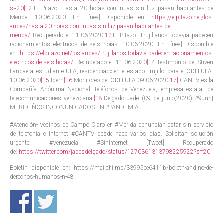
s=20
[12]
El Pitazo: Hasta 20 horas continuas sin luz pasan habitantes de
Mérida. 10.06.2020 [En Línea] Disponible en:
https://elpitazo.net/los-
andes/hasta-20-horas-continuas-sin-luz-pasan-habitantes-de-
merida/
Recuperado el 11.06.2020
[13]
El Pitazo: Trujillanos todavía padecen
racionamientos eléctricos de seis horas. 10.06.2020 [En Línea] Disponible
en:
https://elpitazo.net/los-andes/trujillanos-todavia-padecen-racionamientos-
electricos-de-seis-horas/
Recuperado el 11.06.2020
[14]
Testimonio de Stiven
Landaeta, estudiante ULA, residenciado en el estado Trujillo, para el ODH-ULA.
10.06.2020
[15]
Ídem
[16]
Monitoreo del ODH-ULA 09.06.2020
[17]
CANTV es la
Compañía Anónima Nacional Teléfonos de Venezuela, empresa estatal de
telecomunicaciones venezolana.
[18]
Delgado Jade (09 de junio,2020) #9Jun|
MERIDEÑOS INCONUNICADOS EN #PANDEMIA
#Atención- Vecinos de Campo Claro en #Mérida denuncian estar sin servicio
de telefonía e internet #CANTV desde hace varios días. Solicitan solución
urgente. #Venezuela #SinInternet [Tweet] Recuperado
de:
https://twitter.com/jadesdelgado/status/1270361313798225922?s=20
Boletín disponible en: https://mailchi.mp/33995ee6411b/boletn-andino-de-
derechos-humanos-n-48