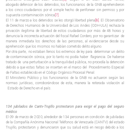
abogado defensor de los detenidos, los funcionarios de la GNB aprehendieron
a los cinco ciudadanos por el simple hecho de perifonear sin permiso y por
supuesta contaminación sónica
[7]
.
El 11 de marzo a los detenidos se les otorgó libertad plena
[8]
. El Observatorio
de Derechos Humanos de la Universidad de Los Andes (ODH-ULA) rechaza la
privación ilegítima de libertad de estos ciudadanos por más de 48 horas y
denuncia la incorrecta actuación del fiscal Rafael Cordero, por no garantizar de
manera inmediata los derechos de las personas, al evidenciarse desde su
aprehensión que los mismos no habían cometido delito alguno.
Por otra parte, no estaban llenos los extremos de ley para determinar un delito
de contaminación sónica, por lo tanto no podía haber flagrancia. De haberse
tratado de una perturbación a la tranquilidad pública, no procedía la detención
debido a que estas faltas se insertan en el marco del Procedimiento Especial
de Faltas establecido en el Código Orgánico Procesal Penal.
El Ministerio Público y los funcionarios de la GNB no actuaron según las
normas jurídicas, corroborándose de esta, manera la reiterada violación al
Estado de Derecho en el país.
134 jubilados de Cantv-Trujillo protestaron para exigir el pago del seguro
médico
El 09 de marzo de 2020, alrededor de 134 personas en condición de jubiladas
de la Compañía Anónima Nacional Teléfonos de Venezuela (CANTV) del estado
Trujillo, protestaron y denunciaron que su salud está en riesgo debido a los