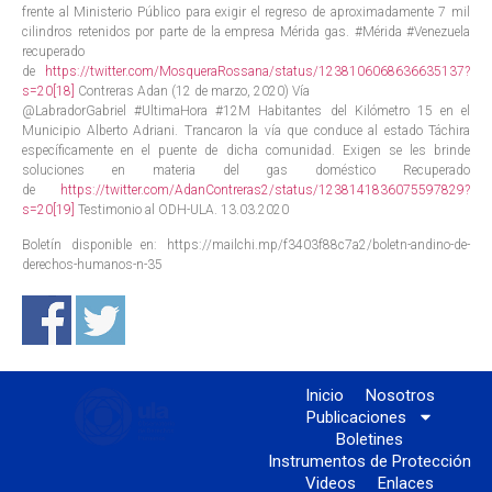
frente al Ministerio Público para exigir el regreso de aproximadamente 7 mil
cilindros retenidos por parte de la empresa Mérida gas. #Mérida #Venezuela
recuperado
de
https://twitter.com/MosqueraRossana/status/1238106068636635137?
s=20
[18]
Contreras Adan (12 de marzo, 2020) Vía
@LabradorGabriel #UltimaHora #12M Habitantes del Kilómetro 15 en el
Municipio Alberto Adriani. Trancaron la vía que conduce al estado Táchira
específicamente en el puente de dicha comunidad. Exigen se les brinde
soluciones en materia del gas doméstico Recuperado
de
https://twitter.com/AdanContreras2/status/1238141836075597829?
s=20
[19]
Testimonio al ODH-ULA. 13.03.2020
Boletín disponible en: https://mailchi.mp/f3403f88c7a2/boletn-andino-de-
derechos-humanos-n-35
Inicio
Nosotros
Publicaciones
Boletines
Instrumentos de Protección
Videos
Enlaces