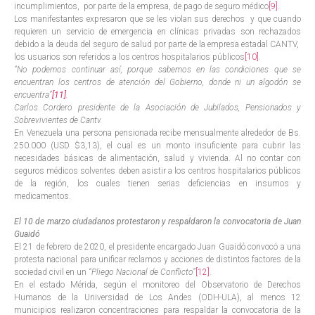
incumplimientos, por parte de la empresa, de pago de seguro médico
[9]
.
Los manifestantes expresaron que se les violan sus derechos y que cuando
requieren un servicio de emergencia en clínicas privadas son rechazados
debido a la deuda del seguro de salud por parte de la empresa estadal CANTV,
los usuarios son referidos a los centros hospitalarios públicos
[10]
.
“No podemos continuar así, porque sabemos en las condiciones que se
encuentran los centros de atención del Gobierno, donde ni un algodón se
encuentra”
[11]
.
Carlos Cordero presidente de la Asociación de Jubilados, Pensionados y
Sobrevivientes de Cantv.
En Venezuela una persona pensionada recibe mensualmente alrededor de Bs.
250.000 (USD $3,13), el cual es un monto insuficiente para cubrir las
necesidades básicas de alimentación, salud y vivienda. Al no contar con
seguros médicos solventes deben asistir a los centros hospitalarios públicos
de la región, los cuales tienen serias deficiencias en insumos y
medicamentos.
El 10 de marzo ciudadanos protestaron y respaldaron la convocatoria de Juan
Guaidó
El 21 de febrero de 2020, el presidente encargado Juan Guaidó convocó a una
protesta nacional para unificar reclamos y acciones de distintos factores de la
sociedad civil en un
“Pliego Nacional de Conflicto”
[12]
.
En el estado Mérida, según el monitoreo del Observatorio de Derechos
Humanos de la Universidad de Los Andes (ODH-ULA), al menos 12
municipios realizaron concentraciones para respaldar la convocatoria de la