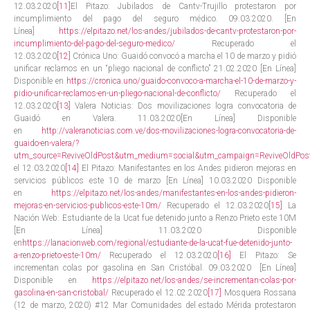
12.03.2020
[11]
El Pitazo: Jubilados de Cantv-Trujillo protestaron por
incumplimiento del pago del seguro médico. 09.03.2020. [En
Línea]
https://elpitazo.net/los-andes/jubilados-de-cantv-protestaron-por-
incumplimiento-del-pago-del-seguro-medico/
Recuperado el
12.03.2020
[12]
Crónica Uno: Guaidó convocó a marcha el 10 de marzo y pidió
unificar reclamos en un “pliego nacional de conflicto” 21.02.2020 [En Línea]
Disponible en
https://cronica.uno/guaido-convoco-a-marcha-el-10-de-marzo-y-
pidio-unificar-reclamos-en-un-pliego-nacional-de-conflicto/
Recuperado el
12.03.2020
[13]
Valera Noticias: Dos movilizaciones logra convocatoria de
Guaidó en Valera. 11.03.2020[En Línea] Disponible
en
http://valeranoticias.com.ve/dos-movilizaciones-logra-convocatoria-de-
guaido-en-valera/?
utm_source=ReviveOldPost&utm_medium=social&utm_campaign=ReviveOldPos
el 12.03.2020
[14]
El Pitazo: Manifestantes en los Andes pidieron mejoras en
servicios públicos este 10 de marzo [En Línea] 10.03.2020 Disponible
en
https://elpitazo.net/los-andes/manifestantes-en-los-andes-pidieron-
mejoras-en-servicios-publicos-este-10m/
Recuperado el 12.03.2020
[15]
La
Nación Web: Estudiante de la Ucat fue detenido junto a Renzo Prieto este 10M
[En Línea] 11.03.2020 Disponible
en
https://lanacionweb.com/regional/estudiante-de-la-ucat-fue-detenido-junto-
a-renzo-prieto-este-10m/
Recuperado el 12.03.2020
[16]
El Pitazo: Se
incrementan colas por gasolina en San Cristóbal. 09.03.2020 [En Línea]
Disponible en
https://elpitazo.net/los-andes/se-incrementan-colas-por-
gasolina-en-san-cristobal/
Recuperado el 12.02.2020
[17]
Mosquera Rossana
(12 de marzo, 2020) #12 Mar Comunidades del estado Mérida protestaron