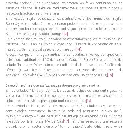
protesta nacional. Los ciudadanos reclamaron las fallas continuas de los
servicios básicos, la falta de medicamentos e insumos, salarios dignos y
respeto a la autonomía universitaria.
En el estado Trujillo, se realizaron concentraciones en los municipios Trujillo,
Boconó y Valera. Además, se reportaron protestas simultáneas por reclamos
de servicios básicos: agua, electricidad y gas doméstico en los municipios
San Rafael de Carvajal y Rafael Rangel
[13]
.
En el estado Táchira, los ciudadanos se concentraron en los municipios San
Cristóbal, San Juan de Colón y Ayacucho. Durante la concentración en el
municipio San Cristóbal se registró un apagón
[14]
.
A pesar de que en la región andina no se reportaron hechos de represión y
detenciones arbitrarias, el 10 de marzo en Caracas, Renzo Prieto, diputado del
estado Táchira y Deiby Jaimes, estudiante de la Universidad Católica del
Táchira (UCAT) fueron detenidos por una comisión de las Fuerzas de
Acciones Especiales (FAES) de la Policia Nacional Bolivariana (PNB)
[15]
.
La región andina sigue sin luz, sin gas doméstico y sin gasolina
En los estados Mérida y Táchira, las colas de vehículos para surtir gasolina
vuelven a incrementarse. Los conductores deben pernoctar en colas en las
estaciones de servicios para lograr surtir combustible
[16]
.
En el estado Mérida, el 12 de marzo de 2020, ciudadanos de varias
comunidades protestaron frente a la sede del Ministerio Público (MP),
municipio Alberto Adriani, para exigir la entrega de alrededor 7.000 cilindros
retenidos por la empresa Mérida Gas
[17]
. También se registró una protesta
ciudadana en el sector kilómetro 15, municipio Alberto Adriani para exigir