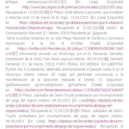
enfoque interseccional.06.03.2020 [En Línea] Disponible
en
http://www.oas.org/es/cidh/prensa/comunicados/2020/051.asp
Recuperado el 13.03.2020
[5]
El Pitazo: GNB detiene a personas que invitaban
a marchar este 10 de marzo en El Vigía. 10.03.2020 [En Línea] Disponible
en:
https://elpitazo.net/los-andes/gn-detiene-a-personas-que-invitaban-a-
marchar-este-10mar-en-el-vigia/
Recuperado el 12.02.2020
[6]
Centro de
Comunicación Nacional (21 febrero, 2020) Presidente (e) @jguaido
llama a unificar reclamos en un solo Pliego Nacional de Conflicto y convoca a
movilización a la AN el #10Mar [Tweet] Disponible
en:
https://twitter.com/Presidencia_VE/status/1230899454095581186?
s=20
[7]
Información enviada vía WhatsApp por el Dr. Fernando Cermeño,
coordinador de la ONG Foro Penal capitulo Mérida. 09.03.2020
[8]
Cermeño
Fernando (11 de marzo, 2020) FORO PENAL EN MÉRIDA: En LIBERTAD
PLENA los 5 ciudadanos detenidos arbitrariamente el pasado lunes 9 en el
Municipio Alberto Adriani (El Vigía) por perifonear convocando a la
manifestación de la oposición realizada el Martes 10. Seguimos!
@alfredoromero @HimiobSantome @ForoPenal [Tweet] Disponible
en:
https://twitter.com/fernandocermeza/status/1237830673026764800?
s=20
[9]
El Pitazo: Jubilados de Cantv-Trujillo protestaron por incumplimiento
del pago del seguro médico. 09.03.2020. [En Línea]
https://elpitazo.net/los-
andes/jubilados-de-cantv-protestaron-por-incumplimiento-del-pago-del-
seguro-medico/
Recuperado el 12.03.2020
[10]
El Pitazo: Jubilados de Cantv-
Trujillo protestaron por incumplimiento del pago del seguro médico.
09.03.2020. [En Línea]
https://elpitazo.net/los-andes/jubilados-de-cantv-
protestaron-por-incumplimiento-del-pago-del-seguro-medico/
Recuperado el