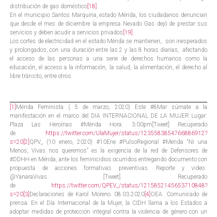
distribución de gas doméstico
[18]
.
En el municipio Santos Marquina, estado Mérida, los ciudadanos denuncian
que desde el mes de diciembre la empresa Nevado Gas dejó de prestar sus
servicios y deben acudir a servicios privados
[19]
.
Los cortes de electricidad en el estado Mérida se mantienen, son inesperados
y prolongados, con una duración entre las 2 y las 8 horas diarias, afectando
el acceso de las personas a una serie de derechos humanos como la
educación, el acceso a la información, la salud, la alimentación, el derecho al
libre tránsito, entre otros.
[1]
Mérida Feminista ( 5 de marzo, 2020) Este #8Mar súmate a la
manifestación en el marco del DIA INTERNACIONAL DE LA MUJER Lugar:
Plaza Las Heroínas #Mérida Hora: 3:00pm[Tweet] Recuperado
de
https://twitter.com/UlaMujer/status/1235583854766886912?
s=20
[2]
QPV_ (10 enero, 2020) #10Ene #PulsoRegional #Merida “Ni una
Menos, Vivas nos queremos” es la exigencia de la red de Defensores de
#DDHH en Mérida, ante los feminicidios ocurridos entregando documento con
propuesta de acciones formativas preventivas. Reporte y video:
@YanaraVivas [Tweet]. Recuperado
de
https://twitter.com/QPEV_/status/1215852145653710848?
s=20
[3]
Declaraciones de Karol Moreno. 08.03.2020
[4]
OEA. Comunicado de
prensa: En el Día Internacional de la Mujer, la CIDH llama a los Estados a
adoptar medidas de protección integral contra la violencia de género con un