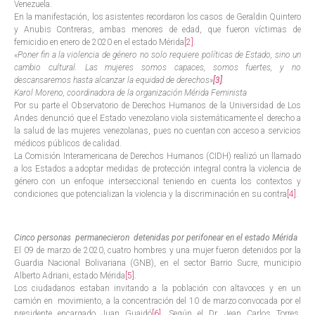
Venezuela.
En la manifestación, los asistentes recordaron los casos de Geraldin Quintero
y Anubis Contreras, ambas menores de edad, que fueron víctimas de
femicidio en enero de 2020 en el estado Mérida
[2]
.
«Poner fin a la violencia de género no solo requiere políticas de Estado, sino un
cambio cultural. Las mujeres somos capaces, somos fuertes, y no
descansaremos hasta alcanzar la equidad de derechos»
[3]
.
Karol Moreno, coordinadora de la organización Mérida Feminista
Por su parte el Observatorio de Derechos Humanos de la Universidad de Los
Andes denunció que el Estado venezolano viola sistemáticamente el derecho a
la salud de las mujeres venezolanas, pues no cuentan con acceso a servicios
médicos públicos de calidad.
La Comisión Interamericana de Derechos Humanos (CIDH) realizó un llamado
a los Estados a adoptar medidas de protección integral contra la violencia de
género con un enfoque interseccional teniendo en cuenta los contextos y
condiciones que potencializan la violencia y la discriminación en su contra
[4]
.
Cinco personas permanecieron detenidas por perifonear en el estado Mérida
El 09 de marzo de 2020, cuatro hombres y una mujer fueron detenidos por la
Guardia Nacional Bolivariana (GNB), en el sector Barrio Sucre, municipio
Alberto Adriani, estado Mérida
[5]
.
Los ciudadanos estaban invitando a la población con altavoces y en un
camión en movimiento, a la concentración del 10 de marzo convocada por el
presidente encargado Juan Guaidó
[6]
. Según el Dr. Jean Carlos Torres,