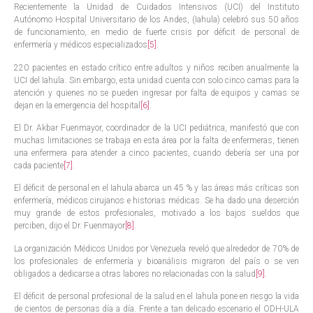
Recientemente la Unidad de Cuidados Intensivos (UCI) del Instituto
Autónomo Hospital Universitario de los Andes, (Iahula) celebró sus 50 años
de funcionamiento, en medio de fuerte crisis por déficit de personal de
enfermería y médicos especializados
[5]
.
220 pacientes en estado crítico entre adultos y niños reciben anualmente la
UCI del Iahula. Sin embargo, esta unidad cuenta con solo cinco camas para la
atención y quienes no se pueden ingresar por falta de equipos y camas se
dejan en la emergencia del hospital
[6]
.
El Dr. Akbar Fuenmayor, coordinador de la UCI pediátrica, manifestó que con
muchas limitaciones se trabaja en esta área por la falta de enfermeras, tienen
una enfermera para atender a cinco pacientes, cuando debería ser una por
cada paciente
[7]
.
El déficit de personal en el Iahula abarca un 45 % y las áreas más críticas son
enfermería, médicos cirujanos e historias médicas. Se ha dado una deserción
muy grande de estos profesionales, motivado a los bajos sueldos que
perciben, dijo el Dr. Fuenmayor
[8]
.
La organización Médicos Unidos por Venezuela reveló que alrededor de 70% de
los profesionales de enfermería y bioanálisis migraron del país o se ven
obligados a dedicarse a otras labores no relacionadas con la salud
[9]
.
El déficit de personal profesional de la salud en el Iahula pone en riesgo la vida
de cientos de personas día a día. Frente a tan delicado escenario el ODH-ULA