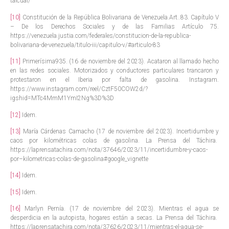
talcual/
[10]
Constitución de la República Bolivariana de Venezuela.Art..83. Capítulo V
– De los Derechos Sociales y de las Familias Artículo 75.
https://venezuela.justia.com/federales/constitucion-de-la-republica-
bolivariana-de-venezuela/titulo-iii/capitulo-v/#articulo-83
[11]
Primerísima935. (16 de noviembre del 2023). Acataron al llamado hecho
en las redes sociales. Motorizados y conductores particulares trancaron y
protestaron en el Iberia por falta de gasolina. Instagram.
https://www.instagram.com/reel/CztF50COW2d/?
igshid=MTc4MmM1YmI2Ng%3D%3D
[12]
Idem.
[13]
María Cárdenas Camacho (17 de noviembre del 2023). Incertidumbre y
caos por kilométricas colas de gasolina. La Prensa del Táchira.
https://laprensatachira.com/nota/37646/2023/11/incertidumbre-y-caos-
por–kilometricas-colas-de-gasolina#google_vignette
[14]
Idem.
[15]
Idem.
[16]
Marlyn Pernía. (17 de noviembre del 2023). Mientras el agua se
desperdicia en la autopista, hogares están a secas. La Prensa del Táchira.
https://laprensatachira.com/nota/37626/2023/11/mientras-el-agua-se-