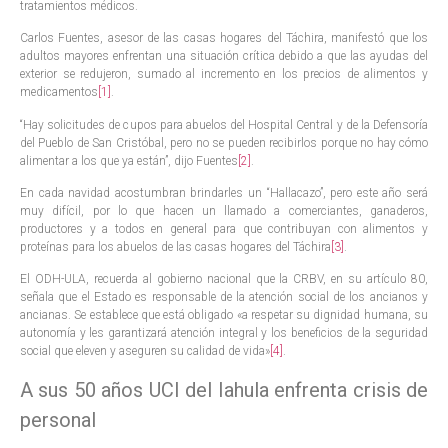
tratamientos médicos.
Carlos Fuentes, asesor de las casas hogares del Táchira, manifestó que los
adultos mayores enfrentan una situación crítica debido a que las ayudas del
exterior se redujeron, sumado al incremento en los precios de alimentos y
medicamentos
[1]
.
“Hay solicitudes de cupos para abuelos del Hospital Central y de la Defensoría
del Pueblo de San Cristóbal, pero no se pueden recibirlos porque no hay cómo
alimentar a los que ya están”, dijo Fuentes
[2]
.
En cada navidad acostumbran brindarles un “Hallacazo”, pero este año será
muy difícil, por lo que hacen un llamado a comerciantes, ganaderos,
productores y a todos en general para que contribuyan con alimentos y
proteínas para los abuelos de las casas hogares del Táchira
[3]
.
El ODH-ULA, recuerda al gobierno nacional que la CRBV, en su artículo 80,
señala que el Estado es responsable de la atención social de los ancianos y
ancianas. Se establece que está obligado «a respetar su dignidad humana, su
autonomía y les garantizará atención integral y los beneficios de la seguridad
social que eleven y aseguren su calidad de vida»
[4]
.
A sus 50 años UCI del Iahula enfrenta crisis de
personal