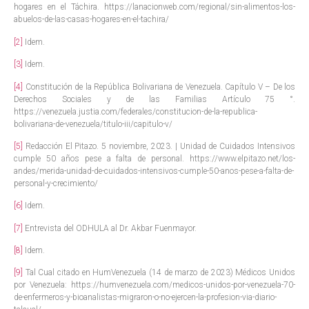
hogares en el Táchira. https://lanacionweb.com/regional/sin-alimentos-los-
abuelos-de-las-casas-hogares-en-el-tachira/
[2]
Idem.
[3]
Idem.
[4]
Constitución de la República Bolivariana de Venezuela. Capítulo V – De los
Derechos Sociales y de las Familias Artículo 75 °.
https://venezuela.justia.com/federales/constitucion-de-la-republica-
bolivariana-de-venezuela/titulo-iii/capitulo-v/
[5]
Redacción El Pitazo. 5 noviembre, 2023. | Unidad de Cuidados Intensivos
cumple 50 años pese a falta de personal. https://www.elpitazo.net/los-
andes/merida-unidad-de-cuidados-intensivos-cumple-50-anos-pese-a-falta-de-
personal-y-crecimiento/
[6]
Idem.
[7]
Entrevista del ODHULA al Dr. Akbar Fuenmayor.
[8]
Idem.
[9]
Tal Cual citado en HumVenezuela (14 de marzo de 2023) Médicos Unidos
por Venezuela: https://humvenezuela.com/medicos-unidos-por-venezuela-70-
de-enfermeros-y-bioanalistas-migraron-o-no-ejercen-la-profesion-via-diario-