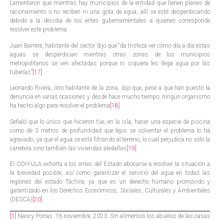
Lamentaron que mientras hay municipios de la entidad que tienen planes de
racionamiento o no reciben ni una gota de agua, allí se esté desperdiciando
debido a la desidia de los entes gubernamentales a quienes corresponde
resolver este problema.
Juan Barrera, habitante del sector dijo que “da tristeza ver cómo día a día estas
aguas se desperdician mientras otras zonas de los municipios
metropolitanos se ven afectadas porque ni siquiera les llega agua por las
tuberías”
[17]
.
Leonardo Rivera, otro habitante de la zona, dijo que, pese a que han puesto la
denuncia en varias ocasiones y desde hace mucho tiempo, ningún organismo
ha hecho algo para resolver el problema
[18]
.
Señaló que lo único que hicieron fue, en la isla, hacer una especie de piscina
como de 3 metros de profundidad que lejos se solventar el problema lo ha
agravado, ya que el agua se está filtrando al terreno, lo cual perjudica no sólo la
carretera sino también las viviendas aledañas
[19]
.
El ODH-ULA exhorta a los entes del Estado abocarse a resolver la situación a
la brevedad posible, así como garantizar el servicio del agua en todas las
regiones del estado Táchira, ya que es un derecho humano promovido y
garantizado en los Derechos Económicos, Sociales, Culturales y Ambientales
(DESCA)
[20]
.
[1]
Nancy Porras. 16 noviembre, 2023. Sin alimentos los abuelos de las casas