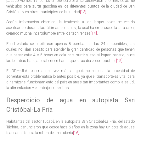
pasado viernes 17 de noviembre del 2023 se observaron enormes colas de
vehículos para surtir gasolina en los diferentes puntos de la ciudad de San
Cristóbal y en otros municipios de la entidad
[13]
.
Según información obtenida, la tendencia a las largas colas se venido
acentuando durante las últimas semanas, lo cual ha empeorado la situación,
creando mucha incertidumbre entre los tachirenses
[14]
.
En el estado se habilitaron apenas 8 bombas de las 34 disponibles, las
cuales no dan abasto para atender la gran cantidad de personas que tienen
que pasar entre 4 y 5 horas en cola para surtir y eso si logran hacerlo, pues
las bombas trabajan o atienden hasta que se acaba el combustible
[15]
.
El ODH-ULA recuerda una vez más al gobierno nacional la necesidad de
solventar esta problemática lo antes posible, ya que el transporte es vital para
dinamizar el funcionamiento del país en áreas tan importantes como la salud,
la alimentación y el trabajo, entre otras.
Desperdicio de agua en autopista San
Cristóbal-La Fría
Habitantes del sector Tucapé, en la autopista San Cristóbal-La Fría, del estado
Táchira, denunciaron que desde hace 6 años en la zona hay un bote de aguas
blancas debido a la rotura de una tubería
[16]
.