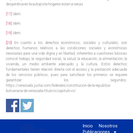
desperdicia-en-la-autopista-hogares-estan-a-secas
[17]
Idem.
[18]
Idem.
[19]
Idem.
[20]
En cuanto a los derechos económicos, sociales y culturales, son
derechos humanos relativos a las condiciones sociales y económicas
necesarias para una vida digna y en libertad, inherentes a cuestiones básicas
como el trabajo, la seguridad social, la salud, la educación, la alimentación, la
vivienda, un medio ambiente adecuado y la cultura. Estos derechos
fundamentales tienen relación directa con el acceso y la prestación adecuada
de los servicios públicos, pues para satisfacer los primeros se requiere
garantizar los segundos.
https://venezuela.justia.com/federales/constitucion-de-la-republica-
bolivariana-de-venezuela/titulo-iii/capitulo-vii/
Inicio
Nosotros
Publicaciones