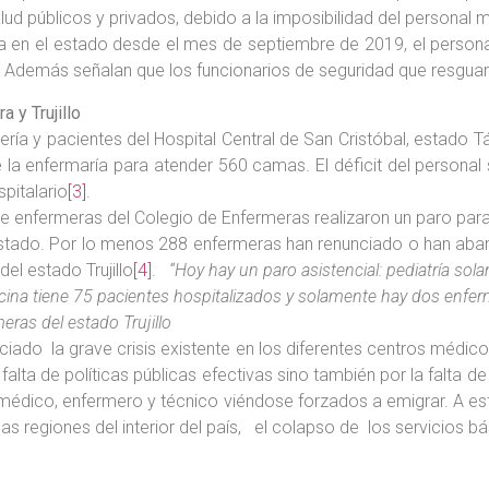
lud públicos y privados, debido a la imposibilidad del personal m
a en el estado desde el mes de septiembre de 2019, el person
a. Además señalan que los funcionarios de seguridad que resguar
 y Trujillo
ría y pacientes del Hospital Central de San Cristóbal, estado Tá
e la enfermaría para atender 560 camas. El déficit del personal
spitalario
[3]
.
bre enfermeras del Colegio de Enfermeras realizaron un paro para 
 estado. Por lo menos 288 enfermeras han renunciado o han aba
del estado Trujillo
[4]
.
“Hoy hay un paro asistencial: pediatría so
dicina tiene 75 pacientes hospitalizados y solamente hay dos enfe
eras del estado Trujillo
ado la grave crisis existente en los diferentes centros médicos
alta de políticas públicas efectivas sino también por la falta de 
al médico, enfermero y técnico viéndose forzados a emigrar. A
as regiones del interior del país, el colapso de los servicios b