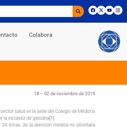
ntacto
Colabora
18 – 02 de noviembre de 2019
 sector salud en la sede del Colegio de Médicos
por la escasez de gasolina
[1]
.
 24 horas, de la atención médica no prioritaria