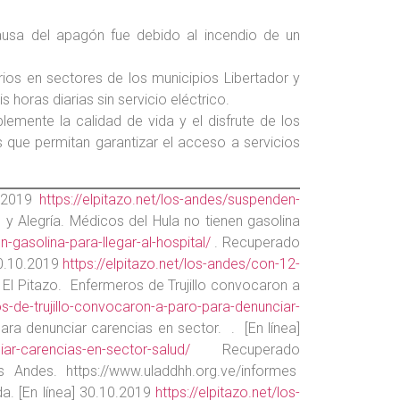
causa del apagón fue debido al incendio de un
ios en sectores de los municipios Libertador y
oras diarias sin servicio eléctrico.
emente la calidad de vida y el disfrute de los
s que permitan garantizar el acceso a servicios
10.2019
https://elpitazo.net/los-andes/suspenden-
y Alegría. Médicos del Hula no tienen gasolina
-gasolina-para-llegar-al-hospital/
. Recuperado
30.10.2019
https://elpitazo.net/los-andes/con-12-
El Pitazo. Enfermeros de Trujillo convocaron a
os-de-trujillo-convocaron-a-paro-para-denunciar-
ara denunciar carencias en sector. . [En línea]
iar-carencias-en-sector-salud/
Recuperado
Andes. https://www.uladdhh.org.ve/informes
da. [En línea] 30.10.2019
https://elpitazo.net/los-