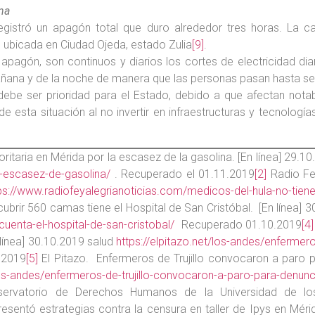
na
 registró un apagón total que duro alrededor tres horas. La 
 ubicada en Ciudad Ojeda, estado Zulia
[9]
.
gón, son continuos y diarios los cortes de electricidad diar
ana y de la noche de manera que las personas pasan hasta seis h
debe ser prioridad para el Estado, debido a que afectan notabl
esta situación al no invertir en infraestructuras y tecnología
ritaria en Mérida por la escasez de la gasolina. [En línea] 29.
a-escasez-de-gasolina/
. Recuperado el 01.11.2019
[2]
Radio Fe 
ps://www.radiofeyalegrianoticias.com/medicos-del-hula-no-tienen
ubrir 560 camas tiene el Hospital de San Cristóbal. [En línea] 
enta-el-hospital-de-san-cristobal/
Recuperado 01.10.2019
[4]
 línea] 30.10.2019 salud
https://elpitazo.net/los-andes/enfermer
.2019
[5]
El Pitazo. Enfermeros de Trujillo convocaron a paro p
/los-andes/enfermeros-de-trujillo-convocaron-a-paro-para-denunc
rvatorio de Derechos Humanos de la Universidad de los 
resentó estrategias contra la censura en taller de Ipys en Méri