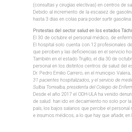
(consultas y cirugías electivas) en centros de sa
Debido al incremento de la escasez de gasolin
hasta 3 días en colas para poder surtir gasolin
Protestas del sector salud en los estados Táchira
El 30 de octubre el personal médico, de enferme
El hospital solo cuenta con 12 profesionales d
que perciben y las deficiencias en el servicio ho
También en el estado Trujillo, el día 30 de octu
personal en los distintos centros de salud del
Dr. Pedro Emilio Carrero, en el municipio Valera, 
31 pacientes hospitalizados, y el servicio de me
Sulbia Torrealba, presidenta del Colegio de Enferm
Desde el año 2017 el ODH-ULA ha venido denunci
de salud han ido en decaimiento no solo por la f
país, los bajos salarios que percibe el person
e insumos médicos, a lo que hay que añadir, en l