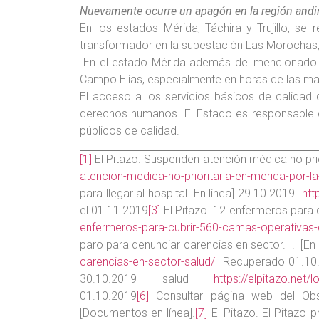
Nuevamente ocurre un apagón en la región andi
En los estados Mérida, Táchira y Trujillo, se
transformador en la subestación Las Morochas,
En el estado Mérida además del mencionado apa
Campo Elías, especialmente en horas de las mañ
El acceso a los servicios básicos de calidad 
derechos humanos. El Estado es responsable de 
públicos de calidad.
[1]
El Pitazo. Suspenden atención médica no prio
atencion-medica-no-prioritaria-en-merida-por-l
para llegar al hospital. En línea] 29.10.2019
htt
el 01.11.2019
[3]
El Pitazo. 12 enfermeros para c
enfermeros-para-cubrir-560-camas-operativas-cu
paro para denunciar carencias en sector. . [En
carencias-en-sector-salud/
Recuperado 01.10
30.10.2019 salud
https://elpitazo.net
01.10.2019
[6]
Consultar página web del Obse
[Documentos en línea].
[7]
El Pitazo. El Pitazo p