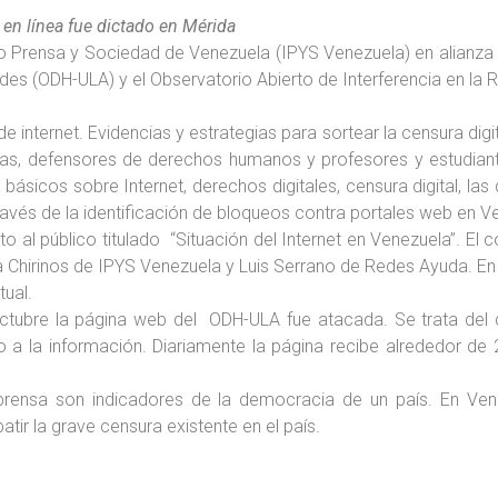
 en línea fue dictado en Mérida
uto Prensa y Sociedad de Venezuela (IPYS Venezuela) en alianza
s (ODH-ULA) y el Observatorio Abierto de Interferencia en la Re
 de internet. Evidencias y estrategias para sortear la censura digi
stas, defensores de derechos humanos y profesores y estudian
ásicos sobre Internet, derechos digitales, censura digital, las d
 través de la identificación de bloqueos contra portales web en V
o al público titulado “Situación del Internet en Venezuela”. El c
 Chirinos de IPYS Venezuela y Luis Serrano de Redes Ayuda. En e
ual.
ctubre la página web del ODH-ULA fue atacada. Se trata del c
 a la información. Diariamente la página recibe alrededor de 
e prensa son indicadores de la democracia de un país. En V
tir la grave censura existente en el país.