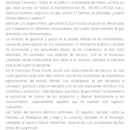
opositora.
“Llevamos 15 días en el Edificio La Esmeralda del Paseo La Feria sin
gas, hace un mes se realizó la transferencia por Bs. 700.000 a PDVSA Gas y
hasta el momento seguimos sin gas, somos 27 familias las afectadas, ¿cuánto
tiempo debemos esperar?”
María de Los Ángeles Pérez, periodista ULA
La misma situación es denunciada
por ciudadanos en diferentes comunidades, las cuales tienen contrato de gas
doméstico con dicha empresa.
La escasez de gasolina y gasoil en el estado Mérida se ha incrementado,
causando preocupación en los conductores. El transporte público y privado
ha disminuido y las actividades diarias de los ciudadanos se han visto
afectadas. En promedio, una estación de servicio, sólo en el municipio
Libertador recibe combustible dos veces a la semana, cantidad insuficiente
para poder suplir la demanda.
En el municipio Rivas Dávila, existe una única estación de servicio, la cual
surte gasolina cada ocho días, este es uno de los municipios de importancia
agroindustrial del estado Mérida. Los ciudadanos se ven obligados a
conseguir gasolina a precios elevados y en divisas para poder distribuir sus
cosechas y productos. Cabe destacar, que estos “pagos extras” se trasladan a
la estructura de costos de los productos y afectan directamente a los
consumidores, especialmente aquellos que no cuentan con ingresos
suficientes.
Las fallas del servicio eléctrico continúan. En algunos sectores como La
Floresta, La Pedregosa alta y baja y la Lumonty, ubicadas en el municipio
Libertador, el servicio falla al menos tres veces al día, con un promedio de diez
horas de suspensión.