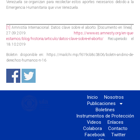
Venezuela se organizan para recolectar estos aportes necesarios debido a la
Emergencia Humanitaria que vive Venezuela.
[1]
Amnistía Internacional. Datos clave sobre el aborto. [Documento en línea].
27.09.2019.
https://www.es.amnesty.org/en-que-
estamos/blog/historia/articulo/datos-clave-sobre-el-aborto/
Recuperado el
18.10.2019
Boletin disponible en: https://mailchi.mp/f619cb8c3806/boletn-andino-de-
derechos-humanos-n-16
Inicio
Nosotros
Publicaciones
Boletines
Instrumentos de Protección
Videos
Enlaces
Colabora
Contacto
Facebook
Twitter