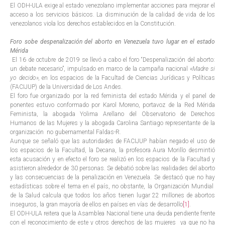
El ODH-ULA exige al estado venezolano implementar acciones para mejorar el
acceso a los servicios básicos. La disminución de la calidad de vida de los
venezolanos viola los derechos establecidos en la Constitución.
Foro sobe despenalización del aborto en Venezuela tuvo lugar en el estado
Mérida
El 16 de octubre de 2019 se llevó a cabo el foro “Despenalización del aborto:
un debate necesario”, impulsado en marco de la campaña nacional «
Madre si
yo decido»,
en los espacios de la Facultad de Ciencias Jurídicas y Políticas
(FACIJUP) de la Universidad de Los Andes.
El foro fue organizado por la red feminista del estado Mérida y el panel de
ponentes estuvo conformado por Karol Moreno, portavoz de la Red Mérida
Feminista, la abogada Yolima Arellano del Observatorio de Derechos
Humanos de las Mujeres y la abogada Carolina Santiago representante de la
organización no gubernamental Faldas-R.
Aunque se señaló que las autoridades de FACIJUP habían negado el uso de
los espacios de la Facultad, la Decana, la profesora Aura Morillo desmintió
esta acusación y en efecto el foro se realizó en los espacios de la Facultad y
asistieron alrededor de 30 personas. Se debatió sobre las realidades del aborto
y las consecuencias de la penalización en Venezuela. Se destacó que no hay
estadísticas sobre el tema en el país, no obstante, la Organización Mundial
de la Salud calcula que todos los años tienen lugar 22 millones de abortos
inseguros, la gran mayoría de ellos en países en vías de desarrollo
[1]
.
El ODH-ULA reitera que la Asamblea Nacional tiene una deuda pendiente frente
con el reconocimiento de este y otros derechos de las mujeres ya que no ha