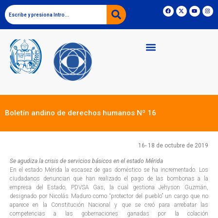
Boletín andino de derechos humanos Nº 16
16- 18 de octubre de 2019
Se agudiza la crisis de servicios básicos en el estado Mérida
En el estado Mérida la escasez de gas doméstico se ha incrementado. Los
ciudadanos denuncian que han realizado el pago de las bombonas a la
empresa del Estado, PDVSA Gas, la cual gestiona Jehyson Guzmán,
designado por Nicolás Maduro como “protector del pueblo” un cargo que no
aparece en la Constitución Nacional y que se creó para arrebatar las
competencias a las gobernaciones ganadas por la colación