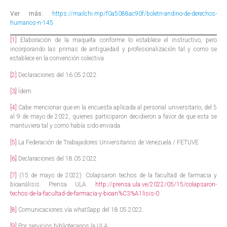
Ver más:
https://mailchi.mp/f0a5088ac90f/boletn-andino-de-derechos-
humanos-n-145
[1]
Elaboración de la maqueta conforme lo establece el instructivo, pero
incorporando las primas de antigüedad y profesionalización tal y como se
establece en la convención colectiva.
[2]
Declaraciones del 16.05.2022.
[3]
Ídem.
[4]
Cabe mencionar que en la encuesta aplicada al personal universitario, del 5
al 9 de mayo de 2022, quienes participaron decidieron a favor de que esta se
mantuviera tal y como había sido enviada.
[5]
La Federación de Trabajadores Universitarios de Venezuela / FETUVE
[6]
Declaraciones del 18.05.2022.
[7]
(15 de mayo de 2022). Colapsaron techos de la facultad de farmacia y
bioanálisis. Prensa ULA.
http://prensa.ula.ve/2022/05/15/colapsaron-
techos-de-la-facultad-de-farmacia-y-bioan%C3%A1lisis-0
[8]
Comunicaciones vía whatSapp del 18.05.2022.
[9]
Por servicios bibliotecarios la ULA.