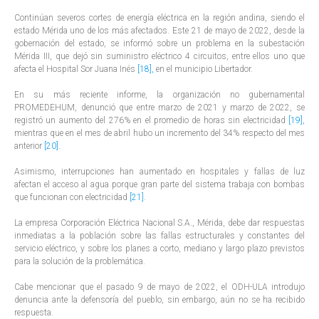
Continúan severos cortes de energía eléctrica en la región andina, siendo el
estado Mérida uno de los más afectados. Este 21 de mayo de 2022, desde la
gobernación del estado, se informó sobre un problema en la subestación
Mérida III, que dejó sin suministro eléctrico 4 circuitos, entre ellos uno que
afecta el Hospital Sor Juana Inés
[18]
,
en el municipio Libertador.
En su más reciente informe, la organización no gubernamental
PROMEDEHUM, denunció que entre marzo de 2021 y marzo de 2022, se
registró un aumento del 276% en el promedio de horas sin electricidad
[19]
,
mientras que en el mes de abril hubo un incremento del 34% respecto del mes
anterior
[20]
.
Asimismo, interrupciones han aumentado en hospitales y fallas de luz
afectan el acceso al agua porque gran parte del sistema trabaja con bombas
que funcionan con electricidad
[21]
.
La empresa Corporación Eléctrica Nacional S.A., Mérida, debe dar respuestas
inmediatas a la población sobre las fallas estructurales y constantes del
servicio eléctrico, y sobre los planes a corto, mediano y largo plazo previstos
para la solución de la problemática.
Cabe mencionar que el pasado 9 de mayo de 2022, el ODH-ULA introdujo
denuncia ante la defensoría del pueblo, sin embargo, aún no se ha recibido
respuesta.