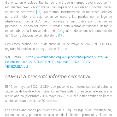
Gutiérrez, en el estado Táchira, denunció que un grupo aproximado de 14
estudiantes de educación media, han ingresado a la sede en 2 oportunidades
causando destrozos
[15]
. Asimismo, recientemente, delincuentes robaron
parte del motor y la caja de un vehículo, y las puertas con el logo de
identificación de la ULA fueron robadas y sustituidas por otras recién
pintadas, pudiendo ser estas utilizadas para realizar actividades ilícitas y
responsabilizar a la universidad
[16]
. De igual modo denunció la sustracción
de 13 computadoras de un laboratorio
[17]
.
Con estos hechos, del 1º de enero al 19 de mayo de 2022, el ODH-ULA
registra
30
incidentes de seguridad en la ULA.
Ver más:
https://www.uladdhh.org.ve/wp-content/uploads/2022/04/3.-
Reporte-marzo-2022-SITUACION-DE-LAS-UNIVERSIDADES-EN-
VENEZUELA.pdf
ODH-ULA presentó informe semestral
El 19 de mayo de 2022, el ODH-ULA presentó su informe semestral sobre la
situación de los derechos humanos en Venezuela, con especial referencia a la
región andina (diciembre 2021/mayo 2022), el cual fue transmitido en línea y
contó con la asistencia de 70 personas.
Los temas abordados por miembros de su equipo legal y de investigación,
fueron casos y patrones de violación de la libertad personal y el debido