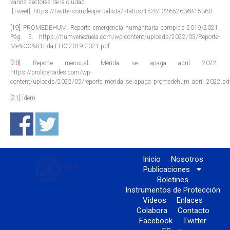
varios sectores de la ciudad.
[Tweet]. https://twitter.com/leoperiodista/status/1528132652636815360
[19]
PROMEDEHUM. Reporte emergencia humanitaria compleja 2019/2021.
Pág. 5.
https://humvenezuela.com/wp-content/uploads/2022/05/Reporte-
Me%CC%81rida-EHC-2019-2021.pdf
[20]
Reporte mensual Mérida se apaga abril 2022.
https://prolibertades.com/wp-
content/uploads/2022/05/reporte_merida_se_apaga_promedehum_abril_2022.pd
[21]
Ídem.
Inicio
Nosotros
Publicaciones
Boletines
Instrumentos de Protección
Videos
Enlaces
Colabora
Contacto
Facebook
Twitter