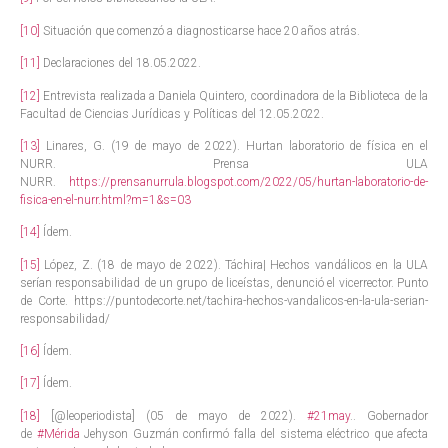
[10]
Situación que comenzó a diagnosticarse hace 20 años atrás.
[11]
Declaraciones del 18.05.2022.
[12]
Entrevista realizada a Daniela Quintero, coordinadora de la Biblioteca de la
Facultad de Ciencias Jurídicas y Políticas del 12.05.2022.
[13]
Linares, G. (19 de mayo de 2022). Hurtan laboratorio de física en el
NURR. Prensa ULA
NURR.
https://prensanurrula.blogspot.com/2022/05/hurtan-laboratorio-de-
fisica-en-el-nurr.html?m=1&s=03
[14]
Ídem.
[15]
López, Z. (18 de mayo de 2022). Táchira| Hechos vandálicos en la ULA
serían responsabilidad de un grupo de liceístas, denunció el vicerrector. Punto
de Corte. https://puntodecorte.net/tachira-hechos-vandalicos-en-la-ula-serian-
responsabilidad/
[16]
Ídem.
[17]
Ídem.
[18]
[@leoperiodista] (05 de mayo de 2022).
#21may
.. Gobernador
de
#Mérida
Jehyson Guzmán confirmó falla del sistema eléctrico que afecta