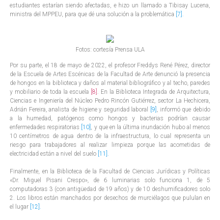
estudiantes estarían siendo afectadas, e hizo un llamado a Tibisay Lucena,
ministra del MPPEU, para que dé una solución a la problemática
[7]
.
Fotos: cortesía Prensa ULA
Por su parte, el 18 de mayo de 2022, el profesor Freddys René Pérez, director
de la Escuela de Artes Escénicas de la Facultad de Arte denunció la presencia
de hongos en la biblioteca y daños al material bibliográfico y al techo, paredes
y mobiliario de toda la escuela
[8]
. En la Biblioteca Integrada de Arquitectura,
Ciencias e Ingeniería del Núcleo Pedro Rincón Gutiérrez, sector La Hechicera,
Adrián Fereira, analista de higiene y seguridad laboral
[9]
, informó que debido
a la humedad, patógenos como hongos y bacterias podrían causar
enfermedades respiratorias
[10]
, y que en la última inundación hubo al menos
10 centímetros de agua dentro de la infraestructura, lo cual representa un
riesgo para trabajadores al realizar limpieza porque las acometidas de
electricidad están a nivel del suelo
[11]
.
Finalmente, en la Biblioteca de la Facultad de Ciencias Jurídicas y Políticas
«Dr. Miguel Pisani Crespo», de 6 luminarias solo funciona 1, de 5
computadoras 3 (con antigüedad de 19 años) y de 10 deshumificadores solo
2. Los libros están manchados por desechos de murciélagos que pululan en
el lugar
[12]
.