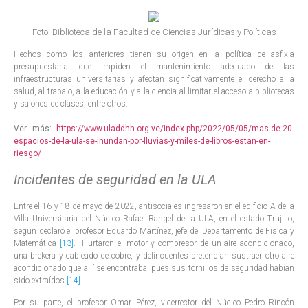
Foto: Biblioteca de la Facultad de Ciencias Jurídicas y Políticas
Hechos como los anteriores tienen su origen en la política de asfixia
presupuestaria que impiden el mantenimiento adecuado de las
infraestructuras universitarias y afectan significativamente el derecho a la
salud, al trabajo, a la educación y a la ciencia al limitar el acceso a bibliotecas
y salones de clases, entre otros.
Ver más:
https://www.uladdhh.org.ve/index.php/2022/05/05/mas-de-20-
espacios-de-la-ula-se-inundan-por-lluvias-y-miles-de-libros-estan-en-
riesgo/
Incidentes de seguridad en la ULA
Entre el 16 y 18 de mayo de 2022, antisociales ingresaron en el edificio A de la
Villa Universitaria del Núcleo Rafael Rangel de la ULA, en el estado Trujillo,
según declaró el profesor Eduardo Martínez, jefe del Departamento de Física y
Matemática
[13]
. Hurtaron el motor y compresor de un aire acondicionado,
una brekera y cableado de cobre, y delincuentes pretendían sustraer otro aire
acondicionado que allí se encontraba, pues sus tornillos de seguridad habían
sido extraídos
[14]
.
Por su parte, el profesor Omar Pérez, vicerrector del Núcleo Pedro Rincón