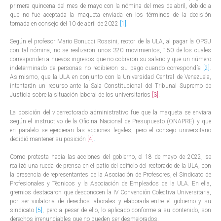
primera quincena del mes de mayo con la nómina del mes de abril, debido a
que no fue aceptada la maqueta enviada en los términos de la decisión
tomada en consejo del 10 de abril de 2022
[1]
.
Según el profesor Mario Bonucci Rossini, rector de la ULA, al pagar la OPSU
con tal nómina, no se realizaron unos 320 movimientos, 150 de los cuales
corresponden a nuevos ingresos que no cobraron su salario y que un número
indeterminado de personas no recibieron su pago cuando correspondía
[2]
.
Asimismo, que la ULA en conjunto con la Universidad Central de Venezuela,
intentarán un recurso ante la Sala Constitucional del Tribunal Supremo de
Justicia sobre la situación laboral de los universitarios
[3]
.
La posición del vicerrectorado administrativo fue que la maqueta se enviara
según el instructivo de la Oficina Nacional de Presupuesto (ONAPRE) y que
en paralelo se ejercieran las acciones legales, pero el consejo universitario
decidió mantener su posición
[4]
.
Como protesta hacia las acciones del gobierno, el 18 de mayo de 2022, se
realizó una rueda de prensa en el patio del edificio del rectorado de la ULA, con
la presencia de representantes de la Asociación de Profesores, el Sindicato de
Profesionales y Técnicos y la Asociación de Empleados de la ULA. En ella,
gremios destacaron que desconocen la IV Convención Colectiva Universitaria,
por ser violatoria de derechos laborales y elaborada entre el gobierno y su
sindicato
[5]
, pero a pesar de ello, lo aplicado conforme a su contenido, son
derechos irrenunciables que no pueden ser desmejorados.