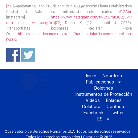
[21]
[@palpitartrujillano] (12 de abril de 2022).¡Atención! Planta Potabilizadora
Ciudad de Valera es militarizada este martes
#12Abr
.
[Instagram]
https://www.instagram.com/tv/CcQmtOCJ25V/?
utm_source=ig_web_copy_link
[22]
Durán, K. (12 de abril de 2022).
Transportistas boconeses declaran «hora
O».
https://diariodelosandes.com/site/transportistas-boconeses-declaran-
hora-o/
Inicio
Nosotros
Publicaciones
Boletines
Instrumentos de Protección
Videos
Enlaces
Colabora
Contacto
Facebook
Twitter
ES
Observatorio de Derechos Humanos ULA. Todos los derechos reservados. |
Todos los derechos reservados | Copyright © 2026