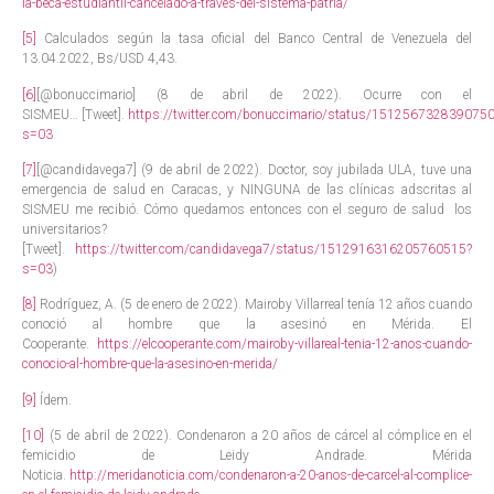
la-beca-estudiantil-cancelado-a-traves-del-sistema-patria/
[5]
Calculados según la tasa oficial del Banco Central de Venezuela del
13.04.2022, Bs/USD 4,43.
[6]
[
@bonuccimario
]
(8 de abril de 2022). Ocurre con el
SISMEU…
[Tweet].
https://twitter.com/bonuccimario/status/151256732839075
s=03
[7]
[@candidavega7] (9 de abril de 2022). Doctor, soy jubilada ULA, tuve una
emergencia de salud en Caracas, y NINGUNA de las clínicas adscritas al
SISMEU me recibió. Cómo quedamos entonces con el seguro de salud los
universitarios?
[Tweet].
https://twitter.com/candidavega7/status/1512916316205760515?
s=03
)
[8]
Rodríguez, A. (5 de enero de 2022). Mairoby Villarreal tenía 12 años cuando
conoció al hombre que la asesinó en Mérida. El
Cooperante.
https://elcooperante.com/mairoby-villareal-tenia-12-anos-cuando-
conocio-al-hombre-que-la-asesino-en-merida/
[9]
Ídem.
[10]
(5 de abril de 2022). Condenaron a 20 años de cárcel al cómplice en el
femicidio de Leidy Andrade. Mérida
Noticia.
http://meridanoticia.com/condenaron-a-20-anos-de-carcel-al-complice-