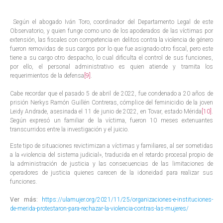
Según el abogado Iván Toro, coordinador del Departamento Legal de este
Observatorio, y quien funge como uno de los apoderados de las víctimas por
extensión, las fiscales con competencia en delitos contra la violencia de género
fueron removidas de sus cargos por lo que fue asignado otro fiscal, pero este
tiene a su cargo otro despacho, lo cual dificulta el control de sus funciones,
por ello, el personal administrativo es quien atiende y tramita los
requerimientos de la defensa
[9]
.
Cabe recordar que el pasado 5 de abril de 2022, fue condenado a 20 años de
prisión Nerkys Ramón Guillén Contreras, cómplice del feminicidio de la joven
Leidy Andrade, asesinada el 11 de junio de 2022, en Tovar, estado Mérida
[10]
.
Según expresó un familiar de la víctima, fueron 10 meses extenuantes
transcurridos entre la investigación y el juicio.
Este tipo de situaciones revictimizan a víctimas y familiares, al ser sometidas
a la «violencia del sistema judicial», traducida en el retardo procesal propio de
la administración de justicia y las consecuencias de las limitaciones de
operadores de justicia quienes carecen de la idoneidad para realizar sus
funciones.
Ver más:
https://ulamujer.org/2021/11/25/organizaciones-e-instituciones-
de-merida-protestaron-para-rechazar-la-violencia-contras-las-mujeres/