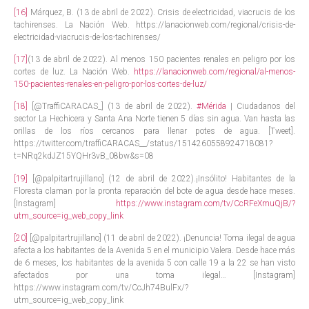
[16]
Márquez, B. (13 de abril de 2022). Crisis de electricidad, viacrucis de los
tachirenses. La Nación Web. https://lanacionweb.com/regional/crisis-de-
electricidad-viacrucis-de-los-tachirenses/
[17]
(13 de abril de 2022). Al menos 150 pacientes renales en peligro por los
cortes de luz. La Nación Web.
https://lanacionweb.com/regional/al-menos-
150-pacientes-renales-en-peligro-por-los-cortes-de-luz/
[18]
[@TraffiCARACAS_] (13 de abril de 2022).
#Mérida
| Ciudadanos del
sector La Hechicera y Santa Ana Norte tienen 5 días sin agua. Van hasta las
orillas de los ríos cercanos para llenar potes de agua. [Tweet].
https://twitter.com/traffiCARACAS__/status/1514260558924718081?
t=NRq2kdJZ15YQHr3vB_08bw&s=08
[19]
[@palpitartrujillano] (12 de abril de 2022).¡Insólito! Habitantes de la
Floresta claman por la pronta reparación del bote de agua desde hace meses.
[Instagram]
https://www.instagram.com/tv/CcRFeXmuQjB/?
utm_source=ig_web_copy_link
[20]
[@palpitartrujillano] (11 de abril de 2022). ¡Denuncia! Toma ilegal de agua
afecta a los habitantes de la Avenida 5 en el municipio Valera. Desde hace más
de 6 meses, los habitantes de la avenida 5 con calle 19 a la 22 se han visto
afectados por una toma ilegal… [Instagram]
https://www.instagram.com/tv/CcJh74BulFx/?
utm_source=ig_web_copy_link