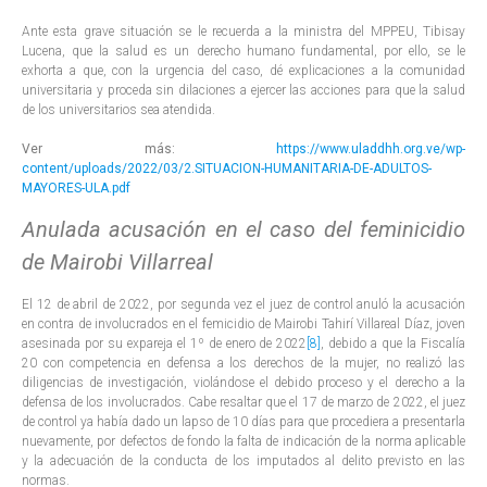
Ante esta grave situación se le recuerda a la ministra del MPPEU, Tibisay
Lucena, que la salud es un derecho humano fundamental, por ello, se le
exhorta a que, con la urgencia del caso, dé explicaciones a la comunidad
universitaria y proceda sin dilaciones a ejercer las acciones para que la salud
de los universitarios sea atendida.
Ver más:
https://www.uladdhh.org.ve/wp-
content/uploads/2022/03/2.SITUACION-HUMANITARIA-DE-ADULTOS-
MAYORES-ULA.pdf
Anulada acusación en el caso del feminicidio
de Mairobi Villarreal
El 12 de abril de 2022, por segunda vez el juez de control anuló la acusación
en contra de involucrados en el femicidio de Mairobi Tahirí Villareal Díaz, joven
asesinada por su expareja el 1º de enero de 2022
[8]
, debido a que la Fiscalía
20 con competencia en defensa a los derechos de la mujer, no realizó las
diligencias de investigación, violándose el debido proceso y el derecho a la
defensa de los involucrados. Cabe resaltar que el 17 de marzo de 2022, el juez
de control ya había dado un lapso de 10 días para que procediera a presentarla
nuevamente, por defectos de fondo la falta de indicación de la norma aplicable
y la adecuación de la conducta de los imputados al delito previsto en las
normas.