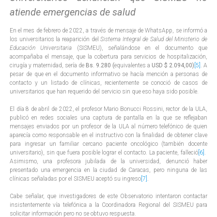
atiende emergencias de salud
En el mes de febrero de 2022, a través de mensaje de WhatsApp, se informó a
los universitarios la reaparición del
Sistema Integral de Salud del Ministerio de
Educación Universitaria
(SISMEU), señalándose en el documento que
acompañaba el mensaje, que la cobertura para servicios de hospitalización,
cirugía y maternidad, sería de
Bs. 9.280 (
equivalentes a
USD $ 2.094,00)
[5]
. A
pesar de que en el documento informativo se hacía mención a personas de
contacto y un listado de clínicas, recientemente se conoció de casos de
universitarios que han requerido del servicio sin que eso haya sido posible.
El día 8 de abril de 2022, el profesor Mario Bonucci Rossini, rector de la ULA,
publicó en redes sociales una captura de pantalla en la que se reflejaban
mensajes enviados por un profesor de la ULA al número telefónico de quien
aparecía como responsable en el instructivo con la finalidad de obtener clave
para ingresar un familiar cercano paciente oncológico (también docente
universitario), sin que fuera posible lograr el contacto. La paciente, falleció
[6]
.
Asimismo, una profesora jubilada de la universidad, denunció haber
presentado una emergencia en la ciudad de Caracas, pero ninguna de las
clínicas señaladas por el SISMEU aceptó su ingreso
[7]
.
Cabe señalar, que investigadores de este Observatorio intentaron contactar
insistentemente vía telefónica a la Coordinadora Regional del SISMEU para
solicitar información pero no se obtuvo respuesta.