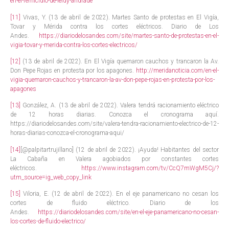
en-el-femicidio-de-leidy-andrade
[11]
Vivas, Y. (13 de abril de 2022). Martes Santo de protestas en El Vigía,
Tovar y Mérida contra los cortes eléctricos. Diario de Los
Andes.
https://diariodelosandes.com/site/martes-santo-de-protestas-en-el-
vigia-tovar-y-merida-contra-los-cortes-electricos/
[12]
(13 de abril de 2022). En El Vigía quemaron cauchos y trancaron la Av.
Don Pepe Rojas en protesta por los apagones.
http://meridanoticia.com/en-el-
vigia-quemaron-cauchos-y-trancaron-la-av-don-pepe-rojas-en-protesta-por-los-
apagones
[13]
González, A. (13 de abril de 2022). Valera tendrá racionamiento eléctrico
de 12 horas diarias. Conozca el cronograma aquí.
https://diariodelosandes.com/site/valera-tendra-racionamiento-electrico-de-12-
horas-diarias-conozca-el-cronograma-aqui/
[14]
[@
palpitartrujillano] (12 de abril de 2022). ¡Ayuda! Habitantes del sector
La Cabaña en Valera agobiados por constantes cortes
eléctricos.
https://www.instagram.com/tv/CcQ7mWgM5Cj/?
utm_source=ig_web_copy_link
[15]
Viloria, E. (12 de abril de 2022). En el eje panamericano no cesan los
cortes de fluido eléctrico. Diario de los
Andes.
https://diariodelosandes.com/site/en-el-eje-panamericano-no-cesan-
los-cortes-de-fluido-electrico/