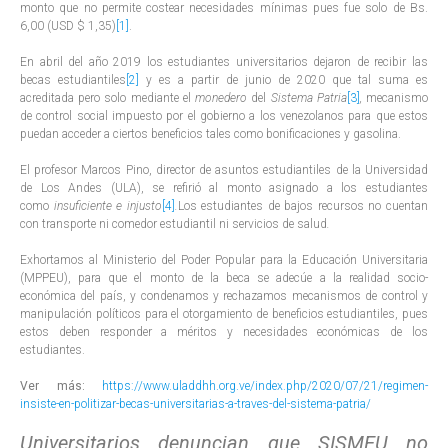
monto que no permite costear necesidades mínimas pues fue solo de Bs.
6,00 (USD $ 1,35)
[1]
.
En abril del año 2019 los estudiantes universitarios dejaron de recibir las
becas estudiantiles
[2]
y es a partir de junio de 2020 que tal suma es
acreditada pero solo mediante el
monedero
del
Sistema Patria
[3]
,
mecanismo
de control social impuesto por el gobierno a los venezolanos para que estos
puedan acceder a ciertos beneficios tales como bonificaciones y gasolina.
El profesor Marcos Pino, director de asuntos estudiantiles de la Universidad
de Los Andes (ULA), se refirió al monto asignado a los estudiantes
como
insuficiente e injusto
[4]
.
Los estudiantes de bajos recursos no cuentan
con transporte ni comedor estudiantil ni servicios de salud
.
Exhortamos al Ministerio del Poder Popular para la Educación Universitaria
(MPPEU), para que el monto de la beca se adecúe a la realidad socio-
económica del país, y condenamos y rechazamos mecanismos de control y
manipulación políticos para el otorgamiento de beneficios estudiantiles, pues
estos deben responder a méritos y necesidades económicas de los
estudiantes.
Ver más:
https://www.uladdhh.org.ve/index.php/2020/07/21/regimen-
insiste-en-politizar-becas-universitarias-a-traves-del-sistema-patria/
Universitarios denuncian que SISMEU no