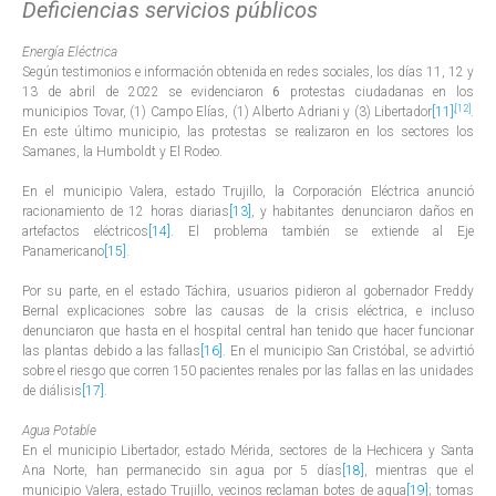
Deficiencias servicios públicos
Energía Eléctrica
Según testimonios e información obtenida en redes sociales, los días 11, 12 y
13 de abril de 2022 se evidenciaron
6
protestas ciudadanas en los
,
[12]
municipios Tovar, (1) Campo Elías, (1) Alberto Adriani y (3) Libertador
[11]
.
En este último municipio, las protestas se realizaron en los sectores los
Samanes, la Humboldt y El Rodeo.
En el municipio Valera, estado Trujillo, la Corporación Eléctrica anunció
racionamiento de 12 horas diarias
[13]
, y habitantes denunciaron daños en
artefactos eléctricos
[14]
. El problema también se extiende al Eje
Panamericano
[15]
.
Por su parte, en el estado Táchira, usuarios pidieron al gobernador Freddy
Bernal explicaciones sobre las causas de la crisis eléctrica, e incluso
denunciaron que hasta en el hospital central han tenido que hacer funcionar
las plantas debido a las fallas
[16]
. En el municipio San Cristóbal, se advirtió
sobre el riesgo que corren 150 pacientes renales por las fallas en las unidades
de diálisis
[17]
.
Agua Potable
En el municipio Libertador, estado Mérida, sectores de la Hechicera y Santa
Ana Norte, han permanecido sin agua por 5 días
[18]
, mientras que el
municipio Valera, estado Trujillo, vecinos reclaman botes de agua
[19]
; tomas