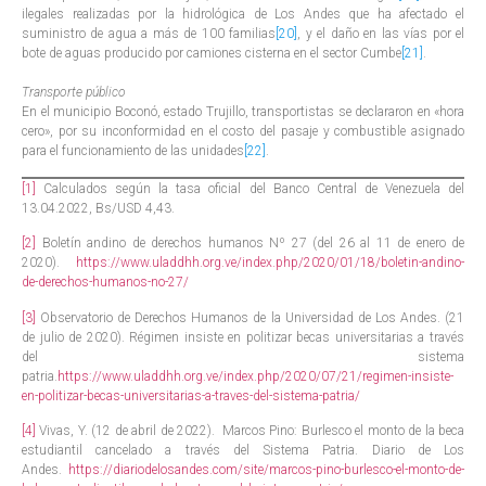
ilegales realizadas por la hidrológica de Los Andes que ha afectado el
suministro de agua a más de 100 familias
[20]
, y el daño en las vías por el
bote de aguas producido por camiones cisterna en el sector Cumbe
[21]
.
Transporte público
En el municipio Boconó, estado Trujillo, transportistas se declararon en «hora
cero», por su inconformidad en el costo del pasaje y combustible asignado
para el funcionamiento de las unidades
[22]
.
[1]
Calculados según la tasa oficial del Banco Central de Venezuela del
13.04.2022, Bs/USD 4,43.
[2]
Boletín andino de derechos humanos Nº 27 (del 26 al 11 de enero de
2020).
https://www.uladdhh.org.ve/index.php/2020/01/18/boletin-andino-
de-derechos-humanos-no-27/
[3]
Observatorio de Derechos Humanos de la Universidad de Los Andes. (21
de julio de 2020). Régimen insiste en politizar becas universitarias a través
del sistema
patria.
https://www.uladdhh.org.ve/index.php/2020/07/21/regimen-insiste-
en-politizar-becas-universitarias-a-traves-del-sistema-patria/
[4]
Vivas, Y. (12 de abril de 2022). Marcos Pino: Burlesco el monto de la beca
estudiantil cancelado a través del Sistema Patria. Diario de Los
Andes.
https://diariodelosandes.com/site/marcos-pino-burlesco-el-monto-de-