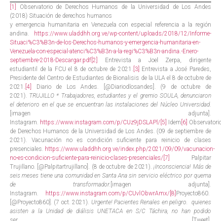
[1]
Observatorio de Derechos Humanos de la Universidad de Los Andes
(2018) Situación de derechos humanos
y emergencia humanitaria en Venezuela con especial referencia a la región
andina.
https://www.uladdhh.org.ve/wp-content/uploads/2018/12/Informe-
Situaci%C3%B3n-de-los-Derechos-humanos-y-emergencia-humanitaria-en-
Venezuela-con-especial-atenci%C3%B3n-a-la-regi%C3%B3n-andina.-Enero-
septiembre-2018-Descargar.pdf
[2]
Entrevista a Joel Zerpa, dirigente
estudiantil de la FCU el 8 de octubre de 2021.
[3]
Entrevista a José Paredes,
Presidente del Centro de Estudiantes de Bionalisis de la ULA el 8 de octubre de
2021.
[4]
Diario de Los Andes. [@Diariodlosandes]. (9 de octubre de
2021).
TRUJILLO * Trabajadores, estudiantes y el gremio SOULA, denunciaron
el deterioro en el que se encuentran las instalaciones del Núcleo Universidad
.
[imagen adjunta].
Instagram.
https://www.instagram.com/p/CUz9jDSLAPl/
[5]
Idem
[6]
Observatori
de Derechos Humanos de la Universidad de Los Andes. (09 de septiembre de
2021). Vacunación no es condición suficiente para reinicio de clases
presenciales.
https://www.uladdhh.org.ve/index.php/2021/09/09/vacunacion-
no-es-condicion-suficiente-para-reinicio-clases-presenciales/
[7]
Palpitar
Trujillano. [@Palpitartrujillano]. (8 de octubre de 2021).
¡Inconsciencia! Más de
seis meses tiene una comunidad en Santa Ana sin servicio eléctrico por quema
de transformador.
[imagen adjunta].
Instagram.
https://www.instagram.com/p/CUvlObwrAmx/
[8]
Proyecto860.
[@Proyecto860]. (7 oct. 2021).
Urgente! Pacientes Renales en peligro. quienes
asisten a la Unidad de diálisis UNETACA en S/C Táchira, no han podido
ser.
[Tweet].