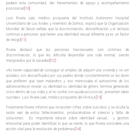
padece esta comunidad, dar herramientas de apoyo y acompañamiento
psicosocial
[10]
.
Luis Rivera Leal, médico psiquiatra del Instituto Autónomo Hospital
Universitario de Los Andes y miembro de Somos, explicó que la Organización
Mundial de Salud señala que la discriminación, descalificación y el rechazo
continuo a personas que tienen una identidad sexual diferente ya es un factor
de riesgo
[11]
.
Rivera destacó que las personas transexuales son víctimas de
discriminación, lo que les dificulta desarrollar una vida normal, siendo
marginados por la sociedad
[12]
:
«
No tienen capacidad de conseguir un empleo, de adquirir una vivienda y se ven
aislados, son descalificados por sus padres donde constantemente se les dicen
que prefieren que sean malandros y eso menoscaba el autoestima de los
adolescentes,el revelar su identidad su identidad de género termina generando
crisis dentro de sus vidas y al no contar con ayuda psicosocial, presentan ideas
suicidas
». Luis Rivera Leal, médico psiquiatra del IAHULA
[13]
.
Finalmente Rivera informó que no existen cifras sobre suicidios y se oculta la
razón real de estos fallecimientos, produciéndose el silencio y falta de
soluciones. Es importante educar sobre identidad sexual, y gestión
emocional para poder identificar lo que se siente, lo que Rivera considera una
acción vital para la resolución de problemas
[14]
.