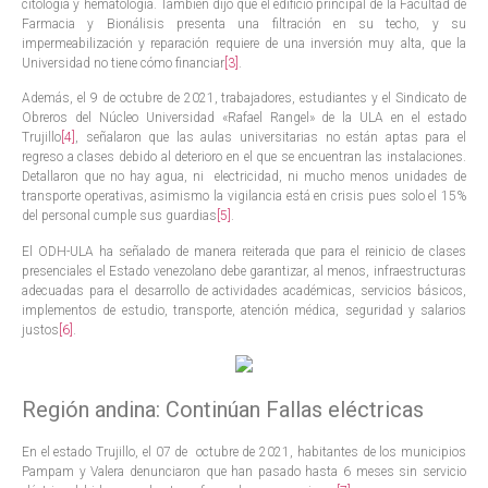
citología y hematología. También dijo que el edificio principal de la Facultad de
Farmacia y Bionálisis presenta una filtración en su techo, y su
impermeabilización y reparación requiere de una inversión muy alta, que la
Universidad no tiene cómo financiar
[3]
.
Además, el 9 de octubre de 2021, trabajadores, estudiantes y el Sindicato de
Obreros del Núcleo Universidad «Rafael Rangel» de la ULA en el estado
Trujillo
[4]
, señalaron que las aulas universitarias no están aptas para el
regreso a clases debido al deterioro en el que se encuentran las instalaciones.
Detallaron que no hay agua, ni electricidad, ni mucho menos unidades de
transporte operativas, asimismo la vigilancia está en crisis pues solo el 15%
del personal cumple sus guardias
[5]
.
El ODH-ULA ha señalado de manera reiterada que para el reinicio de clases
presenciales el Estado venezolano debe garantizar, al menos, infraestructuras
adecuadas para el desarrollo de actividades académicas, servicios básicos,
implementos de estudio, transporte, atención médica, seguridad y salarios
justos
[6]
.
Región andina: Continúan Fallas eléctricas
En el estado Trujillo, el 07 de octubre de 2021, habitantes de los municipios
Pampam y Valera denunciaron que han pasado hasta 6 meses sin servicio