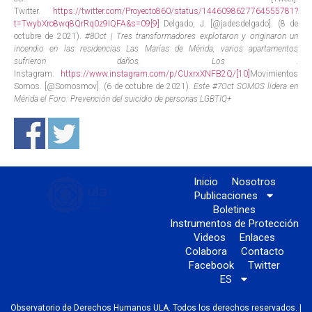
Twitter.
https://twitter.com/Proyecto860/status/1446098627764555781?
t=TwybXro8wq8QrRq0z9IQFA&s=09
[9]
Delgado, J. [@jadesdelgado]. (8 de
octubre de 2021).
#8Oct | Tres transformadores explotaron y originaron un
incendio en las residencias Las Marías de Mérida, varios apartamentos
sufrieron daños. Los
.
Instagram.
https://www.instagram.com/p/CUxrxXNFB2Q/
[10]
Movimientos
Somos. [@Somosmov]. (6 de octubre de 2021).
Este #7Oct SOMOS lidera en
Mérida el Foro: Prevención del suicidio de personas LGBTIQ+
Inicio
Nosotros
Publicaciones
Boletines
Instrumentos de Protección
Videos
Enlaces
Colabora
Contacto
Facebook
Twitter
ES
Observatorio de Derechos Humanos ULA. Todos los derechos reservados. |