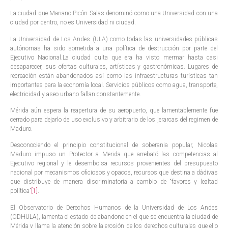
La ciudad que Mariano Picón Salas denominó como una Universidad con una
ciudad por dentro, no es Universidad ni ciudad.
La Universidad de Los Andes (ULA) como todas las universidades públicas
autónomas ha sido sometida a una política de destrucción por parte del
Ejecutivo Nacional.La ciudad culta que era ha visto mermar hasta casi
desaparecer, sus ofertas culturales, artísticas y gastronómicas. Lugares de
recreación están abandonados así como las infraestructuras turísticas tan
importantes para la economía local. Servicios públicos como agua, transporte,
electricidad y aseo urbano fallan constantemente.
Mérida aún espera la reapertura de su aeropuerto, que lamentablemente fue
cerrado para dejarlo de uso exclusivo y arbitrario de los jerarcas del regimen de
Maduro.
Desconociendo el principio constitucional de soberania popular, Nicolas
Maduro impuso un Protector a Merida que arrebató las competencias al
Ejecutivo regional y le desembolsa recursos provenientes del presupuesto
nacional por mecanismos oficiosos y opacos, recursos que destina a dádivas
que distribuye de manera discriminatoria a cambio de “favores y lealtad
política”
[1]
.
El Observatorio de Derechos Humanos de la Universidad de Los Andes
(ODHULA), lamenta el estado de abandono en el que se encuentra la ciudad de
Mérida y llama la atención sobre la erosión de los derechos culturales que ello