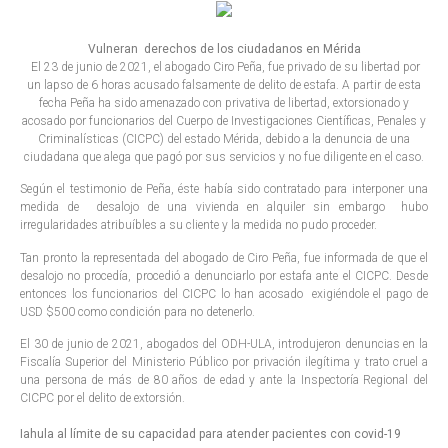
Vulneran derechos de los ciudadanos en Mérida
El 23 de junio de 2021, el abogado Ciro Peña, fue privado de su libertad por
un lapso de 6 horas acusado falsamente de delito de estafa. A partir de esta
fecha Peña ha sido amenazado con privativa de libertad, extorsionado y
acosado por funcionarios del Cuerpo de Investigaciones Científicas, Penales y
Criminalísticas (CICPC) del estado Mérida, debido a la denuncia de una
ciudadana que alega que pagó por sus servicios y no fue diligente en el caso.
Según el testimonio de Peña, éste había sido contratado para interponer una
medida de desalojo de una vivienda en alquiler sin embargo hubo
irregularidades atribuíbles a su cliente y la medida no pudo proceder.
Tan pronto la representada del abogado de Ciro Peña, fue informada de que el
desalojo no procedía, procedió a denunciarlo por estafa ante el CICPC. Desde
entonces los funcionarios del CICPC lo han acosado exigiéndole el pago de
USD $500 como condición para no detenerlo.
El 30 de junio de 2021, abogados del ODH-ULA, introdujeron denuncias en la
Fiscalía Superior del Ministerio Público por privación ilegítima y trato cruel a
una persona de más de 80 años de edad y ante la Inspectoría Regional del
CICPC por el delito de extorsión.
Iahula al límite de su capacidad para atender pacientes con covid-19