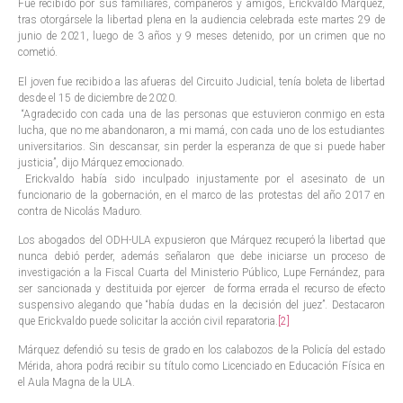
Fue recibido por sus familiares, compañeros y amigos, Erickvaldo Márquez,
tras otorgársele la libertad plena en la audiencia celebrada este martes 29 de
junio de 2021, luego de 3 años y 9 meses detenido, por un crimen que no
cometió.
El joven fue recibido a las afueras del Circuito Judicial, tenía boleta de libertad
desde el 15 de diciembre de 2020.
“Agradecido con cada una de las personas que estuvieron conmigo en esta
lucha, que no me abandonaron, a mi mamá, con cada uno de los estudiantes
universitarios. Sin descansar, sin perder la esperanza de que si puede haber
justicia”, dijo Márquez emocionado.
Erickvaldo había sido inculpado injustamente por el asesinato de un
funcionario de la gobernación, en el marco de las protestas del año 2017 en
contra de Nicolás Maduro.
Los abogados del ODH-ULA expusieron que Márquez recuperó la libertad que
nunca debió perder, además señalaron que debe iniciarse un proceso de
investigación a la Fiscal Cuarta del Ministerio Público, Lupe Fernández, para
ser sancionada y destituida por ejercer de forma errada el recurso de efecto
suspensivo alegando que “había dudas en la decisión del juez”. Destacaron
que Erickvaldo puede solicitar la acción civil reparatoria.
[2]
Márquez defendió su tesis de grado en los calabozos de la Policía del estado
Mérida, ahora podrá recibir su título como Licenciado en Educación Física en
el Aula Magna de la ULA.