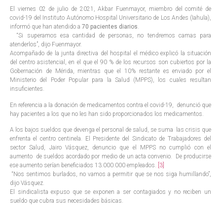
El viernes 02 de julio de 2021, Akbar Fuenmayor, miembro del comité de
covid-19 del Instituto Autónomo Hospital Universitario de Los Andes (Iahula),
informó que han atendido a
70 pacientes diarios
.
“Si superamos esa cantidad de personas, no tendremos camas para
atenderlos”, dijo Fuenmayor.
Acompañado de la junta directiva del hospital el médico explicó la situación
del centro asistencial, en el que el 90 % de los recursos son cubiertos por la
Gobernación de Mérida, mientras que el 10% restante es enviado por el
Ministerio del Poder Popular para la Salud (MPPS), los cuales resultan
insuficientes.
En referencia a la donación de medicamentos contra el covid-19, denunció que
hay pacientes a los que no les han sido proporcionados los medicamentos.
A los bajos sueldos que devenga el personal de salud, se suma las crisis que
enfrenta el centro centinela. El Presidente del Sindicato de Trabajadores del
sector Salud, Jairo Vásquez, denuncio que el MPPS no cumplió con el
aumento de sueldos acordado por medio de un acta convenio. De producirse
ese aumento serían beneficiados 13.000.000 empleados.
[3]
“Nos sentimos burlados, no vamos a permitir que se nos siga humillando”,
dijo Vásquez.
El sindicalista expuso que se exponen a ser contagiados y no reciben un
sueldo que cubra sus necesidades básicas.