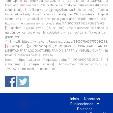
Tam Opinión.
[3]
Entrevista realizada el 01 de julio por el ODH-ULA al
licenciado Jairo Vásquez, Presidente del Sindicato de Trabajadores del sector
Salud Iahula
[4]
Villanueva, M.[@mayevillanueva ] (28 de junio). #Táchira
Gobernadora Laidy Gómez denunció que algunas ONG acuden al Hospital
Central de San Cristóbal para visitar algunas áreas donde toman [ tweet].
https://twitter.com/mayevillanueva/status/1409660091142270978?s=08.
[5]
Sánchez, R.[@Raquelysc ] (29 de junio). Ante la ausencia de estado y
gestión de los gobiernos. la sociedad civil es solidaria. No está bien
generalizar.
Y [ tweet]. https://twitter.com/Raquelysc/status/1409978699752030213.
[6]
Bahoque, J.[@ johnbahoque] (02 de julio). MEDIDA CAUTELAR DE
LIBERTAD PARA LOS DOCTORES RAMÓN IZARRA Y MIGUEL ACUÑA. …En
horas del mediodía de este jueves se
tweet]. https://twitter.com/Raquelysc/status/1409978699752030213. [
instagram] [ imagen adjunta]. https://www.instagram.com/p/CQy-
_AVsOQT/?utm_medium=share_sheet.
Inicio
Nosotros
Publicaciones
Boletines