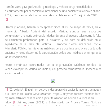
Ramón Izarra y Miguel Acuña, ginecólogo y médico cirujano señalados
presuntamente por el homicidio intencional de una paciente fallecida en el año
2017, fueron excarcelados con medidas cautelares este 01 de julio del 2021.
[6]
Izarra y Acuña, habían sido aprehendidos el 09 de mayo de 2021, en el
municipio Alberto Adriani del estado Mérida, aunque sus abogados
denunciaron una serie de irregularidades durante el proceso tales como la falta
de elementos probatorios para la privativa y del acta de defunción en el
expediente de la presunta víctima. Tampoco fueron recabadas por el
Ministerio Público las historias médicas de las dos intervenciones que tuvo la
paciente, y no se determinó la participación de los dos médicos en ninguna de
las intervenciones.
Pedro Fernández, coordinador de la organización Médicos Unidos de
Venezuela capítulo Mérida, anunció que el proceso demostrará la inocencia de
los imputados.
[1]
(02 de julio). El régimen detuvo y desapareció a Javier Tarazona tras acudir
a la Fiscalía en Falcón.
Monitoreamos.
https://bitlymonitor.com/destacado/el-
regimen-detuvo-y-desaparecio-a-javier-tarazona-tras-acudir-a-la-fiscalia-en-
falcon.
[2]
Jaimes, Jean. (2021). / Entrevistado por Argelys Torres. Noticias