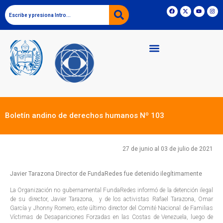
Boletín andino de derechos humanos Nº 103
27 de junio al 03 de julio de 2021
Javier Tarazona Director de FundaRedes fue detenido ilegítimamente
La Organización no gubernamental FundaRedes informó de la detención ilegal
de su director, Javier Tarazona, y de los activistas Rafael Tarazona, Omar
García y Jhonny Romero, este último director del Comité Nacional de Familias
Víctimas de Desapariciones Forzadas en las Costas de Venezuela, luego de