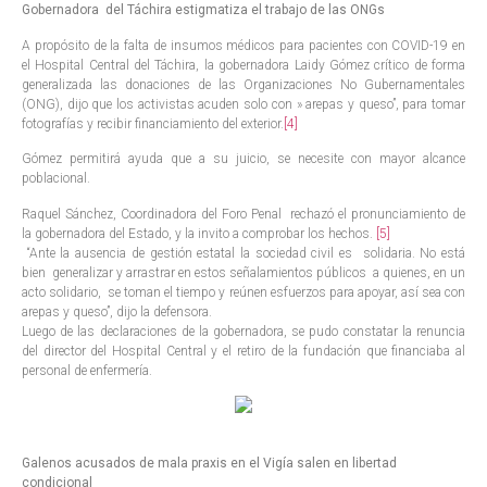
Gobernadora del Táchira estigmatiza el trabajo de las ONGs
A propósito de la falta de insumos médicos para pacientes con COVID-19 en
el Hospital Central del Táchira, la gobernadora Laidy Gómez crítico de forma
generalizada las donaciones de las Organizaciones No Gubernamentales
(ONG), dijo que los activistas acuden solo con » arepas y queso”, para tomar
fotografías y recibir financiamiento del exterior.
[4]
Gómez permitirá ayuda que a su juicio, se necesite con mayor alcance
poblacional.
Raquel Sánchez, Coordinadora del Foro Penal rechazó el pronunciamiento de
la gobernadora del Estado, y la invito a comprobar los hechos.
[5]
“Ante la ausencia de gestión estatal la sociedad civil es solidaria. No está
bien generalizar y arrastrar en estos señalamientos públicos a quienes, en un
acto solidario, se toman el tiempo y reúnen esfuerzos para apoyar, así sea con
arepas y queso”, dijo la defensora.
Luego de las declaraciones de la gobernadora, se pudo constatar la renuncia
del director del Hospital Central y el retiro de la fundación que financiaba al
personal de enfermería.
Galenos acusados de mala praxis en el Vigía salen en libertad
condicional