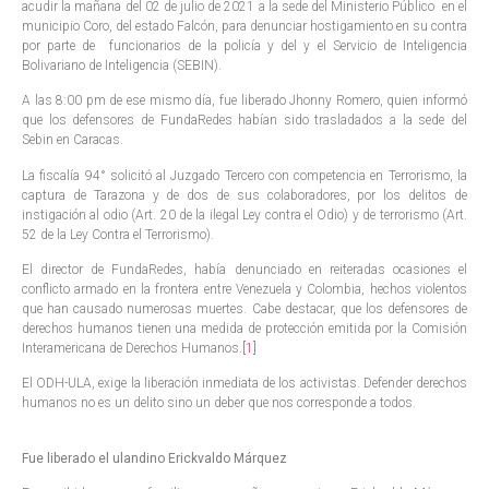
acudir la mañana del 02 de julio de 2021 a la sede del Ministerio Público en el
municipio Coro, del estado Falcón, para denunciar hostigamiento en su contra
por parte de funcionarios de la policía y del y el Servicio de Inteligencia
Bolivariano de Inteligencia (SEBIN).
A las 8:00 pm de ese mismo día, fue liberado Jhonny Romero, quien informó
que los defensores de FundaRedes habían sido trasladados a la sede del
Sebin en Caracas.
La fiscalía 94° solicitó al Juzgado Tercero con competencia en Terrorismo, la
captura de Tarazona y de dos de sus colaboradores, por los delitos de
instigación al odio (Art. 20 de la ilegal Ley contra el Odio) y de terrorismo (Art.
52 de la Ley Contra el Terrorismo).
El director de FundaRedes, había denunciado en reiteradas ocasiones el
conflicto armado en la frontera entre Venezuela y Colombia, hechos violentos
que han causado numerosas muertes. Cabe destacar, que los defensores de
derechos humanos tienen una medida de protección emitida por la Comisión
Interamericana de Derechos Humanos.
[1]
El ODH-ULA, exige la liberación inmediata de los activistas. Defender derechos
humanos no es un delito sino un deber que nos corresponde a todos.
Fue liberado el ulandino Erickvaldo Márquez