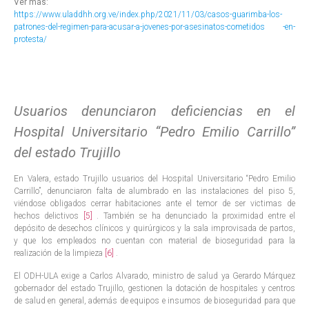
Ver más:
https://www.uladdhh.org.ve/index.php/2021/11/03/casos-guarimba-los-
patrones-del-regimen-para-acusar-a-jovenes-por-asesinatos-cometidos -en-
protesta/
Usuarios denunciaron deficiencias en el
Hospital Universitario “Pedro Emilio Carrillo”
del estado Trujillo
En Valera, estado Trujillo usuarios del Hospital Universitario “Pedro Emilio
Carrillo”, denunciaron falta de alumbrado en las instalaciones del piso 5,
viéndose obligados cerrar habitaciones ante el temor de ser victimas de
hechos delictivos
[5]
. También se ha denunciado la proximidad entre el
depósito de desechos clínicos y quirúrgicos y la sala improvisada de partos,
y que los empleados no cuentan con material de bioseguridad para la
realización de la limpieza
[6]
.
El ODH-ULA exige a Carlos Alvarado, ministro de salud ya Gerardo Márquez
gobernador del estado Trujillo, gestionen la dotación de hospitales y centros
de salud en general, además de equipos e insumos de bioseguridad para que