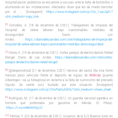
hospitalización pediátrica se encuentra a oscuras ante la falta de bombillos o
alumbrado en las instalaciones. Afectados dicen que les da miedo transitar
por el …. [Instagram]
https://www.instagram.com/p/CXv_1saLQaF/?
utm_medium=copy_link
[6]
González, A. (18 de diciembre de 2021). Trabajadores de limpieza del
Hospital de Valera laboran bajo cuestionables medidas de
bioseguridad. Diario Los
Andes.
https://diariodelosandes.com/site/trabajadores-de-limpieza-del-
hospital-de-valera-laboran-bajo-cuestionables-medidas-de-bioseguridad/
[7]
Viloria, E. (19 de diciembre de 2021). Cortes parejos de electricidad en Rafael
Rangel. Diario de Loa Andes.
https://diariodelosandes.com/site/cortes-
parejos-de-electricidad-en-rafael-rangel/
[8]
[@leoperiodista] (21 de diciembre, 2021) Vecinos del sector Sta Ana Norte
trancan paso vehicular frente al depósito de Aguas de
#Mérida
(puente
Albarregas- vía La Milagrosa) en reclamo a la falta de suministro del preciado
líquido. Se siente (sic) burlado por esta situación. [Instagram]
https://www.instagram.com/p/CXwPzeXuhWG/?utm_medium=share_sheet
[9]
Rodríguez, M. (17 de diciembre de 2021). Un guardia nacional agrede a un
hombre que protestaba por gasolina en Mérida. El Pitazo.
https://t.co/n6B46XNyUC
[10]
Palmar, Y. (20 de diciembre de 2021). Usuarios de la E/S Buenos Aires en