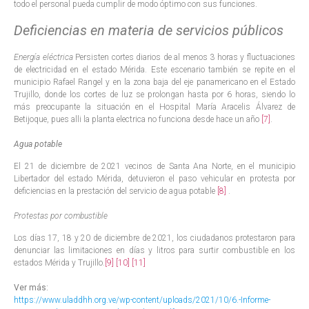
todo el personal pueda cumplir de modo óptimo con sus funciones.
Deficiencias en materia de servicios públicos
Energía eléctrica
Persisten cortes diarios de al menos 3 horas y fluctuaciones
de electricidad en el estado Mérida. Este escenario también se repite en el
municipio Rafael Rangel y en la zona baja del eje panamericano en el Estado
Trujillo, donde los cortes de luz se prolongan hasta por 6 horas, siendo lo
más preocupante la situación en el Hospital María Aracelis Álvarez de
Betijoque, pues alli la planta electrica no funciona desde hace un año
[7]
.
Agua potable
El 21 de diciembre de 2021 vecinos de Santa Ana Norte, en el municipio
Libertador del estado Mérida, detuvieron el paso vehicular en protesta por
deficiencias en la prestación del servicio de agua potable
[8]
.
Protestas por combustible
Los días 17, 18 y 20 de diciembre de 2021, los ciudadanos protestaron para
denunciar las limitaciones en días y litros para surtir combustible en los
estados Mérida y Trujillo.
[9]
[10]
[11]
Ver más:
https://www.uladdhh.org.ve/wp-content/uploads/2021/10/6.-Informe-