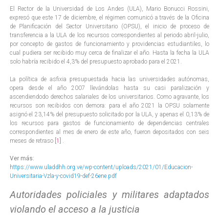
El Rector de la Universidad de Los Andes (ULA), Mario Bonucci Rossini,
expresó que este 17 de diciembre, el régimen comunicó a través de la Oficina
de Planificación del Sector Universitario (OPSU), el inicio de proceso de
transferencia a la ULA de los recursos correspondientes al periodo abril-julio,
por concepto de gastos de funcionamiento y providencias estudiantiles, lo
cual pudiera ser recibido muy cerca de finalizar el año. Hasta la fecha la ULA
solo habría recibido el 4,3% del presupuesto aprobado para el 2021.
La política de asfixia presupuestada hacia las universidades autónomas,
opera desde el año 2007 llevándolas hasta su casi paralización y
ascendiendodo derechos salariales de los universitarios. Como agravante, los
recursos son recibidos con demora: para el año 2021 la OPSU solamente
asignó el 23,14% del presupuesto solicitado por la ULA, y apenas el 0,13% de
los recursos para gastos de funcionamiento de dependencias centrales
correspondientes al mes de enero de este año, fueron depositados con seis
meses de retraso
[1]
.
Ver más:
https://www.uladdhh.org.ve/wp-content/uploads/2021/01/Educacion-
Universitaria-Vzla-y-covid19-def-26ene.pdf
Autoridades policiales y militares adaptados
violando el acceso a la justicia