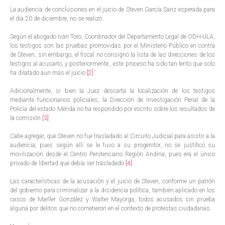
La audiencia de conclusiones en el juicio de Steven García Sanz esperada para
el día 20 de diciembre, no se realizó.
Según el abogado Iván Toro, Coordinador del Departamento Legal de ODH-ULA,
los testigos son las pruebas promovidas por el Ministerio Público en contra
de Steven, sin embargo, el fiscal no consignó la lista de las direcciones de los
testigos al acusarlo, y posteriormente , este proceso ha sido tan lento que solo
ha dilatado aun más el juicio
[2]
.
Adicionalmente, si bien la Juez descarta la localización de los testigos
mediante funcionarios policiales, la Dirección de Investigación Penal de la
Policía del estado Mérida no ha respondido por escrito sobre los resultados de
la comisión
[3]
.
Cabe agregar, que Steven no fue trasladado al Circuito Judicial para asistir a la
audiencia, pues según allí se le tuvo a su progenitor, no se justificó su
movilización desde el Centro Penitenciario Región Andina, pues era el único
privado de libertad que debía ser trasladado
[4]
.
Las características de la acusación y el juicio de Steven, conforme un patrón
del gobierno para criminalizar a la disidencia política, también aplicado en los
casos de Marller González y Walter Mayorga, todos acusados ​​sin prueba
alguna por delitos que no cometieron en el contexto de protestas ciudadanas.