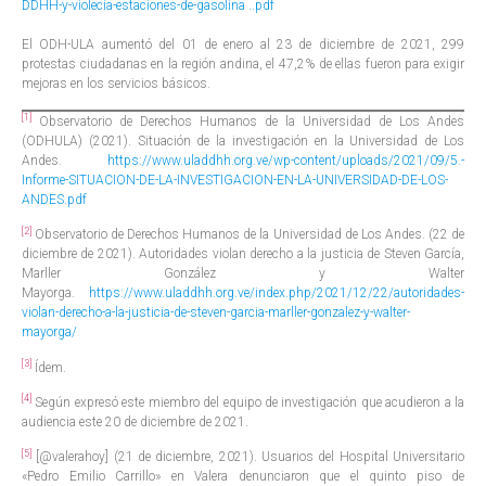
DDHH-y-violecia-estaciones-de-gasolina ..pdf
El ODH-ULA aumentó del 01 de enero al 23 de diciembre de 2021, 299
protestas ciudadanas en la región andina, el 47,2% de ellas fueron para exigir
mejoras en los servicios básicos.
[1]
Observatorio de Derechos Humanos de la Universidad de Los Andes
(ODHULA) (2021). Situación de la investigación en la Universidad de Los
Andes.
https://www.uladdhh.org.ve/wp-content/uploads/2021/09/5.-
Informe-SITUACION-DE-LA-INVESTIGACION-EN-LA-UNIVERSIDAD-DE-LOS-
ANDES.pdf
[2]
Observatorio de Derechos Humanos de la Universidad de Los Andes. (22 de
diciembre de 2021). Autoridades violan derecho a la justicia de Steven García,
Marller González y Walter
Mayorga.
https://www.uladdhh.org.ve/index.php/2021/12/22/autoridades-
violan-derecho-a-la-justicia-de-steven-garcia-marller-gonzalez-y-walter-
mayorga/
[3]
Ídem.
[4]
Según expresó este miembro del equipo de investigación que acudieron a la
audiencia este 20 de diciembre de 2021.
[5]
[@valerahoy] (21 de diciembre, 2021). Usuarios del Hospital Universitario
«Pedro Emilio Carrillo» en Valera denunciaron que el quinto piso de