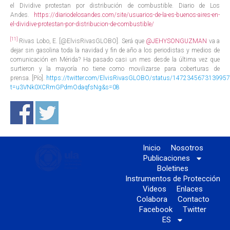
el Dividive protestan por distribución de combustible. Diario de Los
Andes.
https://diariodelosandes.com/site/usuarios-de-la-es-buenos-aires-en-
el-dividive-protestan-por-distribucion-de-combustible/
[11]
Rivas Lobo, E. [@ElvisRivasGLOBO]. Será que
@JEHYSONGUZMAN
va a
dejar sin gasolina toda la navidad y fin de año a los periodistas y medios de
comunicación en Mérida? Ha pasado casi un mes desde la última vez que
surtieron y la mayoría no tiene como movilizarse para coberturas de
prensa. [Pío].
https://twitter.com/ElvisRivasGLOBO/status/147234567313995
t=u3VNk0XCRmGPdmOdaqfsNg&s=08
Inicio
Nosotros
Publicaciones
Boletines
Instrumentos de Protección
Videos
Enlaces
Colabora
Contacto
Facebook
Twitter
ES