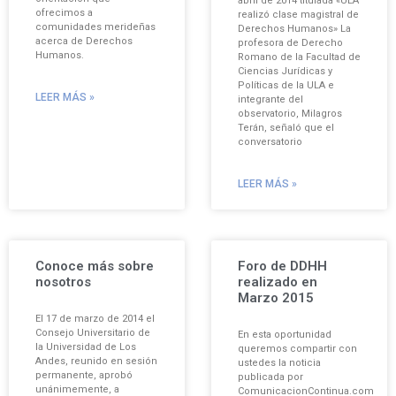
abril de 2014 titulada «ULA
ofrecimos a
realizó clase magistral de
comunidades merideñas
Derechos Humanos» La
acerca de Derechos
profesora de Derecho
Humanos.
Romano de la Facultad de
Ciencias Jurídicas y
Políticas de la ULA e
LEER MÁS »
integrante del
observatorio, Milagros
Terán, señaló que el
conversatorio
LEER MÁS »
Conoce más sobre
Foro de DDHH
nosotros
realizado en
Marzo 2015
El 17 de marzo de 2014 el
Consejo Universitario de
En esta oportunidad
la Universidad de Los
queremos compartir con
Andes, reunido en sesión
ustedes la noticia
permanente, aprobó
publicada por
unánimemente, a
ComunicacionContinua.com