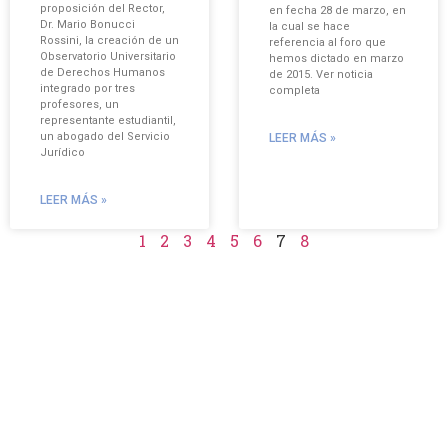
proposición del Rector,
en fecha 28 de marzo, en
Dr. Mario Bonucci
la cual se hace
Rossini, la creación de un
referencia al foro que
Observatorio Universitario
hemos dictado en marzo
de Derechos Humanos
de 2015. Ver noticia
integrado por tres
completa
profesores, un
representante estudiantil,
un abogado del Servicio
LEER MÁS »
Jurídico
LEER MÁS »
1
2
3
4
5
6
7
8