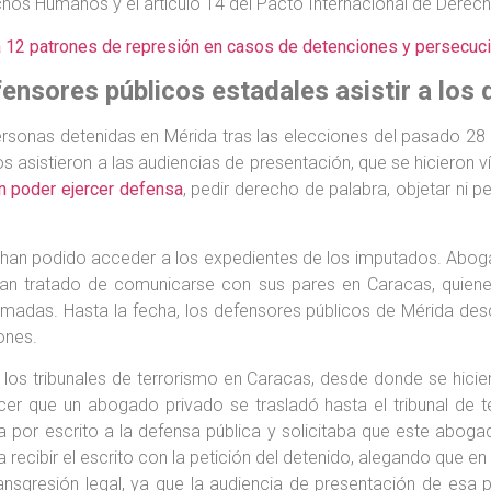
os Humanos y el artículo 14 del Pacto Internacional de Derechos
 12 patrones de represión en casos de detenciones y persecución
fensores públicos estadales asistir a los
ersonas detenidas en Mérida tras las elecciones del pasado 28 
os asistieron a las audiencias de presentación, que se hicieron
n poder ejercer defensa
, pedir derecho de palabra, objetar ni p
 han podido acceder a los expedientes de los imputados. Abo
an tratado de comunicarse con sus pares en Caracas, quienes 
llamadas. Hasta la fecha, los defensores públicos de Mérida de
ones.
 los tribunales de terrorismo en Caracas, desde donde se hicie
er que un abogado privado se trasladó hasta el tribunal de t
ba por escrito a la defensa pública y solicitaba que este abogad
 recibir el escrito con la petición del detenido, alegando que en 
nsgresión legal, ya que la audiencia de presentación de esa p