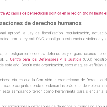
ra 92 casos de persecución política en la región andina hasta e
izaciones de derechos humanos
l aprobó la Ley de fiscalización, regularización, actuació
nocida como Ley anit-ONG, «castiga la asistencia a víctimas y
ia, el hostigamiento contra defensores y organizaciones de d
al. El
Centro para los Defensores y la Justicia
(CDJ) registró
e este año. Según esta organización, esos ataques «reflejan la
mismo día en que la Comisión Interamericana de Derechos Hu
municado conjunto donde condenan las prácticas de violencia in
r está sembrando terror como herramienta para silenciar a la
a organizaciones y defensores de derechos humanos no son n