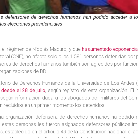
dos defensores de derechos humanos han podido acceder a lo
las elecciones presidenciales
a el régimen de Nicolás Maduro, y que
ha aumentado exponencia
toral (CNE), no afecta solo a las 1.581 personas detenidas por p
sores de derechos humanos también son agredidos por funcionari
 organizaciones de DD. HH.
atorio de Derechos Humanos de la Universidad de Los Andes (
desde el 28 de julio
, según registro de esta organización. E
s, según información dada a los abogados por militares del Co
on recluidos en un primer momento los detenidos.
a organización defensora de derechos humanos ha podido rep
as estas personas les fueron asignados defensores públicos i
s, establecido en el artículo 49 de la Constitución nacional, el 