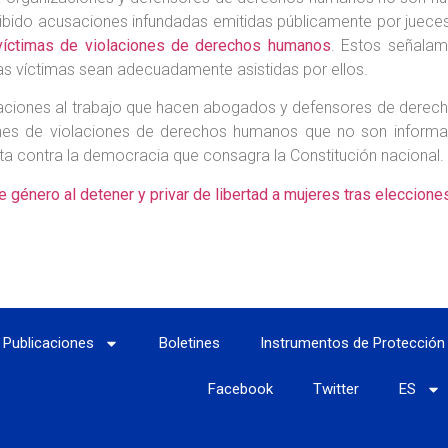
bido acusaciones infundadas emitidas públicamente por jueces y
víctimas de violaciones de derechos humanos
. Estos señalami
as víctimas sean adecuadamente asistidas por ellos.
itaciones al trabajo que hacen abogados y defensores de derec
trones de violaciones de derechos humanos que no son inform
ta contra la democracia que consagra la Constitución nacional.
género al detener y privar de libertad a mujeres tras eleccione
Publicaciones
Boletines
Instrumentos de Protección
Facebook
Twitter
ES