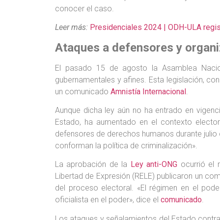
conocer el caso.
Leer más:
Presidenciales 2024 | ODH-ULA regist
Ataques a defensores y organ
El pasado 15 de agosto la Asamblea Naciona
gubernamentales y afines. Esta legislación, co
un comunicado
Amnistía Internacional
.
Aunque dicha ley aún no ha entrado en vigenc
Estado, ha aumentado en el contexto elector
defensores de derechos humanos durante julio d
conforman la política de criminalización».
La aprobación de la
Ley anti-ONG
ocurrió el 
Libertad de Expresión (RELE) publicaron un co
del proceso electoral. «El régimen en el pode
oficialista en el poder», dice el
comunicado
.
Los ataques y señalamientos del Estado contr