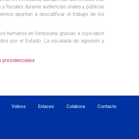
 fiscales durante audiencias orales y públicas
entos apuntan a descalificar el trabajo de los
hos humanos en Venezuela, gracias a cuya labor
ados por el Estado. La escalada de agresión y
s presidenciales
Videos
Enlaces
Colabora
Contacto