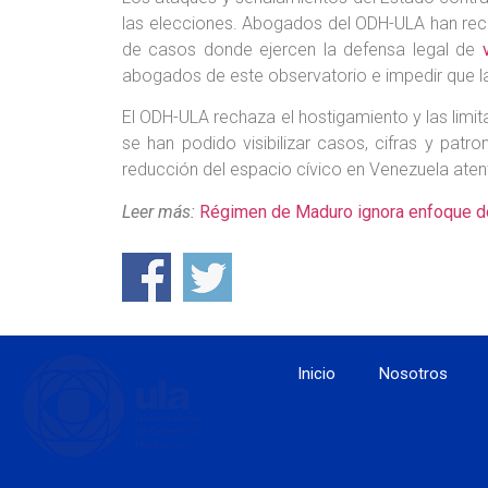
las elecciones. Abogados del ODH-ULA han reci
de casos donde ejercen la defensa legal de
abogados de este observatorio e impedir que l
El ODH-ULA rechaza el hostigamiento y las lim
se han podido visibilizar casos, cifras y pa
reducción del espacio cívico en Venezuela aten
Leer más:
Régimen de Maduro ignora enfoque de 
Inicio
Nosotros