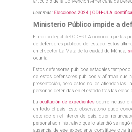
artículo 8 de la Convención Americana de Derech
Leer más:
Elecciones 2024 | ODH-ULA identifica
Ministerio Público impide a de
El equipo legal del ODH-ULA conoció que las p
de defensores públicos del estado. Estos últim
en el sector La Mata de la ciudad de Mérida,
si
ocurría.
Estos defensores públicos estadales tampoco
de estos defensores públicos y afirman que h
presentación, pero estos no les atienden las 
personas detenidas en el estado tras las elecci
La
ocultación de expedientes
ocurre incluso en
en todo el país. Este observatorio pudo conoc
detenido en el interior del país, quien renuncia
personal administrativo que lo atendió se negó a
ausencia de ese expediente constituye otra tra