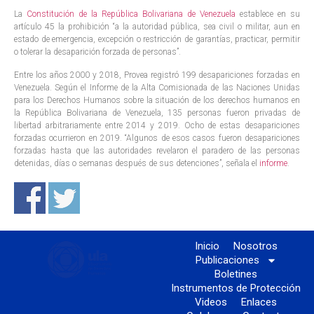
La
Constitución de la República Bolivariana de Venezuela
establece en su
artículo 45 la prohibición “a la autoridad pública, sea civil o militar, aun en
estado de emergencia, excepción o restricción de garantías, practicar, permitir
o tolerar la desaparición forzada de personas”.
Entre los años 2000 y 2018, Provea registró 199 desapariciones forzadas en
Venezuela. Según el Informe de la Alta Comisionada de las Naciones Unidas
para los Derechos Humanos sobre la situación de los derechos humanos en
la República Bolivariana de Venezuela, 135 personas fueron privadas de
libertad arbitrariamente entre 2014 y 2019. Ocho de estas desapariciones
forzadas ocurrieron en 2019. “Algunos de esos casos fueron desapariciones
forzadas hasta que las autoridades revelaron el paradero de las personas
detenidas, días o semanas después de sus detenciones”, señala el
informe
.
Inicio
Nosotros
Publicaciones
Boletines
Instrumentos de Protección
Videos
Enlaces