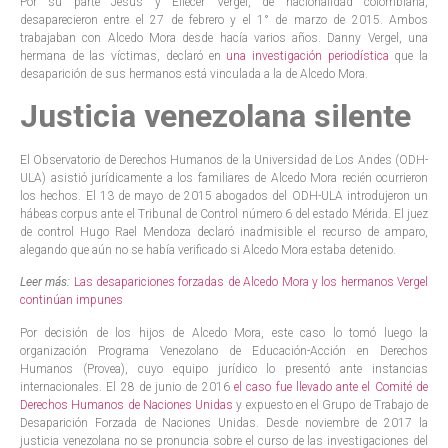
Por su parte Jesús y Eliécer Vergel, de nacionalidad colombiana,
desaparecieron entre el 27 de febrero y el 1° de marzo de 2015. Ambos
trabajaban con Alcedo Mora desde hacía varios años. Danny Vergel, una
hermana de las víctimas, declaró en
una investigación periodística
que la
desaparición de sus hermanos está vinculada a la de Alcedo Mora.
Justicia venezolana silente
El Observatorio de Derechos Humanos de la Universidad de Los Andes (ODH-
ULA) asistió jurídicamente a los familiares de Alcedo Mora recién ocurrieron
los hechos. El 13 de mayo de 2015 abogados del ODH-ULA introdujeron un
hábeas corpus ante el Tribunal de Control número 6 del estado Mérida. El juez
de control Hugo Rael Mendoza declaró inadmisible el recurso de amparo,
alegando que aún no se había verificado si Alcedo Mora estaba detenido.
Leer más:
Las desapariciones forzadas de Alcedo Mora y los hermanos Vergel
continúan impunes
Por decisión de los hijos de Alcedo Mora, este caso lo tomó luego la
organización Programa Venezolano de Educación-Acción en Derechos
Humanos (Provea), cuyo equipo jurídico lo presentó ante instancias
internacionales. El 28 de junio de 2016
el caso fue llevado ante el Comité de
Derechos Humanos de Naciones Unidas
y expuesto en el Grupo de Trabajo de
Desaparición Forzada de Naciones Unidas. Desde noviembre de 2017 la
justicia venezolana no se pronuncia sobre el curso de las investigaciones del