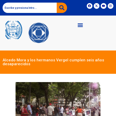
Alcedo Mora y los hermanos Vergel cumplen seis años
desaparecidos