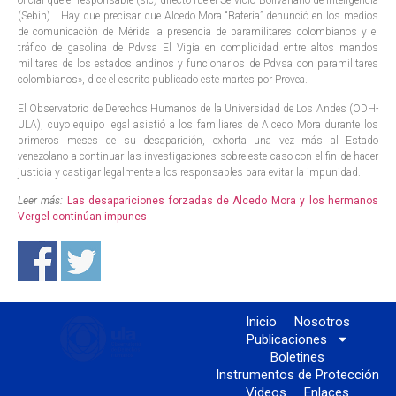
oficial que el responsable (sic) directo fue el Servicio Bolivariano de Inteligencia
(Sebin)… Hay que precisar que Alcedo Mora “Batería” denunció en los medios
de comunicación de Mérida la presencia de paramilitares colombianos y el
tráfico de gasolina de Pdvsa El Vigía en complicidad entre altos mandos
militares de los estados andinos y funcionarios de Pdvsa con paramilitares
colombianos», dice el escrito publicado este martes por Provea.
El Observatorio de Derechos Humanos de la Universidad de Los Andes (ODH-
ULA), cuyo equipo legal asistió a los familiares de Alcedo Mora durante los
primeros meses de su desaparición, exhorta una vez más al Estado
venezolano a continuar las investigaciones sobre este caso con el fin de hacer
justicia y castigar legalmente a los responsables para evitar la impunidad.
Leer más:
Las desapariciones forzadas de Alcedo Mora y los hermanos
Vergel continúan impunes
Inicio
Nosotros
Publicaciones
Boletines
Instrumentos de Protección
Videos
Enlaces