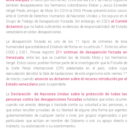
Mora Márquez
lo vieron por última vez. Entre ese día y el 2 de marzo siguiente
también desaparecieron los hermanos colombianos Eliécer y Jesús Esneider
Vergel Prado, amigos de Mora. En 2016 la ONG Provea presentó estos casos
ante el Comité de Derechos Humanos de Naciones Unidas y los expuso en el
Grupo de Trabajo de Desaparición Forzada. Sin embargo, en 2020
el Comité
dictaminó
que no había suficientes evidencias de responsabilidad del Estado
venezolano en estas desapariciones.
La desaparición forzada es uno de los 11 tipos de crímenes de lesa
humanidad que establece el Estatuto de Roma en su artículo 7. Entre los años
2000 y 2021, Provea registró
211 víctimas de desaparición forzada en
Venezuela
, entre las que se cuentan las de Alcedo Mora y los hermanos
Vergel. Estos casos podrían formar parte de la investigación que la Fiscalía de
la Corte Penal Internacional (CPI) adelantaba en el país, sobre cuya
reanudación decidirá la Sala de Apelaciones de este organismo este viernes 1º
de marzo, cuando
anuncie su dictamen sobre el recurso introducido por el
Estado venezolano
para suspenderla.
La
Declaración de Naciones Unidas sobre la protección de todas las
personas contra las desapariciones forzadas
establece que estas ocurren
cuando «se arreste, detenga o traslade contra su voluntad a las personas, o
que estas resulten privadas de su libertad de alguna otra forma por agentes
gubernamentales de cualquier sector o nivel, por grupos organizados o por
particulares que actúan en nombre del Gobierno o con su apoyo directo o
indirecto, su autorización o su asentimiento».