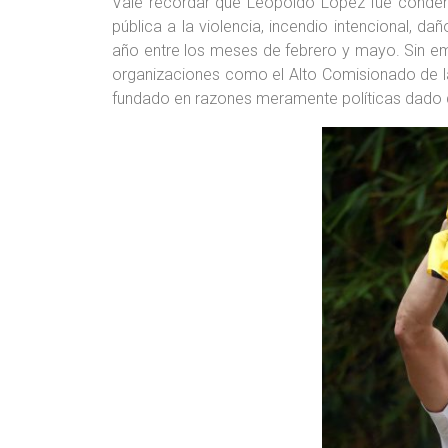
Vale recordar que Leopoldo López fue condena
pública a la violencia, incendio intencional, d
año entre los meses de febrero y mayo. Sin em
organizaciones como el Alto Comisionado de la
fundado en razones meramente políticas dado qu