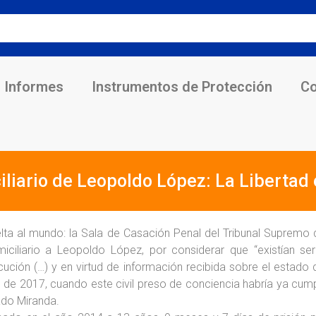
Informes
Instrumentos de Protección
Co
iliario de Leopoldo López: La Libertad
elta al mundo: la Sala de Casación Penal del Tribunal Supremo 
iciliario a Leopoldo López, por considerar que “existían ser
cución (…) y en virtud de información recibida sobre el estado d
o de 2017, cuando este civil preso de conciencia habría ya cum
ado Miranda.