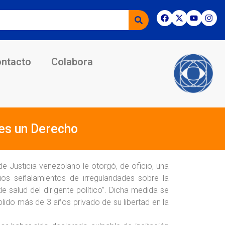
ntacto
Colabora
 es un Derecho
de Justicia venezolano le otorgó, de oficio, una
ios señalamientos de irregularidades sobre la
e salud del dirigente político”. Dicha medida se
plido más de 3 años privado de su libertad en la