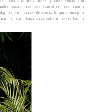
r haber sido declarado culpable de incitación
s manifestaciones que se desarrollaron ese mismo
objeto de mucha controversia, lo que condujo a
cional, a condenar su arresto por considerarlo