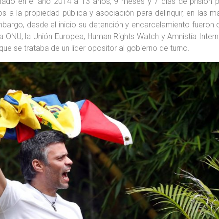
do en el año 2014 a 13 años, 9 meses y 7 días de prisión po
años a la propiedad pública y asociación para delinquir, en la
bargo, desde el inicio su detención y encarcelamiento fueron 
 ONU, la Unión Europea, Human Rights Watch y Amnistía Interna
e se trataba de un líder opositor al gobierno de turno.