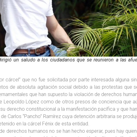
irigió un saludo a los ciudadanos que se reunieron a las afue
r cárcel” que no fue solicitada por parte interesada alguna si
tos de absoluta agitación social debido a las protestas que s
ernamentales que han supuesto la violación de derechos humanos 
to de Leopoldo López como de otros presos de conciencia que a
e su derecho constitucional a la manifestación pacífica y que h
 de Carlos “Pancho” Ramírez cuya detención arbitraria se produ
etenido en la cárcel Fénix de esta entidad.
s de derechos humanos no se han hecho esperar, pues hay quien