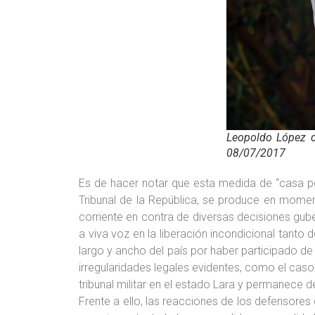
Leopoldo López d
08/07/2017
Es de hacer notar que esta medida de “casa po
Tribunal de la República, se produce en momen
corriente en contra de diversas decisiones gub
a viva voz en la liberación incondicional tan
largo y ancho del país por haber participado d
irregularidades legales evidentes, como el caso
tribunal militar en el estado Lara y permanece d
Frente a ello, las reacciones de los defensore