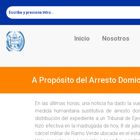
Inicio
Nosotros
A Propósito del Arresto Domic
En las últimas horas, una noticia ha dado la vu
medida humanitaria sustitutiva de arresto dom
distribución del expediente a un Tribunal de Eje
hizo efectiva en la madrugada de hoy, 8 de juli
cárcel militar de Ramo Verde ubicada en el est